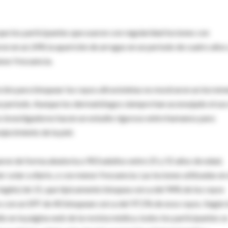
que los participantes que usaron con regularidad lociones con
ron en un 24% la aparición de arrugas en un período de cuatro años
nor frecuencia.
loción para bloquear los rayos ultravioletas no mostraron un increm
ese período. Aunque los dermatólogos siempre han aconsejado el us
 los investigadores hacen un estudio riguroso entre humanos para
jecimiento de la piel.
naron de forma aleatoria a 903 adultos entre 25 y 55 años de edad,
 solar a diario, o con menor frecuencia. Las lociones utilizadas en 
 inglés) de 15, que típicamente bloquea cerca del 94% de los rayos
 con un SPF de 40 bloquean cerca del 97,5% de esos rayos. Según 
io en la página web de la revista médica, todos los participantes s