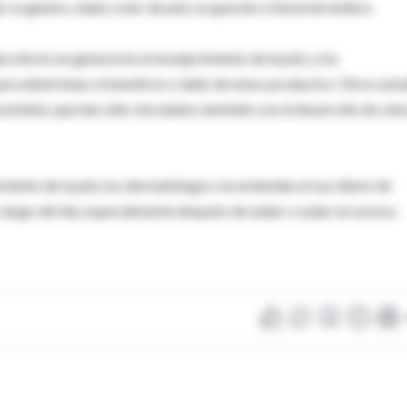
ar su género, edad, color de piel, ocupación o historial médico.
efecto en general en el envejecimiento de la piel, y los
ra determinar el beneficio o daño de estos productos. Otros estu
avioleta, que han sido vinculados también con el desarrollo de cán
miento de la piel, los dermatólogos recomiendan el uso diario de
lo largo del día, especialmente después de nadar o sudar en exceso.