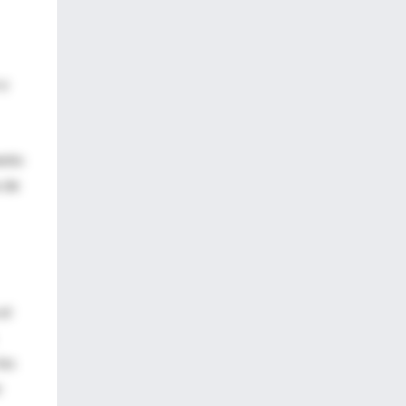
 y
ento
o de
el
los
e