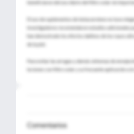
beneficiaron del uso diario del filtro solar sin import
El uso de suplementos de betacaroteno no tuvo ningún 
investigadores recomendaron estudios adicionales pa
han demostrado los efectos dañinos de los rayos ultr
de la piel.
Para evitar las arrugas y demás síntomas de envejeci
lociones con filtro solar y su frecuente aplicación a 
Comentarios