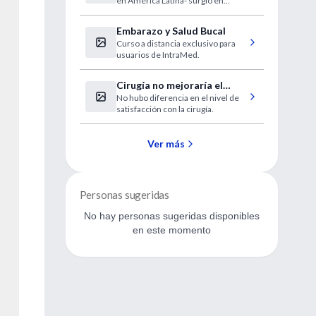
en América Latina- surgió en
surgido en Argentina
Argentina inicialmente para luego
migrar a Chile a través de
Embarazo y Salud Bucal
portadores de la bacteria.
Curso a distancia exclusivo para
usuarios de IntraMed.
Cirugía no mejoraría el
No hubo diferencia en el nivel de
tratamiento de desgarros
satisfacción con la cirugía.
degenerativos de menisco
Ver más
Personas sugeridas
No hay personas sugeridas disponibles
en este momento