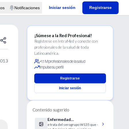
Iniciar sesión
Registrarse
tos
Notificaciones
¡Súmese a la Red Profesional!
Regístrese en IntraMed y conecte con
profesionales de la salud de toda
Latinoamérica.
2013
+1.1 M profesionales de la salud
Impulse su perfil
Registrarse
Iniciar sesión
Contenido sugerido
Enfermedad
e trata del serogrupo W135 que -
meningocócica, serogrupo