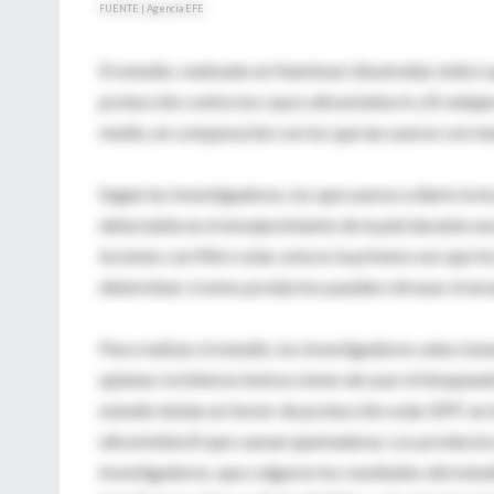
FUENTE | Agencia EFE
El estudio, realizado en Nambour (Australia), indicó 
protección contra los rayos ultravioleta A y B reduje
medio, en comparación con los que las usaron con me
Según los investigadores, los que usaron a diario la 
detectable en el envejecimiento de la piel durante 
lociones con filtro solar, esta es la primera vez que
determinar si estos productos pueden retrasar el enve
Para realizar el estudio, los investigadores seleccio
quienes recibieron instrucciones de usar el bloqueador
estudio tenían un factor de protección solar (SPF, en
ultravioleta B que causan quemaduras. Los productos
investigadores, que colgaron los resultados del estud