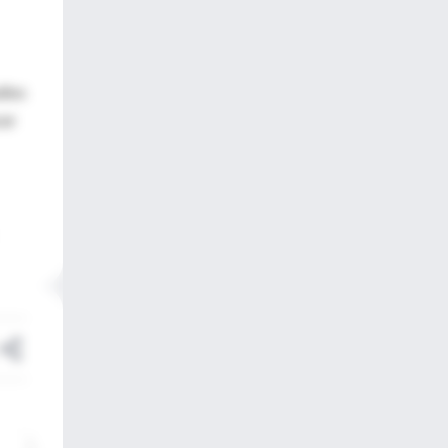
dios
cer