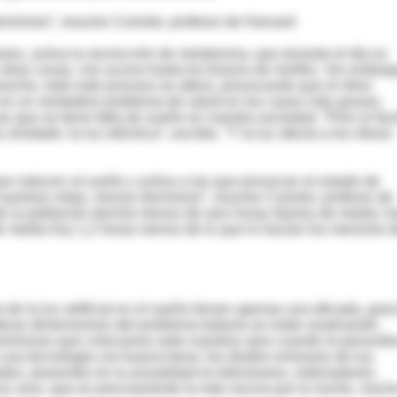
rmimos”, resume Czeisler, profesor de Harvard
ares, activa la secrección de melatonina, que durante el día es
otras cosas, nos acuna hasta los brazos de morfeo. Sin embarg
noche, todo este proceso se altera, provocando que el ritmo
e en un verdadero problema de salud en los casos más graves.
 que se tiene falta de sueño en nuestra sociedad. “Pero el fac
idado: la luz eléctrica”, escribe. “Y la luz afecta a los ritmos
s que inducen al sueño y activa a las que provocan el estado de
nuestras vidas, menos dormimos”, resume Czeisler, profesor de
la población dormía menos de seis horas diarias de media; h
e media hoy 1,2 horas menos de lo que lo hacían los menores 
de la luz artificial en el sueño tienen apenas una década, grac
aderas dimensiones del problema todavía se están analizando.
 luminosos que colocamos ante nuestros ojos cuando la penumb
de una tecnología con buena fama: los diodos emisores de luz,
dos, presentes en la actualidad en televisores, ordenadores,
 luz azul, que es precisamente la más nociva por la noche, much