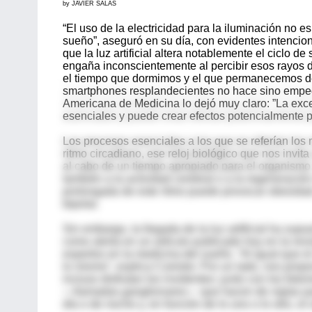
by JAVIER SALAS
“El uso de la electricidad para la iluminación no es 
sueño”, aseguró en su día, con evidentes intenci
que la luz artificial altera notablemente el ciclo 
engaña inconscientemente al percibir esos rayos de
el tiempo que dormimos y el que permanecemos des
smartphones resplandecientes no hace sino empeora
Americana de Medicina lo dejó muy claro: ”La exce
esenciales y puede crear efectos potencialmente pe
Los procesos esenciales a los que se referían lo
ritmo circadiano, ese reloj biológico que nos invi
al cabo de un tiempo apropiado para el organismo. 
también a la actividad cerebral o a la regeneración
prolongada de este ritmo puede provocar obesidad,
bipolar.
Sin embargo, la llegada de la luz artificial ha sup
como alerta en un artículo publicado hoy en la rev
expertos en la medicina del sueño. “Al igual que el 
lo mismo”, explica Czeisler. Por un lado, nos propo
incluso disfrutan los invidentes: junto con los foto
—llamadas ganglionares— que hacen de vigías para 
día o de noche y, en función de lo uno o lo otro, 