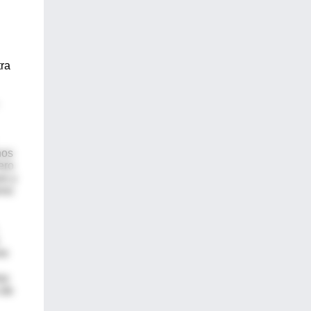
tra
nos
ero
ve y
rno
re
as
 de