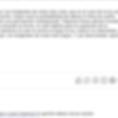
z con longitudes de onda más corta, que es el caso de la luz az
ación, mayor será la probabilidad de alterar el ritmo de sueño.
en una percepción contrapuesta: “Algunas líneas aéreas inund
durante la noche, el color óptimo para la supresión de la
oportuno al caer la noche es bajar la luz, reducir su intensidad,
anja, con longitudes de onda más largas. Y, por descontado, apar
as o para expresar tu opinión debes iniciar sesión