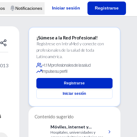
Iniciar sesión
Registrarse
tos
Notificaciones
¡Súmese a la Red Profesional!
Regístrese en IntraMed y conecte con
profesionales de la salud de toda
Latinoamérica.
2013
+1.1 M profesionales de la salud
Impulse su perfil
Registrarse
Iniciar sesión
s
Contenido sugerido
Móviles, internet y
Hospitales, universidades y
nanotecnología contra las