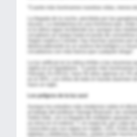
“Cuanto más iluminamos nuestras vidas, menos do
La llegada de la noche, percibida por las ganglion
escasa. La melatonina es una hormona que, entre 
si la retina sigue recibiendo luz aunque sea media
circadiano se rompa hasta el punto de convertirs
Según explica Czeisler, hay muchas razones por las
desencadenante es un avance tecnológico a veces olv
circadianos con más fuerza que cualquier droga”.
La luz artificial en la retina inhibe a las neurona
vigilia en el hipotálamo. “Cuanto más iluminamos 
Harvard. En EEUU, hace 50 años apenas un 3% de 
es el 30%. Los niños de todo el mundo duermen d
hace un siglo.
Los peligros de la luz azul
Aunque los estudios más modernos sobre el efecto 
al trabajo del profesor George Brainard, las verd
Sobre todo, con la llegada de múltiples aparatos
ya reina en el exterior. Y, en especial, por culpa 
conocidos por sus siglas en inglés, LED. Estos dio
tabletas y teléfonos móviles, suelen emitir mucha