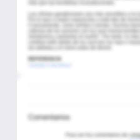
más que las bombillas incandescentes.
Las células ganglionares son más sensibles a la lu
Por lo que a mayor exposición a este tipo de ilumin
Curiosamente, como señala Czeisler, muchos tien
cabinas de los aviones con luz azul monocromática 
melatonina y perturbar el sueño”. Por tanto, lo más 
cambiar todo atisbo de luz azul por luz roja o nar
las tabletas y el móvil antes de dormir.
REFERENCIA
'
'
Casting light on sleep deficiency
Comentarios
Para ver los comentarios de coleg