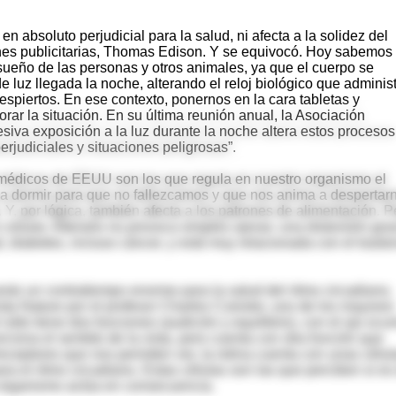
en absoluto perjudicial para la salud, ni afecta a la solidez del
ones publicitarias, Thomas Edison. Y se equivocó. Hoy sabemos
de sueño de las personas y otros animales, ya que el cuerpo se
 luz llegada la noche, alterando el reloj biológico que adminis
piertos. En ese contexto, ponernos en la cara tabletas y
r la situación. En su última reunión anual, la Asociación
siva exposición a la luz durante la noche altera estos procesos
rjudiciales y situaciones peligrosas”.
s médicos de EEUU son los que regula en nuestro organismo el
ta a dormir para que no fallezcamos y que nos anima a despertar
Y, por lógica, también afecta a los patrones de alimentación. P
 celular. Alterarlo no provoca simples ojeras: una distorsión gra
 diabetes, incluso cáncer, y está muy relacionada con el trasto
uesto un contratiempo enorme para la salud del ritmo circadiano,
ista Nature por el profesor Charles Czeisler, uno de los mayores
oído tiene dos funciones (audición y equilibrio), con el ojo ocur
rciona el sentido de la vista, pero cuenta con otra función que
rreceptores que nos permiten ver, la retina cuenta con unas célul
el ritmo circadiano. Estas células son las que perciben si es
el organismo actúa en consecuencia.