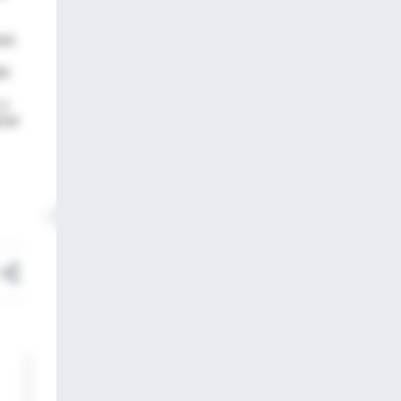
ul.
an
 y
car