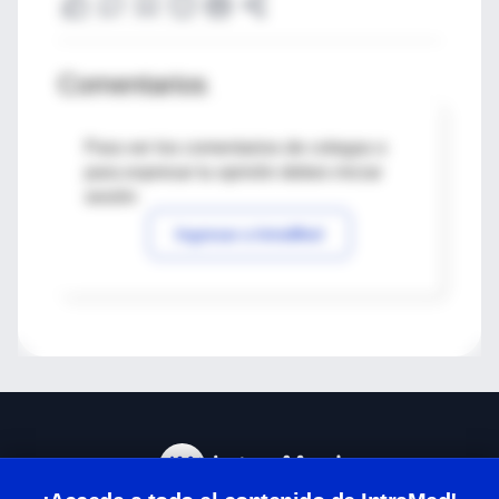
Comentarios
Para ver los comentarios de colegas o
para expresar tu opinión debes iniciar
sesión
Ingresar a IntraMed