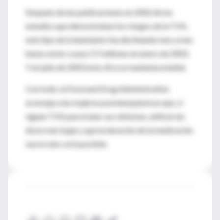
Después de las publicaciones en 2002 de los
estudios que demostraban los riesgos de la THS,
este tipo de tratamiento fue declinando mes a mes
hasta volver a unos 57 millones en enero de 2003.
Y en julio de 2003 esta cifra se mantenía estable.
Con todo, la Food and Drug Administration
aconseja a las mujeres posmenopáusicas que, si
siguen THS para tratar sus síntomas, utilicen las
dosis más bajas y que la duración de la medicación
sea lo más corta posible.