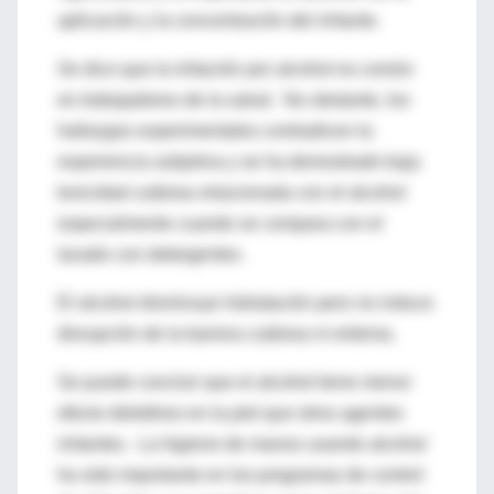
aplicación y la concentración del irritante.
Se dice que la irritación por alcohol es común
en trabajadores de la salud. No obstante, los
hallazgos experimentales contradicen la
experiencia subjetiva y se ha demostrado baja
toxicidad cutánea relacionada con el alcohol
especialmente cuando se compara con el
lavado con detergentes.
El alcohol disminuye hidratación pero no induce
disrupción de la barrera cutánea ni eritema.
Se puede concluir que el alcohol tiene menor
efecto deletéreo en la piel que otros agentes
irritantes. La higiene de manos usando alcohol
ha sido importante en los programas de control