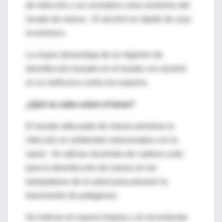
de infección y se considera como sinónimo del
lavado de manos. El alcohol es rápido de usar,
económico.
La mayor desventaja de un régimen de
desinfección basado en el lavado con alcohol
es su ineficacia contra los esporos.
¿Qué se sabe sobre el tema?
El lavado adecuado de manos previene la
infección en ambientes relacionados con la
salud. Se utilizan alcoholes de cadena corta
para la desinfección de manos en los
trabajadores de la salud para prevenir la
transmisión de patógenos.
Se indican en manos limpias y se recomienda