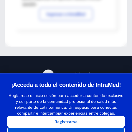
sesión
Ingresar a IntraMed
¡Acceda a todo el contenido de IntraMed!
Centro de Ayuda
Regístrese o inicie sesión para acceder a contenido exclusivo
y ser parte de la comunidad profesional de salud más
relevante de Latinoamérica. Un espacio para conectar,
Términos y condiciones
compartir e intercambiar experiencias entre colegas.
| Políticas de privacidad
Registrarse
| Todos los derechos reservados | Copyright 1997-2026