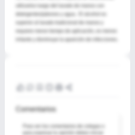
utilizarlos luego del lavado de manos con
detergentes/jabones y agua. El alcohol es
superior al lavado tradicional de manos y
requiere menor tiempo de aplicación, es menos
irritante y disminuye la aparición de infecciones.
Comentarios
Para ver los comentarios de colegas o
para expresar tu opinión debes iniciar