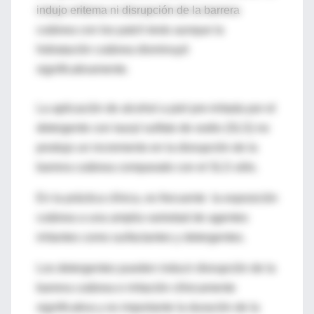
indujo eritema ni disrupción de la barrera
cutánea con los patch tests aunque la
hidratación cutánea disminuyó
significativamente.
La aplicación de alcohol a piel pre-irritada por el
detergente con lauryl sulfato de sodio (SLS) no
produjo un incremento en la disrupción de la
barrera cutánea comparado con el SLS sólo.
En la práctica clínica, es frecuente la exposición
cutánea a una amplia variedad de agentes
irritantes como surfactantes y detergentes.
Los detergentes pueden inducir disrupción de la
barrera cutánea e irritación clínicamente
significativa y es importante la duración de la