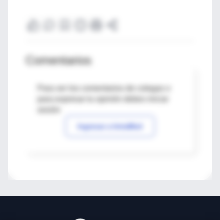
Comentarios
Para ver los comentarios de colegas o
para expresar tu opinión debes iniciar
sesión
Ingresar a IntraMed