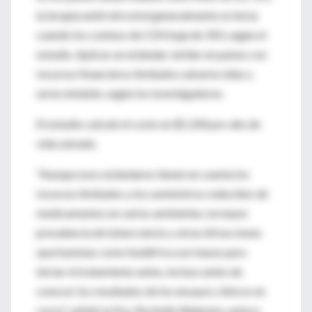
la terapia antirretroviral generalmente se inicia
cuando los conteos de CD4 baja de 350, según el
estudio. Aplicar un estándar similar en países con
recursos financieros limitados salvaría vidas y
sería rentable, según los investigadores.
El estudio calculó el costo en $1.200 por año de
vida salvado.
"Aunque esos estándares tienen en cuenta los
recursos limitados y los suministros reducidos de
medicamentos en varios ambientes, la mayor
prevalencia de tuberculosis y otras infracciones
oportunistas como Sudáfrica son bases para
iniciar el tratamiento antes, incluso antes de
conocer los resultados de los ensayos clínicos en
curso", señaló la Dra. Rochelle Walensky, autora