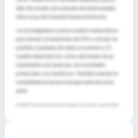
líder del estudio, de la división de enfermedades
infecciosas del Hospital General de Boston.
Los investigadores usaron modelos matemáticos
para simular el tratamiento del VIH y calcular los
posibles resultados de salud y económicos. El
modelo determinó los costos adicionales de un
tratamiento más temprano, las toxicidades
potenciales y los beneficios. También examinó la
rentabilidad de iniciar la terapia antirretroviral
antes.
(FUENTE: Massachusetts General Hospital, news release, July 20, 2009)