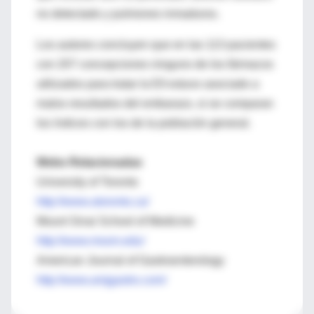
no detectado y pulmones inmaduros.
Los autores concluyen que en las 113 pacientes
con 207 concepciones ninguno de los fármacos
utilizados para tratar la EII estuvo asociado a
malos resultados del embarazo, si se comparan
los índices con los de la población general.
Webs Relacionadas
University of Toronto
http://www.utoronto.ca/
Mount Sinai School of Medicine
http://www.mssm.edu/
American Journal of Gastroenterology
http://www.amjgastro.com/