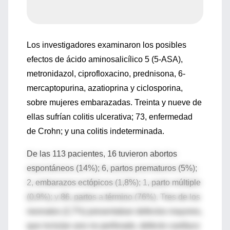
Los investigadores examinaron los posibles
efectos de ácido aminosalicílico 5 (5-ASA),
metronidazol, ciprofloxacino, prednisona, 6-
mercaptopurina, azatioprina y ciclosporina,
sobre mujeres embarazadas. Treinta y nueve de
ellas sufrían colitis ulcerativa; 73, enfermedad
de Crohn; y una colitis indeterminada.
De las 113 pacientes, 16 tuvieron abortos
espontáneos (14%); 6, partos prematuros (5%);
2, embarazos ectópicos (1,8%); 1, parto múltiple
(0,9%); y 86, partos a término (76%). Tres de los
neonatos (2,7%) presentaban defectos mayores,
que incluían ano no perforado, defecto cardíaco