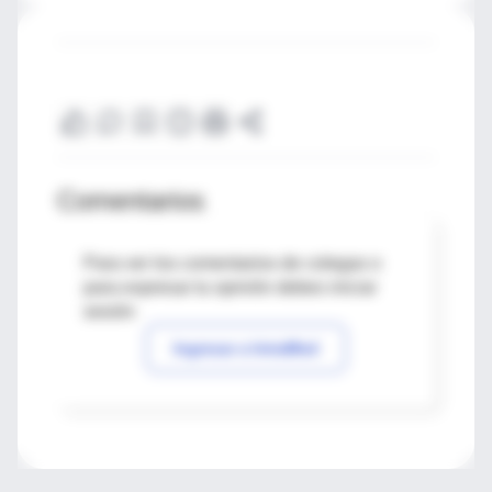
Comentarios
Para ver los comentarios de colegas o
para expresar tu opinión debes iniciar
sesión
Ingresar a IntraMed