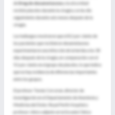
de
8 mg de dexametasona
y la otra mitad
recibió placebo durante la cirugía y se les dio
seguimiento durante seis meses después de la
cirugía.
Los hallazgos mostraron que el 8,1 por ciento de
los pacientes que recibieron dexametasona
experimentaron una infección de la herida a los 30
días después de la cirugía, en comparación con el
9,1 por ciento en el grupo de placebo, lo que indica
que no hay evidencia de diferencias importantes
entre los grupos.
El profesor Tomás Corcoran, director de
investigación en el Departamento de Anestesia y
Medicina del Dolor, Royal Perth Hospital y
profesor clínico adjunto en la Escuela Clínica