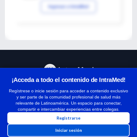
Ingresar a IntraMed
¡Acceda a todo el contenido de IntraMed!
Centro de Ayuda
Regístrese o inicie sesión para acceder a contenido exclusivo
y ser parte de la comunidad profesional de salud más
relevante de Latinoamérica. Un espacio para conectar,
Términos y condiciones
compartir e intercambiar experiencias entre colegas.
| Políticas de privacidad
Registrarse
| Todos los derechos reservados | Copyright 1997-2026
Iniciar sesión