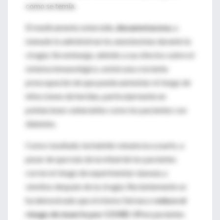
como se temía.
El medicamento esteroide,
dexametasona
, a
menudo lo administran los anestesistas durante la
cirugía. Sin embargo, debido a sus efectos sobre el
sistema inmunológico, existe una creciente
preocupación de que pueda aumentar el riesgo de
infecciones de heridas, particularmente en
poblaciones vulnerables como los pacientes con
diabetes.
Como resultado, ha habido renuencia a usarlo, a
pesar de que más de la mitad de los pacientes
corren el riesgo de experimentar náuseas y
vómitos después de la cirugía. Recientemente se
ha demostrado que el mismo fármaco
reduce el
riesgo de muerte por COVID-19
en pacientes