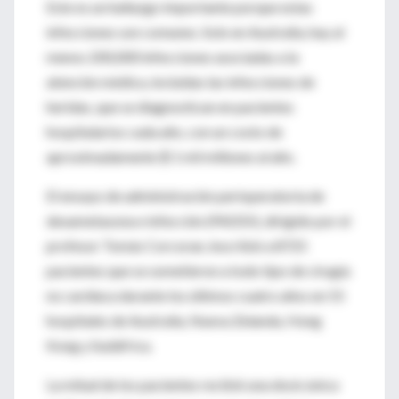
Este es un hallazgo importante porque estas
infecciones son comunes. Solo en Australia, hay al
menos 200,000 infecciones asociadas a la
atención médica, incluidas las infecciones de
heridas, que se diagnostican en pacientes
hospitalarios cada año, con un costo de
aproximadamente $ 1 mil millones al año.
El ensayo de administración perioperatoria de
dexametasona e infección (PADDI), dirigido por el
profesor Tomás Corcoran, inscribió a 8725
pacientes que se sometieron a todo tipo de cirugía
no cardíaca durante los últimos cuatro años en 55
hospitales de Australia, Nueva Zelanda, Hong
Kong y Sudáfrica.
La mitad de los pacientes recibió una dosis única