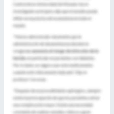
Central de la Universidad de Monash, fue el
investigador principal y dijo que el estudio puede
influir en la práctica de la anestesia en todo el
mundo.
"Hemos demostrado claramente que la
administración de dexametasona durante la
cirugía
no aumenta el riesgo de infección de la
herida
, en particular en pacientes con diabetes.
Por lo tanto, es seguro usar este medicamento
cuando esté clínicamente indicado". Dijo el
profesor Corcoran.
"Después de un procedimiento quirúrgico, siempre
existe la preocupación de que los pacientes sufran
una complicación mayor. Existe una necesidad
constante de realizar estudios clínicos a gran