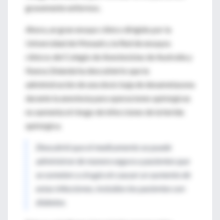
gravemente enfermos.
Ahora, un gran ensayo clínico dirigido por la
Universidad de Monash y la Red de ensayos
clínicos del Colegio de Anestesistas de Australia y
Nueva Zelanda ha descubierto que la
administración de una dosis baja de dexametasona
durante la anestesia para operaciones quirúrgicas
no aumenta el riesgo de infecciones de la herida
quirúrgica.
Descubrió que el medicamento se puede
administrar de manera segura a pacientes que
se someten a cirugía sin causar un aumento de
estas infecciones, incluidos los pacientes con
diabetes.