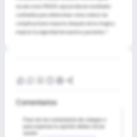
escala como PADDI, que producen resultados
confiables para determinar cómo reducir las
complicaciones mayores después de la cirugía y
mejorar la seguridad de nuestros pacientes ".
Comentarios
Para ver los comentarios de colegas o
para expresar tu opinión debes iniciar
sesión