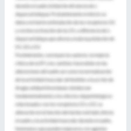
durante el sueño (mitad de eficiencia de L-
dopa/carbidopa). Probablemente el efecto se
deba a la fuerte estimulación de los receptores D2
y a la leve activación de los D1, a diferencia de L-
dopa/carbidopa que afecta a toda la población de
D1, D2 y D3.
Posiblemente, concluyen los autores, la mejoría
clínica de la EP y los cambios favorables en las
alteraciones del sueño así como la normalización
de la actividad muscular atribuibles a la acción de
drogas antiparkinsonianas obedezcan
fundamentalmente a los efectos dopaminérgicos
relacionados con los receptores D1 y D2. La
alteración en la función del núcleo estriado afecta
el sueño y la actividad muscular durante el sueño,
fenómenos que pueden mejorarse con agentes