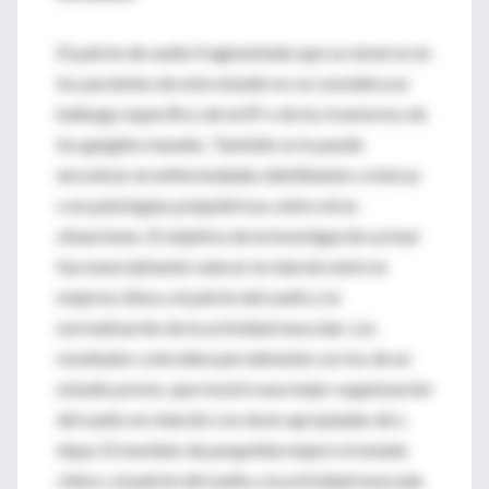
El patrón de sueño fragmentado que se observó en
los pacientes de este estudio no se considera un
hallazgo específico de la EP o de los trastornos de
los ganglios basales. También se lo puede
encontrar en enfermedades debilitantes crónicas
o en patologías psiquiátricas, entre otras
situaciones. El objetivo de la investigación actual
fue esencialmente valorar la relación entre la
mejoría clínica, el patrón del sueño y la
normalización de la actividad muscular. Los
resultados coinciden parcialmente con los de un
estudio previo, que mostró una mejor organización
del sueño en relación con dosis apropiadas de L-
dopa. El mesilato de pergolida mejoró el estado
clínico, el patrón del sueño y la actividad muscular