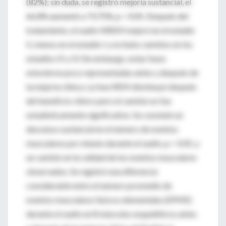
(82%); sin duda, se registró mejoría sustancial, el
66.8% aumentó a 73.75%, p < 0.05. Después del
tratamiento, el sueño NREM mejoró en el estadio
II, menos en el estadio I y no hubo cambios en los
estadios III y IV. Sin embargo, estas fases
estuvieron poco representadas antes y después de
la mejoría clínica. La fase REM disminuyó después
del beneficio clínico pero el cambio no fue
estadísticamente significativo. Se constató un
descenso sustancial en el número de eventos
musculares por minuto durante el sueño, p < 0.05, y
un cambio en la calidad de los eventos musculares
observados. Se registró una diferencia
considerable entre el número promedio de
eventos musculares fásicos elementales (EPME)
durante el sueño en 8 músculos esqueléticos antes