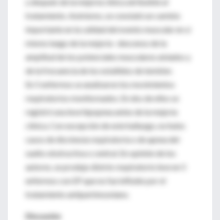
y después de la mejoría clínica atribuible al
tratamiento. Asimismo, se constató un cambio
importante en la calidad del evento muscular en sí
mismo luego de la mejoría –descenso de la
amplitud de los potenciales musculares aislados y
de la frecuencia de los estallidos de temblor.
En 5 enfermos se analizaron los movimientos
respiratorios monitoreados. En dos de ellos se
registró una leve hipopnea antes de la mejoría
clínica. Con excepción de este hallazgo, no hubo
casos de discinesia respiratoria o de apnea del
sueño obstructiva o central. En opinión de los
autores, se produjo distrés respiratorio leve en 5
enfermos con EP que no fue influido por el
tratamiento antiparkinsoniano.
Discusión