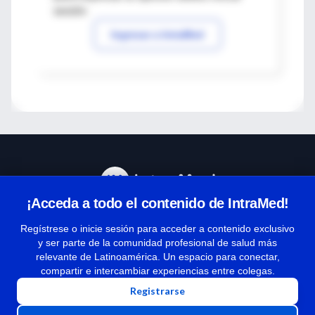
sesión
Ingresar a IntraMed
¡Acceda a todo el contenido de IntraMed!
Centro de Ayuda
Regístrese o inicie sesión para acceder a contenido exclusivo
y ser parte de la comunidad profesional de salud más
relevante de Latinoamérica. Un espacio para conectar,
Términos y condiciones
compartir e intercambiar experiencias entre colegas.
| Políticas de privacidad
Registrarse
| Todos los derechos reservados | Copyright 1997-2026