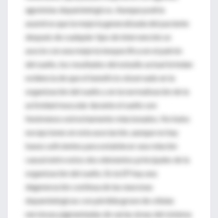
agonistas dopaminérgicos. Aunque podría
asumirse que la mejoría generalizada del paciente
después de cualquier tipo de intervención se
asocie con una mejoría inespecífica en el patrón
del sueño, los resultados del estudio actual brindan
evidencia de que el beneficio observado en la
organización del sueño y en la normalización de la
actividad muscular durante el sueño son
fenómenos estrechamente relacionados. No hubo
excepciones en esta asociación, aunque no hay
bases suficientes para establecer una relación
causal entre estos dos elementos principales de la
organización del sueño. En la EP hay una
degeneración continua de las neuronas
dopaminérgicas con pérdida grave de células
nerviosas pigmentadas de varias áreas del sistema