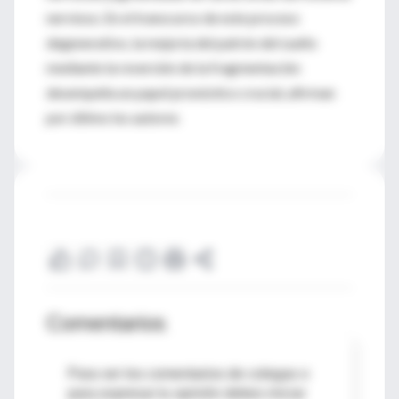
nervioso. En el transcurso de este proceso
degenerativo, la mejoría del patrón del sueño
mediante la reversión de la fragmentación
desempeña un papel pronóstico crucial, afirman
por último los autores
Comentarios
Para ver los comentarios de colegas o
para expresar tu opinión debes iniciar