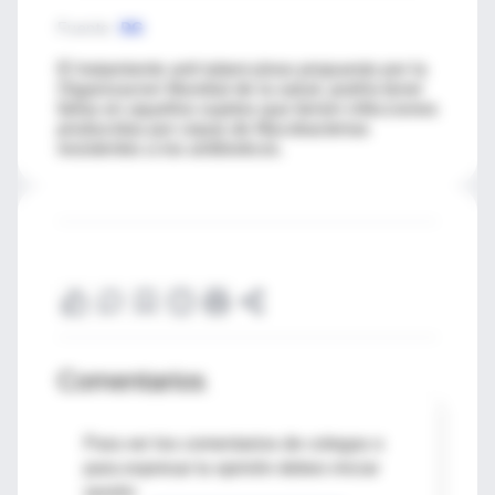
Fuente
:
DG
El tratamiento anti tuberculoso propuesto por la
Organizacion Mundial de la salud, podría tener
fallas en aquellos sujetos que tienen infecciones
producidas por cepas de Mycobacterias
resistentes a los antibioticos.
Comentarios
Para ver los comentarios de colegas o
para expresar tu opinión debes iniciar
sesión