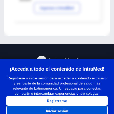
Ingresar a IntraMed
¡Acceda a todo el contenido de IntraMed!
Centro de Ayuda
Regístrese o inicie sesión para acceder a contenido exclusivo
y ser parte de la comunidad profesional de salud más
relevante de Latinoamérica. Un espacio para conectar,
Términos y condiciones
compartir e intercambiar experiencias entre colegas.
| Políticas de privacidad
Registrarse
| Todos los derechos reservados | Copyright 1997-2026
Iniciar sesión