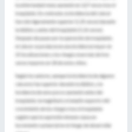
la enfermedad renal, aumentó en 3,27 veces tras el
trasplante. En contraste, la incidencia del cáncer
fue sólo ligeramente superior (1,35 veces) durante
la diálisis y antes del trasplante (1,16 veces).
Después de pasar por la operación de trasplante,
el cáncer se producía en una incidencia mayor en
25 localizaciones y los riesgos eran más de tres
veces mayores en 18 de estos sitios.
Según los autores, aunque la incidencia de algunos
cánceres fue superior durante la diálisis, y la
incidencia de unos pocos aumentó antes del
trasplante, la magnitud y el amplio espectro del
crecimiento de los riesgos tras el trasplante
sugiere que la supresión inmune causa un
incremento sustancial en el riesgo de desarrollar