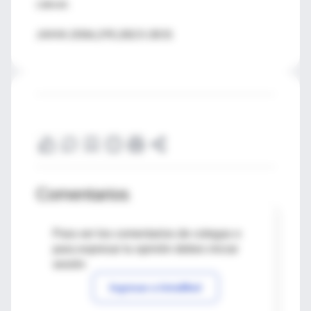
cáncer.
JAMA 2006;295;2823-2831
Comentarios
Para ver los comentarios de colegas o
para expresar tu opinión debes iniciar
sesión
Ingresar a IntraMed