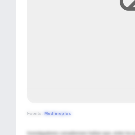
Fuente
:
Medlineplus
Investigadores canadienses hallan que, entre los