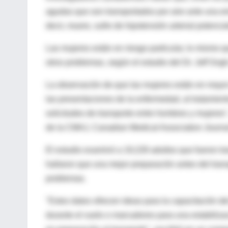
agudas que son transportados por aire ante una em
decir, muere, sufre de hipotensión arterial potenci
Las mujeres están en riesgo particular, lo mismo q
otros problemas, según el estudio del Dr. Jeff Sng
La observación de que las mujeres están en mayor 
las presentaciones de la enfermedad, al tratamiento
solicitudes de transporte entre hombres y mujeres
de la CMAJ, Canadian Medical Association Journa
El estudio examinó a 19,228 adultos que fueron tr
hallaron que una mejor preparación antes del tran
problemas.
"Estos datos ofrecen ideas para la capacitación 
durante el vuelo o marcadores para una estabilizac