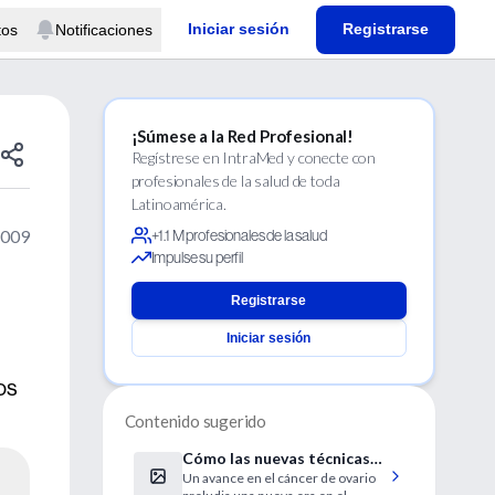
Iniciar sesión
Registrarse
tos
Notificaciones
¡Súmese a la Red Profesional!
Regístrese en IntraMed y conecte con
profesionales de la salud de toda
Latinoamérica.
2009
+1.1 M profesionales de la salud
Impulse su perfil
Registrarse
Iniciar sesión
os
Contenido sugerido
Cómo las nuevas técnicas
Un avance en el cáncer de ovario
de secuenciación influyen