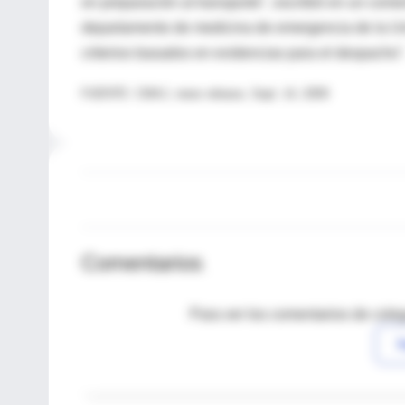
en preparación al transporte", escribió en un come
departamento de medicina de emergencia de la Uni
criterios basados en evidencias para el despacho"
FUENTE: CMAJ, news release, Sept. 14, 2009
Comentarios
Para ver los comentarios de coleg
I