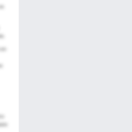
es
to.
 en
sa
ca
ario