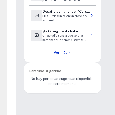
preludia una nueva era en el
en la clínica
tratamiento.
Desafío semanal del "Curso
El ECG y la clínica en un ejercicio
a distancia de ECG"
semanal.
¿Está seguro de haber
Un estudio señala que sólo las
eliminado los microbios del
personas que tienen sistemas
baño?
inmunodeprimidos deberían
preocuparse.
Ver más
Personas sugeridas
No hay personas sugeridas disponibles
en este momento