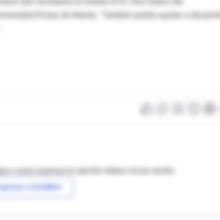
ntario que acompaña al estudio el Dr. Alex Isakov del
versidad Emory de Atlanta. "También podría ayudar a desarrol
.
as o para expresar tu opinión debes iniciar sesión
ngresar a IntraMed