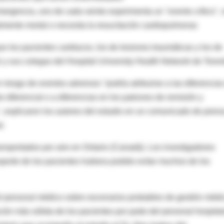
ergencia, uno de cada veinte experimenta un "evento crítico", 
almente mortal o necesita la resucitación cardiopulmonar.
ue los pacientes cardiacos, los de lesiones traumáticas y los de
h y sus colegas del Hospital University Health Network de Toron
riesgo de eventos adversos "podría atribuirse a las diferencias
 diferencial o a diferencias en los patrones de remisión y
", explicaron los autores del estudio en un comunicado de pren
l.
ansportados por aire en Ontario (Canadá). Los investigadores
sporte de los pacientes hubiera podido evitar muchos de los
del personal médico sobre escenarios probables de gestión médi
ión más sólida de los pacientes por parte del personal hospital