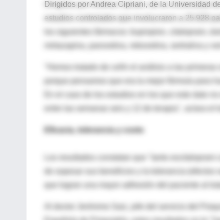
Dirigidos por Andrea Cipriani, de la Universidad de 
estudios controlados que involucraron a 25.928 p
los siguientes fármacos: bupropion, citalopram, dul
mirtazapina, paroxetina, reboxetina, sertralina y ve
"Hemos tratado de ceñir el análisis a las primera
porque pensamos que era la mejor fórmula para hace
En el caso de los estudios en los que este dato n
entre las semanas seis y 12 de terapia", aclara el t
Eficacia, tolerancia y costo
Los resultados constatan que "tanto escitalopram 
de sopesar sus beneficios y la tolerancia (efectos
que logran una mayor adhesión del paciente al trat
Al doctor Jerónimo Saiz, jefe del servicio del Psi