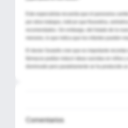
Este especialista recuerda que el panorama cambia
por otros trabajos, indican que fluoxetina, sertral
recomendados. Sin embargo, del listado de la nuev
menores, lo que indica que los infantes pueden re
El doctor Soutullo cree que es importante recorda
fármacos podían inducir ideas suicidas en niños y
disminuido pero paralelamente se ha producido u
Comentarios