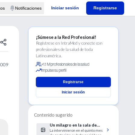
Iniciar sesión
Registrarse
tos
Notificaciones
¡Súmese a la Red Profesional!
Regístrese en IntraMed y conecte con
profesionales de la salud de toda
Latinoamérica.
2009
+1.1 M profesionales de la salud
Impulse su perfil
Registrarse
Iniciar sesión
Contenido sugerido
Un milagro en la sala de
La intervinieron en el quinto mes
cirugía