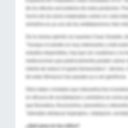
Española de Psiquiatría, estos resultados no le "
de los efectos secundarios de estos productos. Pes
hecho de las dosis empleadas varían en cada traba
sertralina es ya uno de los antidepresivos más ind
De la misma opinión se muestra Cesar Soutullo, dire
"Aunque el estudio es muy interesante y está rea
estudios disponibles, hay que ser cauteloso y no t
medicaciones que potencialmente pueden salvar vi
intento de reducir el gasto farmacéutico", declara
de estos fármacos han pasado ya a ser genéricos.
Otros datos constatan que reboxetina fue el produc
en eficacia de escitalopram y sertralina se suma 
que fluoxetina, fluvoxamina, paroxetina y reboxeti
"tolerados destacan bupropion, citalopram, escitalo
¿Qué pasa en los niños?