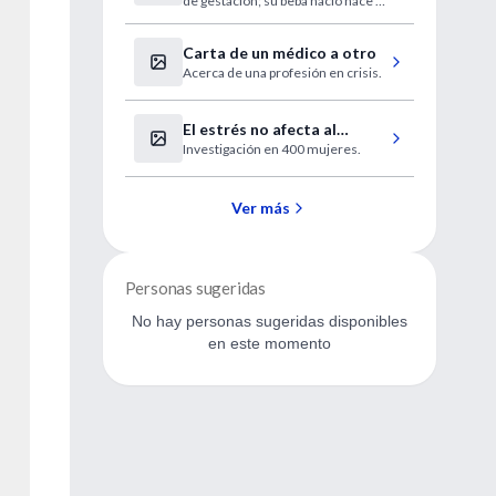
de gestación; su beba nació hace 9
días por cesárea.
Carta de un médico a otro
Acerca de una profesión en crisis.
El estrés no afecta al
Investigación en 400 mujeres.
resultado de la fecundación
'in vitro'
Ver más
Personas sugeridas
No hay personas sugeridas disponibles
en este momento