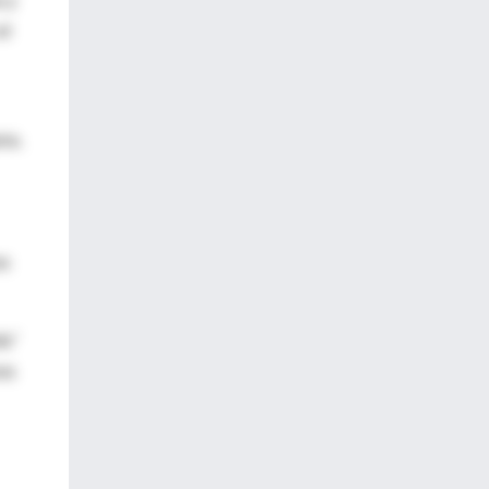
a y
el
ra.
os
fo"
os