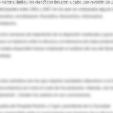
Verona (Italia), los científicos llevaron a cabo una revisión de 
articipantes entre 1991 y 2007 en los que se comparaba alguno
oxetina, escitalopram, fluoxetina, fluoxamina, milnacipran,
nlafaxina.
s ocho semanas de tratamiento de la depresión moderada y grav
r un balance entre la eficacia y la tolerancia de estos produc
o estaba disponible hemos empleado el análisis del uso del fár
rabajo.
como sertralina son los que mejores resultados obtuvieron a la 
 secundarios) así como el costo de los productos. Además, son l
amiento", insisten los autores en sus conclusiones.
quiatría del Hospital Ramón y Cajal y presidente de la Sociedad