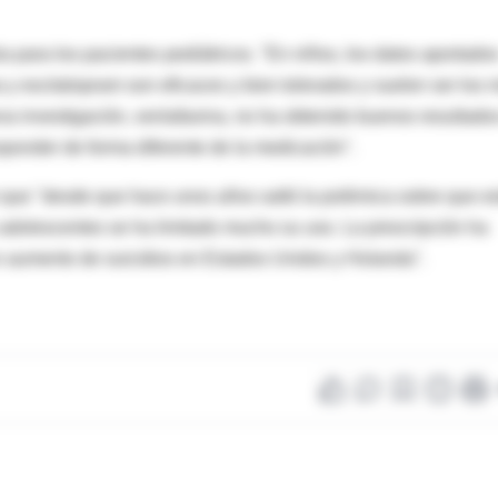
 para los pacientes pediátricos. "En niños, los datos aportado
ina y escitalopram son eficaces y bien tolerados y suelen ser los
a investigación, venlafaxina, no ha obtenido buenos resultado
sponder de forma diferente de la medicación".
r que "desde que hace unos años saltó la polémica sobre que e
 adolescentes se ha limitado mucho su uso. La prescripción ha
n aumento de suicidios en Estados Unidos y Holanda".