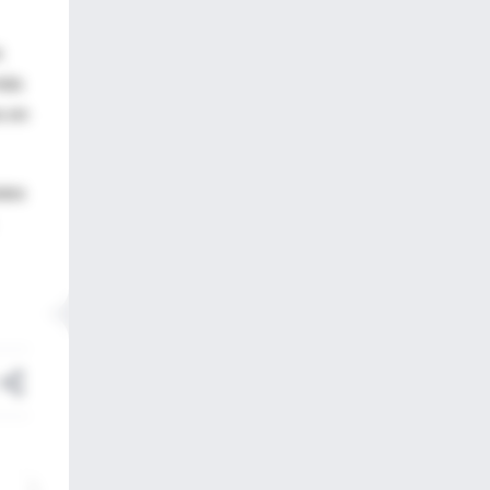
s
 más
s en
stos