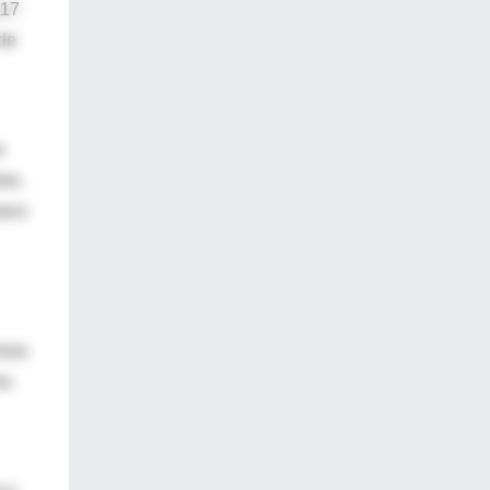
117
 de
e
tos.
maco
hora
os