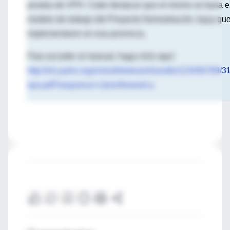
prueba de VPH. Cabe destacar que el mismo se basa e
modelo de trabajo del Proyecto Demostración Jujuy que
implementaron en esa provincia.
Para acceder al manual, haga click aquí:
http://iris.paho.org/xmlui/bitstream/handle/123456789
spa.pdf?sequence=1&isAllowed=y