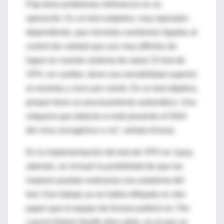
Pap tiene problemas intrínsecos en su
operación. Es un test subjetivo, muy operador-
dependiente, que necesita cuestiones ligadas al
control de calidad que son muy difíciles de
lograr en nuestro sistema de salud. El test de
VPH, en cambio, tiene una sensibilidad superior
al noventa y cinco por ciento. Es un test objetivo,
porque tiene un procesamiento automático. Una
máquina que detecta si está presente el DNA
del virus oncogénico o no”, señala Arrossi.
En la implementación del test de VPH en Jujuy,
además, se incluyó la posibilidad de que las
mujeres puedan realizarse una autotoma del
test. Ese trabajo ya se había reflejado en otro
paper
que el equipo de Arrossi publicó en
The
Lancet
Global Health
años atrás, en el que se