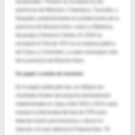
escalonada”. Primero se incorporó en las
provincias de Misiones, Catamarca, Tucumán, y
Neuquén, posteriormente en jurisdicciones de la
provincia de Buenos Aires, como La Matanza,
Ituzaingó y Florencio Varela. En 2018 se
incorporó el Test de VPH en el sistema público
de Chaco y Corrientes, y cuatro municipios más
de la provincia de Buenos Aires.
Un
paper
a modo de resumen
En el
paper
publicado hoy, se reflejan los
resultados finales del proyecto demostración
implementado en Jujuy entre 2012 y 2014, para
evaluar la efectividad del test de VPH para
detectar lesión precancerosa y cáncer en
relación a lo que detecta el Papanicolau. “El