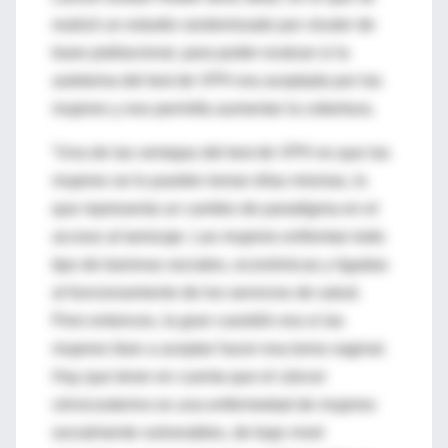
realizó un estudio randomizado por
cluster
de
base poblacional, para poder evaluar si la
autotoma del test de VPH era aceptada por las
mujeres y eso permitía aumentar la cobertura.
“Una de las ventajas del test de VPH es que las
mujeres se lo pueden tomar ellas mismas, lo
que representa un cambio de paradigma en el
acceso al tamizaje. Las mujeres enfrentan todo
tipo de barreras sociales, económicas y ligadas
al funcionamiento de los servicios de salud.
Pero entonces, la gran cuestión era si las
mujeres iban a aceptar hacer esa toma vaginal.
Hay que tener en cuenta que el cáncer
cérvicouterino es una enfermedad de mujeres
socialmente vulnerables, de bajo nivel