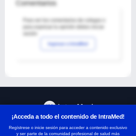
Comentarios
Para ver los comentarios de colegas o
para expresar tu opinión debes iniciar
sesión
Ingresar a IntraMed
¡Acceda a todo el contenido de IntraMed!
Centro de Ayuda
Regístrese o inicie sesión para acceder a contenido exclusivo
y ser parte de la comunidad profesional de salud más