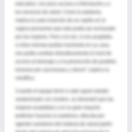
educativo, con poco acceso a información y a
los servicios de salud. Como la autotoma
implica la auto inserción de un cepillo en la
vagina pensamos que esto podía ser rechazado
por las mujeres. Pero a la vez, si era aceptado,
si ellas mismas podían hacérselo en su casa,
eso podía cambiar dramáticamente el nivel de
acceso al tamizaje y a la prevención de posibles
lesiones pre cancerosas y cáncer”, explica la
científica.
Cuando el equipo llevó a cabo aquel estudio
randomizado con
clusters
, se demostró que las
mujeres aceptaban y en su gran mayoría
preferían hacerse la autotoma, ofrecida por
agentes sanitarios del sistema de salud jujeño