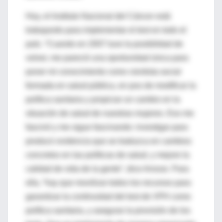
Hoy, el Instituto Nacional del Cáncer está
trabajando para implementar el test en todo el
país. “Cuando en 2007 tuve la posibilidad de
volver, me pareció una oportunidad única para
poner mi conocimiento como cientista social
formada en salud pública, en pos de modificar la
política sanitaria y propiciar un cambio en la
situación de salud de nuestras mujeres. Eso me
fascinó y me sigue fascinando: investigar para
producir evidencia que se traduzca en cambios
concretos en las políticas de salud, y mejore la
calidad de vida de la gente”, dice Arrossi. Para
ella, “hay que movilizar todos los recursos para
garantizar la continuidad del test de VPH como
política sanitaria, y asegurar la provisión de los