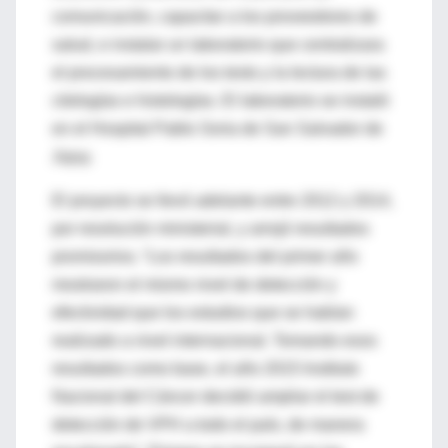
comunicación, capacitar a los proveedores de
salud, e instalar un laboratorio que centralizara
el procesamiento de los tests y la lectura de las
citologías e histologías. El laboratorio se instaló
en el Hospital Pablo Soria de San Salvador de
Jujuy.
El proyecto se llevó adelante entre 2012 y 2014,
por resolución ministerial, y arrojó resultados
promisorios. “Los resultados del primer año
mostraron el mismo nivel de detección y
efectividad que los estudios que se habían
realizado a nivel internacional. Tomando esos
resultados como base, el año 2015 Instituto
Nacional del Cáncer decidió ampliar el test de
detección de VPH a todo el país, de manera