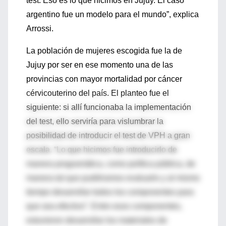
test. Eso es lo que hicimos en Jujuy. El caso
argentino fue un modelo para el mundo”, explica
Arrossi.
La población de mujeres escogida fue la de
Jujuy por ser en ese momento una de las
provincias con mayor mortalidad por cáncer
cérvicouterino del país. El planteo fue el
siguiente: si allí funcionaba la implementación
del test, ello serviría para vislumbrar la
posibilidad de introducir el test de VPH a gran
escala. “Lo que hicimos fue introducirlo de
manera programática, como política pública, de
manera tal que pudiéramos evaluarlo y al mismo
tiempo desarrollar todos los componentes para
que sea efectivo”. Entre esos componentes,
estuvieron desarrollar los materiales de