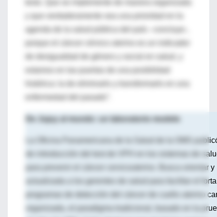
tests. Que se implemente de manera organizada
y que verdaderamente sea una prioridad en la
agenda de la salud pública del país –concluye-,
porque el cáncer cérvico uterino es un indicador
de desigualdad de género y social en salud, y
estamos en las puertas de una posibilidad
histórica: la de eliminarlo y transformarlo en una
enfermedad del pasado”.
De Jujuy al mundo: un laboratorio modelo
La Oficina Panamericana de la Salud de la OMS publi
de introducción del test de VPH en los sistemas de sal
para prevenir el cáncer cervicouterino. Busca orientar y
actualizada a los gerentes de salud para facilitar el fort
programas de detección del cáncer de cuello uterino 
organizada, el paradigma tradicional, basado en la prueb