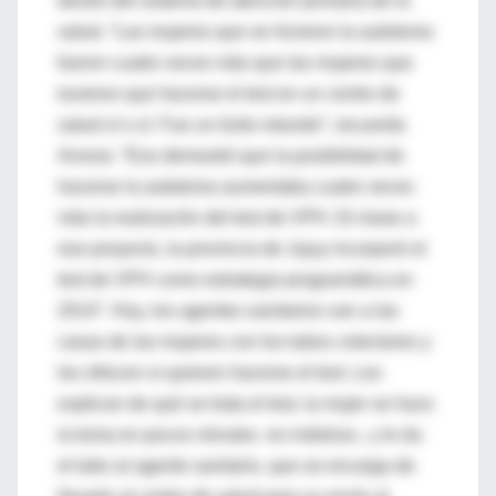
dentro del sistema de atención primaria de la
salud. “Las mujeres que se hicieron la autotoma
fueron cuatro veces más que las mujeres que
tuvieron que hacerse el test en un centro de
salud sí o sí. Fue un éxito rotundo”, recuerda
Arrossi. “Eso demostró que la posibilidad de
hacerse la autotoma aumentaba cuatro veces
más la realización del test de VPH. En base a
ese proyecto, la provincia de Jujuy incorporó el
test de VPH como estrategia programática en
2014”. Hoy, los agentes sanitarios van a las
casas de las mujeres con los tubos colectores y
les ofrecen si quieren hacerse el test. Les
explican de qué se trata el test, la mujer se hace
la toma en pocos minutos -es indolora-, y le da
el tubo al agente sanitario, que se encarga de