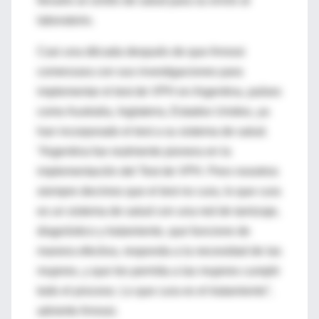
llevarlo al centro de salud para su envío al
laboratorio.
Casi una década después de que Arrossi
comenzara con sus investigaciones para
implementar el test de VPH en Argentina, países
como Australia, Inglaterra, Estados Unidos, ya
han incorporado el test a su sistema de salud.
“Argentina fue realmente pionera en la
implementación del Test de VPH. Pero nosotros
siempre decimos que el test no cura, lo que cura
es un sistema de salud con una red de tamizaje,
diagnóstico y tratamiento, que funcione de
manera efectiva, responda a la necesidad de las
mujeres, y que les permita a las mujeres cumplir
todo el proceso. Lo que cura es el tratamiento”,
advierte Arrossi.