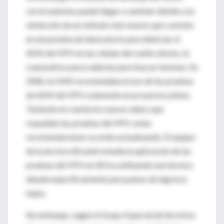
cervicouterino puede llegar a cambiar debido a la
obtención de un método más exacto que consiste
en una prueba de laboratorio para detectar el
ADN del VPH en las células del cuello uterino, la
cual podría usarse además para buscar lesiones. En
2006, la OMS recomendaba el uso de las pruebas
de ADN del VPH solamente en proyectos piloto.
Teniendo en cuenta los nuevos datos que
respaldan las pruebas del VPH, estas
recomendaciones se están actualizando. El equipo
de la doctora Broutet estudia la aplicación de las
pruebas del VPH en África utilizando una técnica
ideada específicamente para países de ingresos
bajos.
Sin embargo, según el Grupo Especial de Servicios