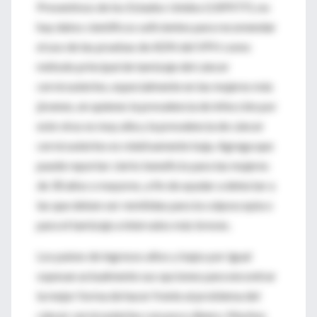
Preventivos de los Estados Unidos (USPSTF), no
hay datos científicos suficientes para recomendar
el uso de las pruebas de ADN del VPH como
método principal de tamizaje del cáncer
cervicouterino, especialmente en las mujeres más
jóvenes, en quienes la prevalencia de infección por
este virus es muy alta y la prevalencia de cáncer
cervicouterino es relativamente baja. Agrega que
puede reportar cierto beneficio para las mujeres
de 30 años o mayores, a fin de ayudar a detectar a
las que deben ser remitidas para la colposcopia o
para el tamizaje a intervalos más breves.
Los países de ingresos altos y bajos por igual
sopesan actualmente sus opciones para encontrar
la mejor forma de hacer frente al problema del
cáncer cervicouterino con poco dinero. Muchos