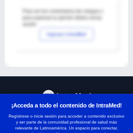
Para ver los comentarios de colegas o
para expresar tu opinión debes iniciar
sesión
Ingresar a IntraMed
¡Acceda a todo el contenido de IntraMed!
Centro de Ayuda
Regístrese o inicie sesión para acceder a contenido exclusivo
y ser parte de la comunidad profesional de salud más
relevante de Latinoamérica. Un espacio para conectar,
Términos y condiciones