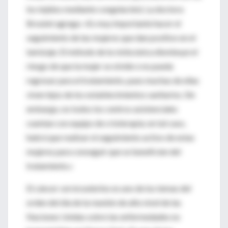
los tejidos mediante congelación). La doctora
Broutet agrega: «Es muy importante hacer el
seguimiento de las mujeres que dan positivo en el
tamizaje. El método de la visita única disminuye el
riesgo de que la mujer se olvide o no pueda
regresar para el tratamiento, pues muchas de ellas
viven lejos de los establecimientos sanitarios. Sin
embargo, no todos los centros asistenciales
cuentan con equipo de crioterapia; en tal caso,
habrá que realizar el seguimiento activo de estas
mujeres para conseguir que se beneficien del
tratamiento.»
El cáncer cervicouterino es uno de los temas del
orden del día de la reunión de alto nivel de las
Naciones Unidas sobre las enfermedades no