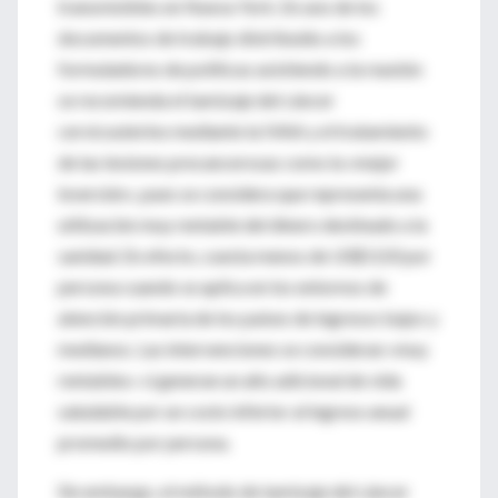
transmisibles en Nueva York. En uno de los
documentos de trabajo distribuido a los
formuladores de políticas asistiendo a la reunión
se recomienda el tamizaje del cáncer
cervicouterino mediante la IVAA y el tratamiento
de las lesiones precancerosas como la «mejor
inversión», pues se considera que representa una
utilización muy rentable del dinero destinado a la
sanidad. En efecto, cuesta menos de US$ 0,50 por
persona cuando se aplica en los entornos de
atención primaria de los países de ingresos bajos y
medianos. Las intervenciones se consideran «muy
rentables» si generan un año adicional de vida
saludable por un costo inferior al ingreso anual
promedio por persona.
Sin embargo, el método de tamizaje del cáncer