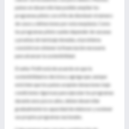
países en desarrollo han podido ampliar los
programas piloto con el fin de disminuir el número
de casos y defunciones por esta neoplasia. Como
los programas piloto suelen depender de vacunas
y pruebas de tamizaje donadas, el problema
consistirá en obtener la financiación necesaria
para alcanzar la sostenibilidad.
El señor Politi está de acuerdo en que la
sostenibilidad es decisiva y agrega que, aunque
está bien que los países acepten donaciones bajo
condiciones rigurosas para ejecutar los programas
durante unos pocos años, deben desarrollar
gradualmente la capacidad de elaborar y sostener
sus propios programas nacionales.