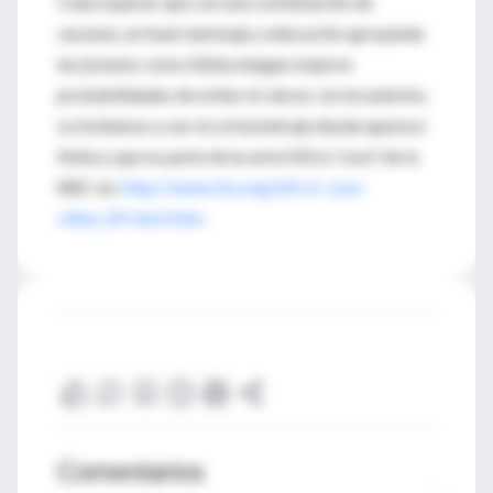
Cabe esperar que con una combinación de
vacunas, un buen tamizaje y educación apropiada
las jóvenes como Alisha tengan mejores
probabilidades de evitar el cáncer cervicouterino.
Le invitamos a ver el cortometraje donde aparece
Aisha y que es parte de la serie Kill or Cure? de la
BBC en:
http://www.rho.org/kill-or-cure-
video_09-short.htm
Comentarios