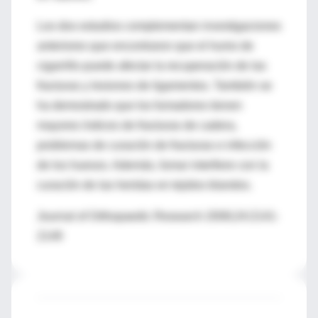
Los dos estudios complementan investigaciones
anteriores que encontraron que el humo de
cigarrillo puede afectar la recuperación de las
fracturas y lesiones de ligamentos. También se
ha demostrado que los fumadores tienen
mayores índices de fracturas de cadera,
problemas de curación de fracturas e infección
de los huesos. Además, fumar interfiere con la
curación de las heridas en tejidos blandos.
Journal of Orthopaedic Research 2006;24:2141-
2149