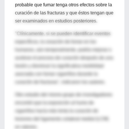
probable que fumar tenga otros efectos sobre la
curación de las fracturas y que éstos tengan que
ser examinados en estudios posteriores.
"Clínicamente, si se pueden identificar eventos
específicos, la cesación de fumar en los
humanos, aún temporalmente, podría mejorar o
acelerar el proceso de curación después de una
lesión y disminuir la significativa morbilidad
asociada con fumar cigarrillos durante la
curación de fracturas", indicaron los autores.
Otro estudio del mismo grupo de investigadores
encontró que la exposición al humo de
cigarrillos hacía más lenta la curación de
lesiones del ligamento colateral medial (LCM)
en ratones.