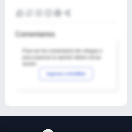
Comentarios
Para ver los comentarios de colegas o
para expresar tu opinión debes iniciar
sesión
Ingresar a IntraMed