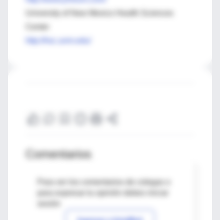
University of New Mexico Health Sciences
Center
http://hsc.unm.edu/
Comentarios
Para ver los comentarios de colegas o
para expresar tu opinión debes iniciar
sesión
Ingresar a IntraMed