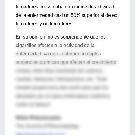
fumadores presentaban un índice de actividad
de la enfermedad casi un 50% superior al de ex
fumadores y no fumadores.
En su opinión, no es sorprendente que los
cigarrillos afecten a la actividad de la
enfermedad, ya que contienen múltiples
sustancias químicas que afectan al crecimiento
celular, entre ellas monóxido de carbono,
cianida, hidrazina, hidroquinona, etc. "Este
estudio proporciona otra razón para que los
afectados por el lupus eritematoso sistémico
eviten el tabaco".
Webs Relacionadas
The Journal of Rheumatology
http://www.jrheum.com/