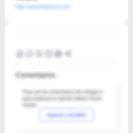
http://www.thelancet.com/
Comentarios
Para ver los comentarios de colegas o
para expresar tu opinión debes iniciar
sesión
Ingresar a IntraMed