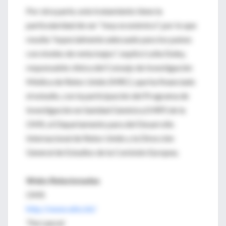
Por otra parte, este tratamiento tiene la
particularidad de ser "muy económico", por lo que
resulta "especialmente adecuado para los países
con niveles de renta bajos", explicó Lelia Duley,
responsable clínica del Consejo de Investigación
Médica de Reino Unido (MRC), que ha financiado
el estudio, con la participación del Programa de
Investigación en Sanidad Genésica (HRP) de la
OMS, el Departamento para del Desarrollo
Internacional de Reino Unido y la Dirección
General de Estudios de la Comisión Europea.
Webs Relacionadas
OMS
http://www.who.int/
The Lancet