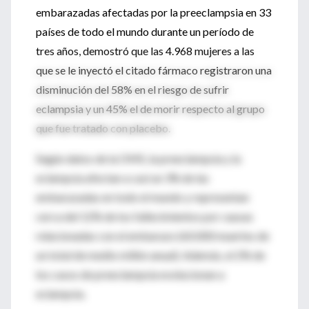
embarazadas afectadas por la preeclampsia en 33
países de todo el mundo durante un período de
tres años, demostró que las 4.968 mujeres a las
que se le inyectó el citado fármaco registraron una
disminución del 58% en el riesgo de sufrir
eclampsia y un 45% el de morir respecto al grupo
que fue tratado con placebo.
Según datos de la OMS, la preeclampsia y la
eclampsia afectan a casi un 3% de las
embarazadas en todo el mundo y representan
cerca del 12% de los fallecimientos por causas
relacionadas con el embarazo (60.000 muertes de
un total de medio millón anual). Además, el 2% de
los casos de preeclampsia evolucionan a
eclampsia.