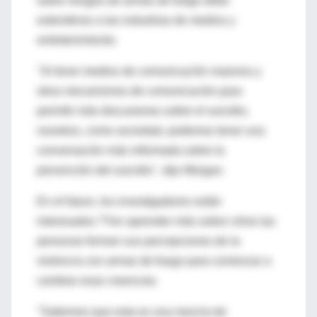
sobre riesgos de armas de fuego debe
extenderse a las industrias de medios y
entretenimiento.
"Al tener medios de comunicación masivos y
otros mecanismos de comunicación para
permitir más discusiones sobre el suicidio,
nosotros, como sociedad, podemos tener una
conversación más informada sobre la
prevención del suicidio", dijo Morgan.
En el futuro, los investigadores están
interesados ??en aprender más sobre cómo las
personas forman sus percepciones de la
violencia con armas de fuego para comenzar a
cambiar esas creencias.
"Sabemos que esta es una mezcla de