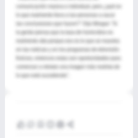
comunicación masiva e individual, pero ¿qué es
lo que realmente lleva a las personas a sacar
las conclusiones que hacen?" Dijo Morgan "Si
la gente piensa que la tasa de homicidios es
realmente alta porque eso es lo que se muestra
en las noticias y en los programas de televisión
ficticios, entonces estas son oportunidades para
comenzar a retratar una imagen más realista de
lo que está sucediendo".