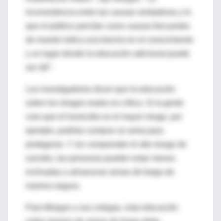
inconsistencia entre las causas verdaderas y lo
que el público percibe como causas frecuentes
de muerte indica una brecha en el conocimiento
y un lugar donde la educación adicional puede
ser útil".
Los investigadores dicen que la educación
sobre los riesgos reales es crítica. Si la gente
cree que el homicidio es el mayor riesgo, por
ejemplo, podrían comprar un arma para
protegerse. Y sin comprender el alto riesgo de
suicidio, las personas pueden estar menos
inclinadas a almacenar armas de fuego de
manera segura.
Para Morgan y sus colegas, esta educación