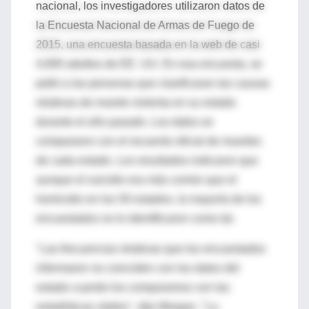
nacional, los investigadores utilizaron datos de
la Encuesta Nacional de Armas de Fuego de
2015, una encuesta basada en la web de casi
4,000 adultos de EE. UU. En esa encuesta, se
pidió a las personas que clasificaran las causas
relativas de muerte violenta en su estado
durante el año pasado. Los datos se
compararon con el recuento oficial de muertes
de cada estado. Los resultados indicaron que
aunque el suicidio era más común que el
homicidio en los 50 estados, la mayoría de los
encuestados no lo identificaron como tal.
"Las frecuencias relativas que los encuestados
informaron no coinciden con los datos del
estado cuando los comparamos con las
estadísticas vitales", dijo Morgan. "La