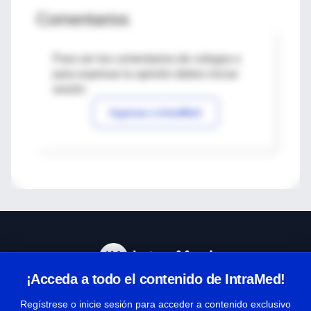
Comentarios
Para ver los comentarios de colegas o
para expresar tu opinión debes iniciar
sesión
Ingresar a IntraMed
¡Acceda a todo el contenido de IntraMed!
Centro de Ayuda
Regístrese o inicie sesión para acceder a contenido exclusivo