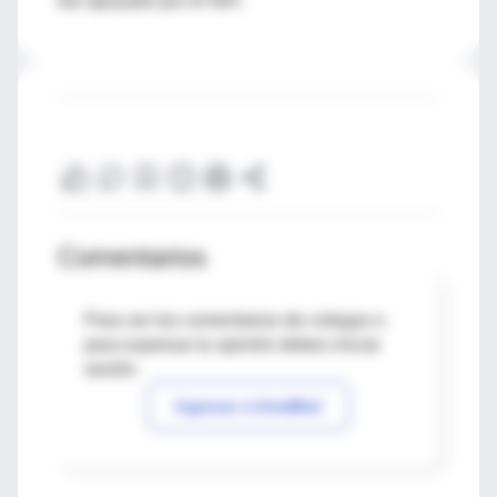
fue apoyado por el NIH.
Comentarios
Para ver los comentarios de colegas o
para expresar tu opinión debes iniciar
sesión
Ingresar a IntraMed