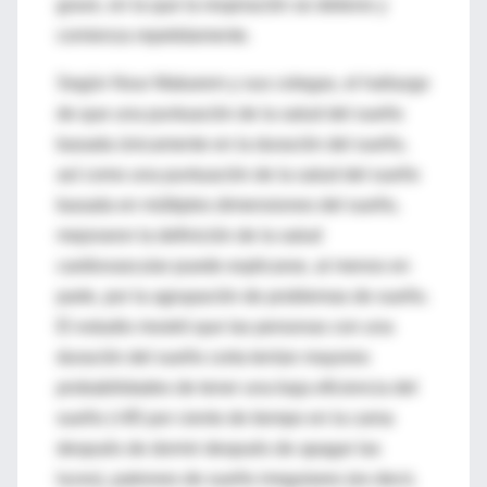
grave, en la que la respiración se detiene y
comienza repetidamente.
Según Nour Makarem y sus colegas, el hallazgo
de que una puntuación de la salud del sueño
basada únicamente en la duración del sueño,
así como una puntuación de la salud del sueño
basada en múltiples dimensiones del sueño,
mejoraron la definición de la salud
cardiovascular puede explicarse, al menos en
parte, por la agrupación de problemas de sueño.
El estudio mostró que las personas con una
duración del sueño corta tenían mayores
probabilidades de tener una baja eficiencia del
sueño (<85 por ciento de tiempo en la cama
después de dormir después de apagar las
luces), patrones de sueño irregulares (es decir,