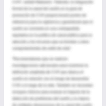
CVH”, señaló Makarem. “Además, la integración
formal de la salud del sueño en la guía de
promoción de CVH proporcionará puntos de
referencia para la vigilancia y garantizará que el
sueño se convierta en una contrapartida
equitativa en la política de salud pública para la
atención y los recursos que se brindan a otros
comportamientos de estilo de vida”.
“Recomendamos que se realicen
investigaciones adicionales para examinar la
definición ampliada de CVH que abarca el
sueño en relación con el riesgo de desarrollar
CVD a lo largo de la vida. También se necesitan
ensayos clínicos para evaluar el impacto de la
detección de problemas del sueño y la mejora
de múltiples dimensiones de la salud del sueño