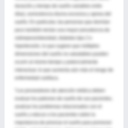
duración y tiempo de sueño variables entre
días), somnolencia diurna excesiva y apnea del
sueño. En particular, las personas que dormían
poco también tenían una mayor prevalencia de
sobrepeso/obesidad, diabetes tipo 2 e
hipertensión, lo que sugiere que múltiples
dimensiones del sueño no saludables pueden
ocurrir al mismo tiempo y potencialmente
interactuar, lo que aumenta aún más el riesgo de
enfermedad cardíaca.
“Los proveedores de atención médica deben
evaluar los patrones de sueño de sus pacientes,
analizar los problemas relacionados con el
sueño y educar a los pacientes sobre la
importancia de priorizar el sueño para promover