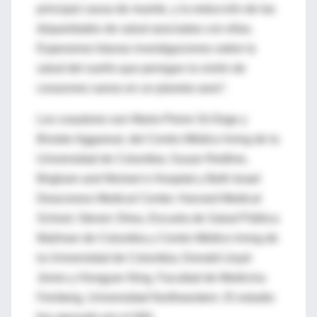
principal causa de muerte, y la reducción de las
disparidades de salud asociadas con ellas.
Esperamos futuras investigaciones sobre la
salud del sueño que persigan la visión de
corazones sanos en un planeta sano”.
Los coautores son Marie-Pierre St-Onge y
Brooke Aggarwal, del Centro Médico Irving de la
Universidad de Columbia; Susan Redline,
Brigham and Women's Hospital y Beth Israel
Deaconess Medical Center, Harvard Medical
School; Steven Shea, Escuela de Salud Pública
Mailman de Columbia y Centro Médico Irving de
la Universidad de Columbia; Donald Lloyd-
Jones y Hongyan Ning, Facultad de Medicina
Feinberg, Universidad Northwestern. El estudio