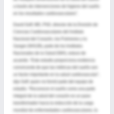
a través de intervenciones de higiene del sueño
en los resultados cardiovasculares”.
David Goff, MD, PhD, director de la División de
Ciencias Cardiovasculares del Instituto
Nacional del Corazón, los Pulmones y la
Sangre (NHLBI), parte de los Institutos
Nacionales de la Salud (NIH), estuvo de
acuerdo. “Este estudio proporciona evidencia
convincente de que las métricas del sueño son
un factor importante en la salud cardiovascular”,
dijo Goff, quien no formó parte del equipo de
estudio. “Reconocer el sueño como una parte
integral de la salud del corazón es un paso
transformador hacia la reducción de la carga
mundial de enfermedades cardiovasculares, la