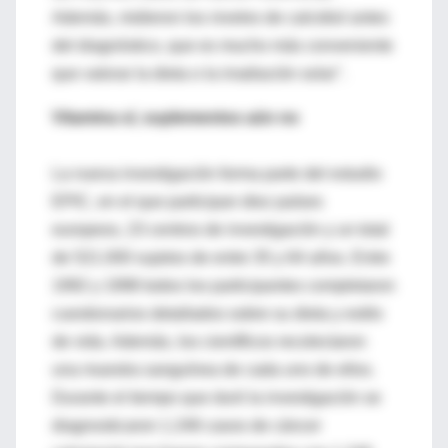
Además, midieron los niveles de calcidiol antes
del diagnóstico, que es mucho más conveniente
que valorar la dieta o la irradiación solar".
Vitamina sí, suplementos aún no
La nueva investigación forma parte del estudio
EPIC, en el que participan diez países
europeos, 23 centros de investigación y un total
de 521.000 sujetos de entre 35 y 64 años. Entre
1992 y 1998 todos los participantes completaron
cuestionarios detallados sobre su dieta y estilo
de vida. Además, los científicos recolectaron
una muestra sanguínea de cada uno de ellos.
Durante el tiempo que duró la investigación se
diagnosticaron 1.248 casos de cáncer