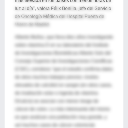
más elevada en los países con menos horas de
luz al día", valora Félix Bonilla, jefe del Servicio
de Oncología Médica del Hospital Puerta de
Hierro de Madrid.
Alberto Muñoz, que lleva diez años investigando
sobre vitamina D en su laboratorio del Instituto
de Investigaciones Biomédicas Alberto Sols del
Consejo Superior de Investigaciones Científicas
(CSIC), corrobora "que el estudio confirma datos
de otros muchos trabajos previos: niveles
elevados de calcidiol en sangre (en otros casos,
de irradiación solar o ingesta de vitamina
D/calcio) se asocian con menor riesgo de
cáncer de colon. Lo más interesante del mismo
es que analizan una población muy grande, y
así muchos casos de cáncer colorrectal.