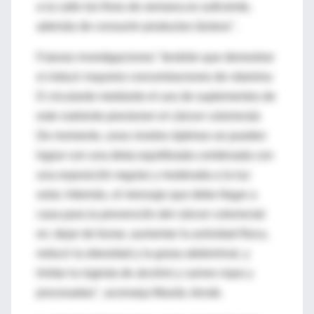
a la calle los fines de semana es suficiente,
además de consumir productos lácteos".
Futuras investigaciones "tendrán que demostrar
si inducir mayores concentraciones de vitamina
D circulante mediante el uso de suplementos de
este nutriente previenen el cáncer colorrectal.
De momento, unos niveles óptimos se pueden
lograr con una dieta equilibrada combinada con
una exposición regular y moderada a la luz
solar. Además, el mensaje que debe llegar a
casa para la prevención del cáncer colorrectal
es: dejar de fumar, aumentar la actividad física,
reducir la obesidad y la grasa abdominal, y
limitar la ingesta de alcohol y carnes rojas y
procesadas", aconseja Mazda Jenab.