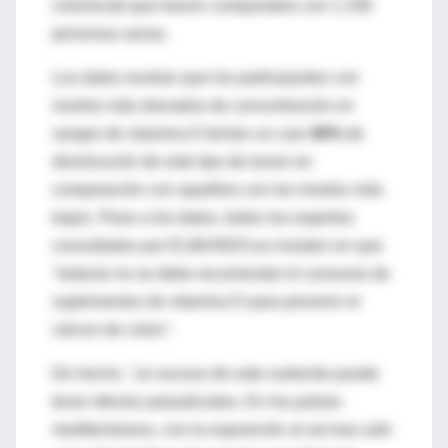
colorrectal que fueron comparados con 1.248
personas sanas.
Los datos revelan que los participantes con
niveles más elevados de concentración en
sangre de vitamina D tenían un casi
40%
de
disminución de este tipo de tumor en
comparación con aquéllos con los niveles más
bajos. Pese a los datos, todos los expertos
consultados por ELMUNDO.es insisten en que
"todavía no se debe recomendar el consumo de
suplementos de vitamina D para prevenir el
cáncer de colon".
De hecho, "un exceso de este nutriente puede
tener efectos perjudiciales. En los países
mediterráneos, con la exposición al sol tras salir