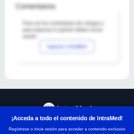
Comentarios
Para ver los comentarios de colegas o
para expresar tu opinión debes iniciar
sesión
Ingresar a IntraMed
¡Acceda a todo el contenido de IntraMed!
Centro de Ayuda
Regístrese o inicie sesión para acceder a contenido exclusivo