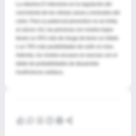
La vitamina D interviene en la regulación del
crecimiento de las células sanas y tumorales del
colon. Pero su potencial preventivo no se limita
al cáncer. Así, las personas con niveles bajos
tienen un 45% más de riesgo de tener un infarto
o un 78% más posibilidades de sufrir un ictus.
Además, los niveles escasos se asocian con el
doble de probabilidades de desarrollar
insuficiencia cardiaca.