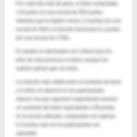
Por cada kilo más de peso, el dolor aumentaba
1,9 puntos en una escala de 500 puntos,
mientras que la rigidez crecía 1,4 puntos (en una
escala de 200) y la función disminuía 6,1 puntos
(en una escala de 1700).
El estudio no demuestra con certeza que los
kilos de más provocan el dolor, aunque los
autores opinan que así sería.
La relación más sólida entre el aumento de peso
y el dolor se observó en los participantes
obesos: los que siguieron engordando tuvieron
un aumento del dolor equivalente a 59 puntos
en la escala utilizada, comparado con apenas
6,4 puntos más en los participantes sin
obesidad.