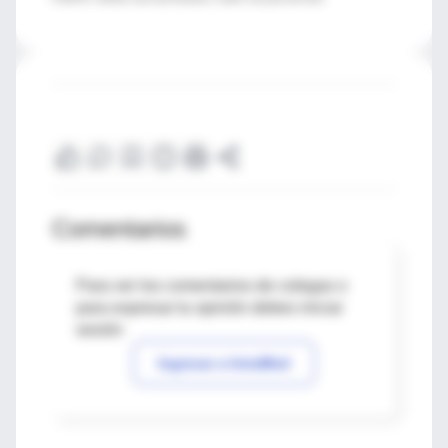
Comentarios
Para ver los comentarios de colegas o
para expresar tu opinión debes iniciar
sesión
Ingresar a IntraMed