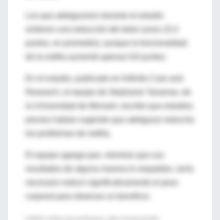
Los que adelgazaron durante el estudio
sintieron una reducción del dolor (unos 22,4
puntos, en promedio), aunque la funcionalidad
de la rodilla aumentó apenas 9,8 puntos.
En el estudio, publicado en Arthritis Care and
Research, el equipo de Stephanie Tanamas, de
la Universidad de Monash, escribe que estudios
previos habían sugerido que adelgazar reduciría
los problemas de rodilla.
El equipo agrega que, mientras que sus
resultados de alguna manera lo respaldan, sería
necesario reducir significativamente el peso
corporal para observar un beneficio.
FUENTE: Arthritis Care and Research, online 5 de junio del 2012.