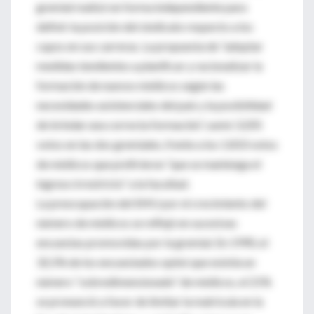
gremial realizó en forma independiente para
definir la posición del sindicato respecto a los
cupos en sus carreras. La propuesta de “adoptar
medidas tendientes a planificar y racionalizar la
formación de nuevos médicos según las
necesidades asistenciales del país y la posibilidad
de brindar una correcta formación”, sumó 3.205
votos en las dos gremiales, frente a los 1.810 votos
de médicos que prefirieron “que se mantenga el
ingreso irrestricto” a la facultad.
La preocupación del SMU por el crecimiento del
número de médicos se reflejó en sucesivas
encuestas promovidas por la gremial. En 1990, el
32,5% de los encuestados opinó que existía un
número “sobredimensionado” de médicos, el 21%
se pronunció a favor de limitar la matrícula en la