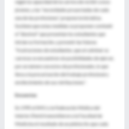
según la capacidad de la carrera de recibir a esos
jóvenes, y las “necesidades proyectadas de cada
una de las profesiones”, propone la iniciativa.
Sostiene que estas medidas se proponen combatir
el “desnivel” que presentan los estudiantes que
inician su formación, y prevenir las futuras
“frustraciones de estudiantes, que al culminar su
carreras se encuentren sin posibilidades de ejercer,
por un número excesivo de profesionales, lo que
lleva a la precarización del trabajo profesional y
envilecimiento de sus retribuciones”.
Encuestas
En 1995 el SMU y la Federación Médica del
Interior (Femi) transmitieron a la Facultad de
Medicina el resultado de un plebiscito que cada