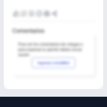
Comentarios
Para ver los comentarios de colegas o
para expresar tu opinión debes iniciar
sesión
Ingresar a IntraMed