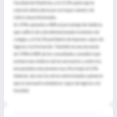
Facultad de Medicina, y el 11,5% opinó que la
solución debía darse por un mayor número de
retiros de profesionales.
En 1994, aumentó a 48% el porcentaje de médicos
que calificó de sobredimensionado el número de
colegas, y el 56,1% partidario de imponer cupos de
ingreso a la formación. También en una encuesta
de 1998 el 48% de los consultados consideró que
existen más médicos de los necesarios, y entre los
encuestados más jóvenes esa cifra trepó al 51%.
Además, dos tercios de los entrevistados opinaron
que es necesario establecer cupos de ingreso a la
facultad.