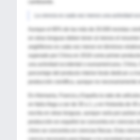
cambiando.
La ciencia es cada vez menos una actividad oc
Aunque el 80% de las más de 20.000 revistas cientí
en otras lenguas deben tener al menos el resumen e
anglófonos es cada vez menor en términos relativo
superado por China en 2018 como primer productor
una actividad occidental o euroamericana. China,
porcentaje del producto interior bruto dedican a in
producción científica, aunque no necesariamente 
En Alemania, Francia y España la ratio de artículos
en Italia llega a ser de 30 a 1, y en Holanda de 4
escrita en otras lenguas, aunque varía por países 
producción en español se concentra en ciencias de
chino se concentra en ciencias físicas. Esta cien
ciencia necesaria para llegar a la sociedad que la 