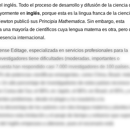
 inglés. Todo el proceso de desarrollo y difusión de la ciencia 
mayormente en
inglés
, porque esta es la lingua franca de la cienc
 Newton publicó sus
Principia Mathematica
. Sin embargo, esta
 una mayoría de científicos cuya lengua materna es otra, pero
resencia internacional.
nse Editage, especializada en servicios profesionales para la
investigadores tiene dificultades (moderadas, importantes o
encuesta han respondido casi 7.000 investigadores de 100 países
% de potencias científicas emergentes, como China, Brasil, Indi
. Un alto porcentaje de investigadores de estos países reconoc
: en Corea del Sur, el 88%; en Japón, el 86%; en Brasil, el 85%, y
ntes problemas, desde el plagio y la coautoría a la
la desventaja de los autores con otra lengua materna y plantea 
minimice esta limitación y el peaje de tiempo y esfuerzo que sup
del inglés empezara a alterarse, pues el escenario está