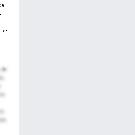
de
ia
 que
, de
a,
e
 en
la
one.