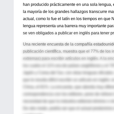
han producido prácticamente en una sola lengua, el
la mayoría de los grandes hallazgos transcurre 
actual, como lo fue el latín en los tiempos en que
lengua representa una barrera muy importante para
se ven obligados a publicar en inglés para tener p
Una reciente encuesta de la compañía estadounide
publicación científica, muestra que el 77% de los 
extremas) para escribir artículos en inglés. A la 
los cuales el 11% era de países anglófonos y el 70
Japón y Corea del Sur, con otras lenguas oficiales
que le resulta difícil escribir un artículo en inglés
China, el 81%. La encuesta, que aborda muy difere
correspondencia con los editores, pone de relieve 
necesidad de que la industria editorial elimine o 
De otro modo, podría ser que el actual predominio 