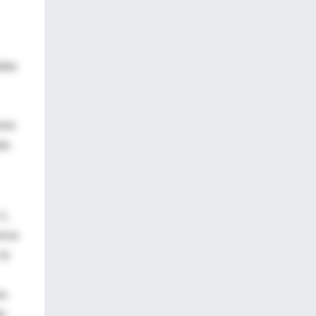
adas
enos
ás
1,
ncia
la
os
do