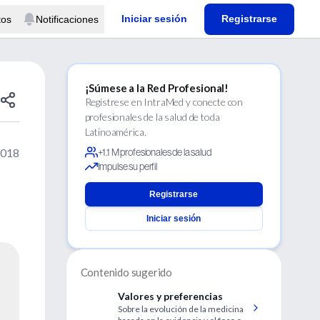
Iniciar sesión
Registrarse
tos
Notificaciones
¡Súmese a la Red Profesional!
Regístrese en IntraMed y conecte con
profesionales de la salud de toda
Latinoamérica.
2018
+1.1 M profesionales de la salud
Impulse su perfil
Registrarse
Iniciar sesión
Contenido sugerido
Valores y preferencias
Sobre la evolución de la medicina