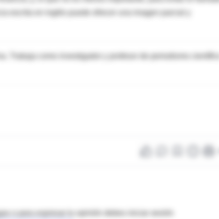
ncia escrita en inglés puede ofrecer una imagen parcial y
a. Trabaja como investigador y profesor de periodismo científic
as o para expresar tu opinión debes iniciar sesión