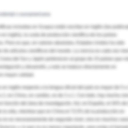
cidental o euroamericana
ficas incluidas en Scopus están escritas en inglés (las public
n inglés), la cuota de producción científica de los países
s. Pero es que, en valores absolutos, Estados Unidos ha sido
 de artículos científicos del mundo. La ciencia es cada vez m
 Corea del Sur y Japón pertenecen al grupo de 15 países que m
vestigación y desarrollo, y esto se traduce directamente en
en mayor calidad.
 en inglés respecto a la lengua oficial del país es mayor de 5 a 
0 a 1; en China, en cambio, es de 2 a 1. Con todo, hay mucha cie
en función del área de investigación. Así, en España, el 44% de 
 la vida, mientras que en China el 72,5% de la producción en
cia no es necesariamente de segundo nivel, sino en muchos cas
financia; y, lo que no es menos importante, para evitar el llama