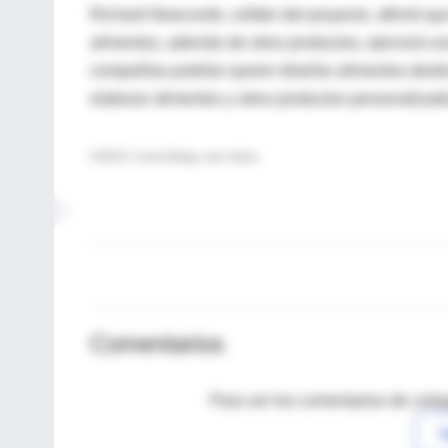
Richard Newcomb, colíder del proyecto, afirmó qu
alimentos, además de otros productos, ejercerá una
compañías podrían querer diseñar alimentos desti
elaborar alimentos y otros productos personalizad
FUENTE: Current Biology, news release
Comentarios
Para ver los comentarios de coleg
I