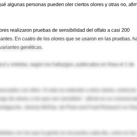
qué algunas personas pueden oler ciertos olores y otras no, afi
ores realizaron pruebas de sensibilidad del olfato a casi 200
pantes. En cuatro de los olores que se usaron en las pruebas, h
 variantes genéticas.
l y violetas, según los hallazgos, publicados en línea el 1 de
ociados con ellos. Si esto se extiende a otros olores, entonces
ngo de olores a los que son sensibles", afirmó en un comunica
 investigación, Jeremy McRae, de Plant and Food Research en N
bebidas con los que la gente se encuentra cada día, como en los