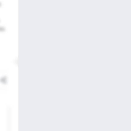
s
sa.