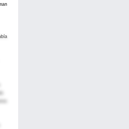
rman
abía
do
ueva