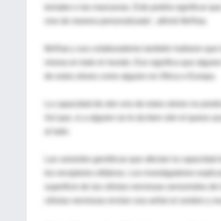
tomates o las manzanas. Esto podría significar qu
vive de manera personalizada", afirmó McRae.
McRae y sus colaboradores también hallaron que la
misma en todo el mundo. Eso significa que alguien
de estos olores como alguien en África o Europa.
La capacidad de oler uno de estos olores no predic
Así que, si a alguien se le da bien oler el queso 
al lado.
Las variantes genéticas que afectan la capacidad 
los receptores olfativos. Los investigadores explic
superficie de las células nerviosas sensoriales de 
células nerviosas envían una señal al cerebro y es