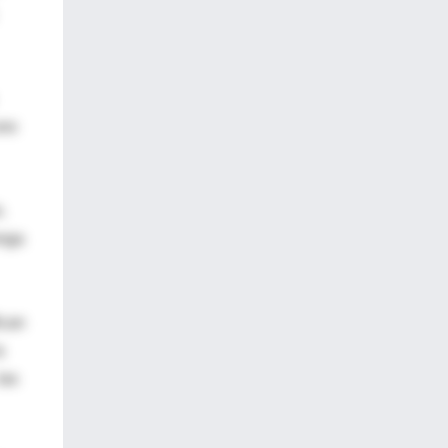
uno
.
enga
ican
a
las