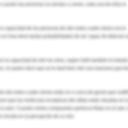
e cuando las personas se sientan a comer, cada una de ellas lo
 capacidad de las personas de oler estos cuatro olores era la
 en Asia tiene tantas probabilidades de ser capaz de detectar 
e la capacidad de oler los otros, según halló también el estudio
azul, no quiere decir que se le dará bien oler una manzana que t
de oler estos cuatro olores están en o cerca de genes que codif
aron que las moléculas receptoras del olfato están situadas en l
la nariz. Cuando ciertos compuestos químicos flotan en el aire, 
o resulta en la percepción de un olor.