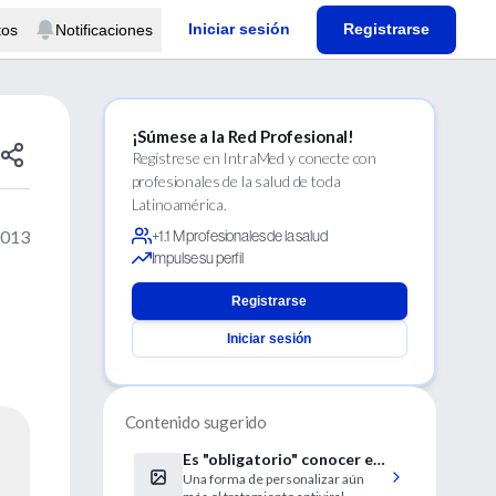
Iniciar sesión
Registrarse
tos
Notificaciones
¡Súmese a la Red Profesional!
Regístrese en IntraMed y conecte con
profesionales de la salud de toda
Latinoamérica.
2013
+1.1 M profesionales de la salud
Impulse su perfil
Registrarse
Iniciar sesión
Contenido sugerido
Es "obligatorio" conocer el
Una forma de personalizar aún
genotipo del VHB