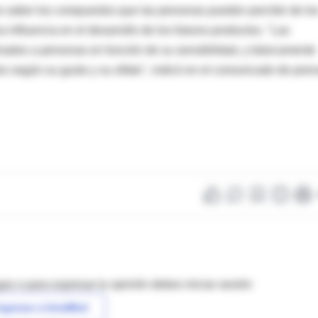
e saber los compuestos que las personas pueden percibir de lo
 influencia en el desarrollo de los futuros productos. "Las
nados a personas en función de su sensibilidad, y básicamente
os según su gusto y su olfato", indicó en el comunicado de pren
as o para expresar tu opinión debes iniciar sesión
ngresar a IntraMed