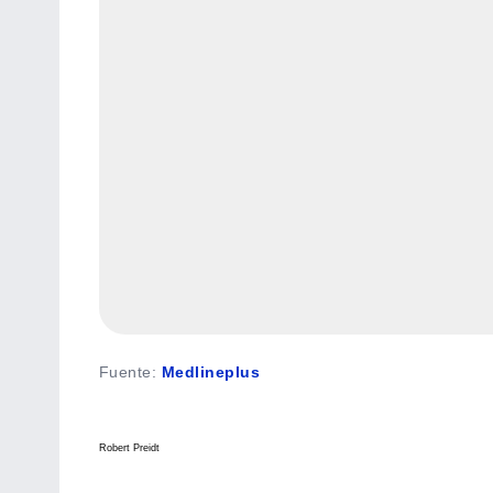
Fuente
:
Medlineplus
Robert Preidt