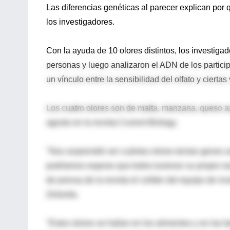
Las diferencias genéticas al parecer explican por 
los investigadores.
Con la ayuda de 10 olores distintos, los investigad
personas y luego analizaron el ADN de los partici
un vínculo entre la sensibilidad del olfato y ciertas
Los cuatro olores son de malta, manzana, queso azu
agosto en la revista Current Biology.
"Nos sorprendió ver cuántos olores tenían genes as
podríamos esperar que todos tuvieran su propio ra
de prensa de la revista el colíder del equipo de
Zelanda.
"Estos olores se hallan en los alimentos y en las 