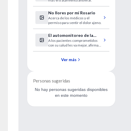
más el tratamiento antiviral.
No llores por mí Rosario
Acerca de los médicos y el
permiso para sentir el dolor ajeno.
El automonitoreo de la
A los pacientes comprometidos
presión arterial parece
con su salud les va mejor, afirma
mejorar los resultados
un experto.
Ver más
Personas sugeridas
No hay personas sugeridas disponibles
en este momento