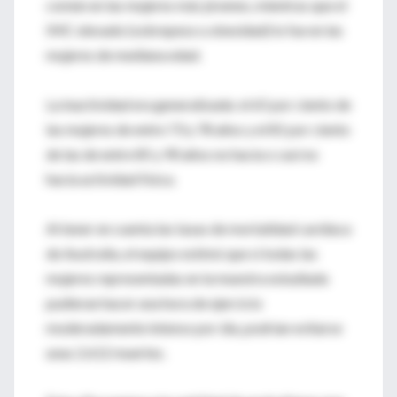
común en las mujeres más jóvenes, mientras que el
IMC elevado (sobrepeso u obesidad) lo fue en las
mujeres de mediana edad.
La inactividad era generalizada: el 65 por ciento de
las mujeres de entre 73 y 78 años y el 81 por ciento
de las de entre 85 y 90 años no hacía o casi no
hacía actividad física.
Al tener en cuenta las tasas de mortalidad cardíaca
de Australia, el equipo estimó que si todas las
mujeres representadas en la muestra estudiada
pudieran hacer una hora de ejercicio
moderadamente intenso por día, podrían evitarse
unas 2.612 muertes.