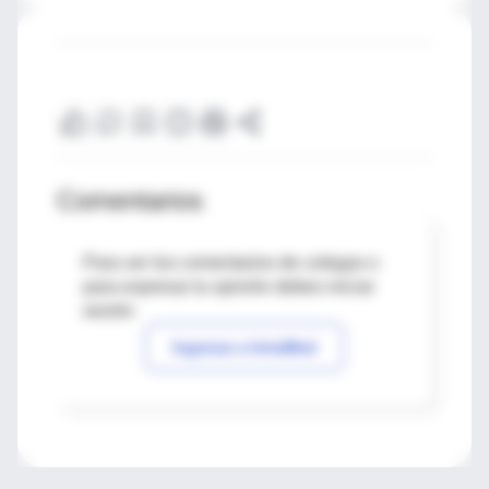
Comentarios
Para ver los comentarios de colegas o
para expresar tu opinión debes iniciar
sesión
Ingresar a IntraMed