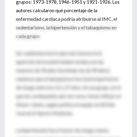
grupos: 1973-1978, 1946-1951 y 1921-1926. Los
autores calcularon qué porcentaje de la
enfermedad cardíaca podría atribuirse al IMC, el
sedentarismo, la hipertensión y el tabaquismo en
cada grupo.
Ser sedentaria fue lo que más favoreció la
aparición de la enfermedad cardíaca en las
mayores de 30 años (incluidas las de 90 años),
mientras que el tabaquismo fue el principal factor
de riesgo entre los 22 y 27 años. En ese grupo, en el
que las cardiopatías aún son raras, fumar influyó un
60 por ciento, según publica el equipo en British
Journal of Sports Medicine.
La hipertensión fue el factor de riesgo menos