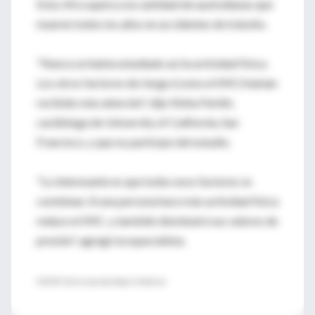
Esta cifra supera a la cantidad de australianas que
mueren todos los años en accidentes de tránsito.
"Nunca se había estudiado así la actividad física.
Los otros factores de riesgo (como el IMC) habían
recibido más atención", dijo Nisha Parikh,
cardióloga de University of California, San
Francisco, y que no participó del estudio.
"Lo interesante es que todos esos factores se
combinan. Si una persona hace más actividad física
reduce el IMC, y también disminuirá sus valores de
presión", agregó la especialista.
FUENTE: British Journal of Sports Medicine