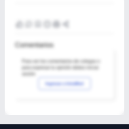
Comentarios
Para ver los comentarios de colegas o
para expresar tu opinión debes iniciar
sesión
Ingresar a IntraMed