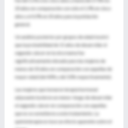
fue del 5,5% a los cinco años y hasta del 273% los
20 años en comparación con sólo el 1,9% en cinco
años y el 4,9% en 20 años para la población
general.
Un análisis posterior por grupos de edad mostró
que la probabilidad de 15 años de desarrollar el
segundo cáncer en la otra mama fue
significativamente elevado para las mujeres de
menos de 50 años en comparación con aquellas de
mayor edad (del 40% y del 10% respectivamente).
Las mujeres que tomaron terapia hormonal
adyuvante tuvieron un menor riesgo de desarrollar
el segundo cáncer en comparación con aquellas
que no se sometieron a este tratamiento. La
quimioterapia no tuvo un efecto aparente sobre el