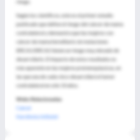
riesgo.
Según los científicos, este es el primer estudio
publicado que define el riesgo del cáncer de mama
contralateral y demuestra que las mujeres con
cáncer de mama hereditario sin mutaciones
BRCA1/BRCA2 tienen un riesgo muy elevado de
desarrollarlo. El impacto de estos resultados es
más aparente en las mujeres premenopáusicas, en
las que una de cada cinco desarrollará el tumor
contralateral en sólo 10 años.
Webs Relacionadas
Cancer
Karolinska Intitutet