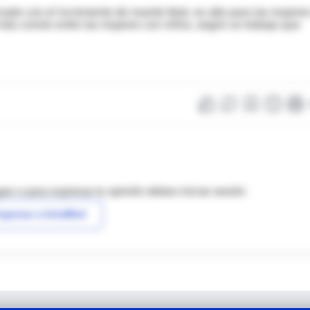
ciado con el incremento de muerte fetal, es alto para las mujere
s más común entre las mujeres con niños, según un trabajo que
as o para expresar tu opinión debes iniciar sesión
ngresar a IntraMed