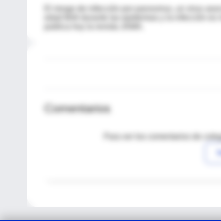
El riesgo de infección por parvovirus, un virus aso
edad fértil durante las epidemias y la infección e
publica hoy la revista JAMA.
Comentarios
Para ver los comentarios de coleg
I