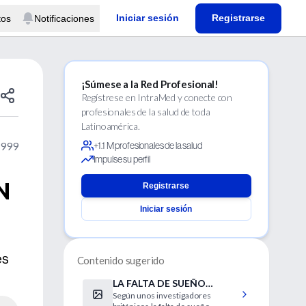
Iniciar sesión
Registrarse
tos
Notificaciones
¡Súmese a la Red Profesional!
Regístrese en IntraMed y conecte con
profesionales de la salud de toda
Latinoamérica.
1999
+1.1 M profesionales de la salud
Impulse su perfil
N
Registrarse
Iniciar sesión
es
Contenido sugerido
LA FALTA DE SUEÑO
Según unos investigadores
AFECTA LA INTELIGENCIA