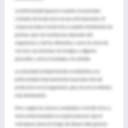
La enfermedad aparece cuando se acumulan
cristales de ácido úrico en las articulaciones. El
cuerpo produce ácido úrico cuando metaboliza las
purinas, que son sustancias naturales del
organismo y ciertos alimentos, como la carne de
vísceras, las anchoas, los hongos y algunos
pescados, como el arenque y la caballa.
La obesidad, la hipertensión, la diabetes y la
enfermedad renal aumentan la producción de
ácido úrico en el organismo, que a la vez lo elimina
más lentamente.
Pero, según los nuevos resultados, el ácido úrico y
otras enfermedades no explicarían por qué el
sobrepeso eleva el riesgo de desarrollar gota (a