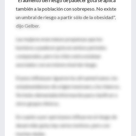
"El aumento del riesgo de padecer gota se aplica
también a la población con sobrepeso. No existe
un umbral de riesgo a partir sólo de la obesidad",
dijo Gelber.
Las mujeres eran menos propensas que los
hombres a padecer gota en ambos períodos
comparados, pero los kilos extra estaban
asociados con un mismo nivel de riesgo.
El peso influía por igual en los afroamericanos, los
estadounidenses de origen mexicano y los blancos.
No hubo demasiada información para clasificar a
otros grupos étnicos.
En cuanto a por qué el peso influye en el riesgo de
desarrollar gota, hay varios motivos, pero con
muchas dudas.