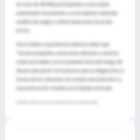
los más de 28.000 participantes se los había
examinado físicamente y se les habían realizado
análisis de sangre y determinaciones de ácido
úrico).
Para Gelber, la población debería saber que
"incluso pequeñas variaciones del peso corporal
están asociadas con un aumento leve del riesgo de
desarrollar gota", un trastorno que se diagnostica a
través de los síntomas, los niveles de ácido úrico y
la presencia de cristales en el líquido articular.
FUENTE: Arthritis Care & Research, online 6 de julio del 2012