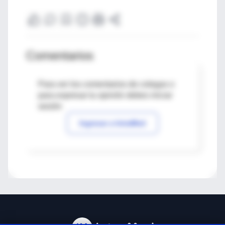
Comentarios
Para ver los comentarios de colegas o
para expresar tu opinión debes iniciar
sesión
Ingresar a IntraMed