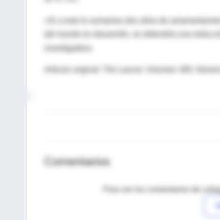
«Si a esto le sumamos dos años de amamantamiento
del mundo en desarrollo, se obtendría una reducció
investigadora.
Artículo original: The Lancet, Volumen 360, Númer
Comentarios
Para ver los comentarios de coleg
I