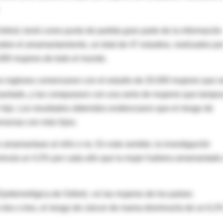
Oxford, tomó como punto de partida gran parte de la información
bre el amamantamiento, un total de 47 estudios, realizados po
.000 mujeres de todo el mundo.
ores ingleses comenzaron con el estudio de 20.000 mujeres que s
mantado, y las compararon con una serie de mujeres que tampo
hijo. Los resultados obtenidos evidenciaron que el riesgo de
ersonas con más hijos.
 amamantase al niño o no. En este sentido, la investigación
minuía un 4,3% por cada año que la mujer hubiera amamantado 
 Epidemológica de Oxford, «si las mujeres de los países
e dos o tres, el riesgo de cáncer de mama disminuiría de un 6,3