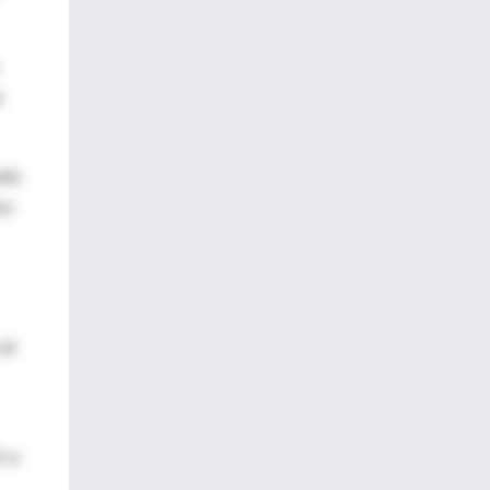
r
olo
co
al
% a