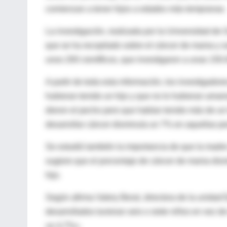
comienzan a tener hijos a edades más tempranas.
La investigación, realizada por la Universidad de 
que se ha recopilado sobre el cáncer de mama y so
unos 200 científicos, que investigaron a unas 150
A partir de toda esta información, los investigad
hubieran tenido un hijo y que no lo hubieran ama
dieron el pecho pero que habían tenido más de un 
desarrollar cáncer disminuía un 7% en aquellas p
Se estudió también la importancia de que la madre
sugiere que el porcentaje de cáncer de mama dis
hijo.
Según afirma Valery Beral, directora de la unidad
desarrollados tuvieran seis o siete niños en vez d
un 4,7%».