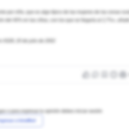
 por niño, que es algo típico de las mujeres de las zonas rur
n del 40% en las cifras, con los que se llegaría al 2,7%», añad
o 9328, 20 de julio de 2002
as o para expresar tu opinión debes iniciar sesión
ngresar a IntraMed