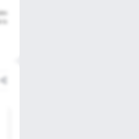
ales
e la