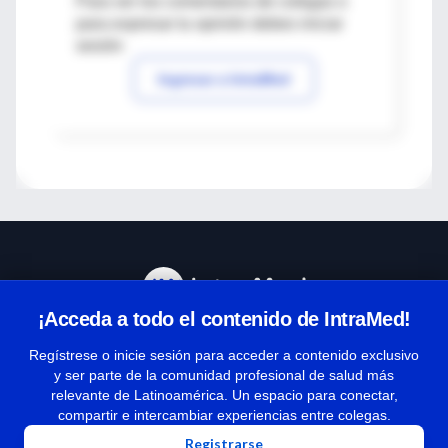
Para ver los comentarios de colegas o
para expresar tu opinión debes iniciar
sesión
Ingresar a IntraMed
¡Acceda a todo el contenido de IntraMed!
Centro de Ayuda
Regístrese o inicie sesión para acceder a contenido exclusivo
y ser parte de la comunidad profesional de salud más
relevante de Latinoamérica. Un espacio para conectar,
Términos y condiciones
compartir e intercambiar experiencias entre colegas.
| Políticas de privacidad
Registrarse
| Todos los derechos reservados | Copyright 1997-2026