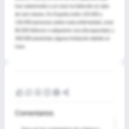
han sobrevivido a un ictus ha fallecido al cabo
de seis meses. En España entre 120.000 y
130.000 personas sufren esta enfermedad, unas
80.000 fallecen o adquieren una discapacidad, y
300.000 presentan alguna limitación debido al
ictus.
Comentarios