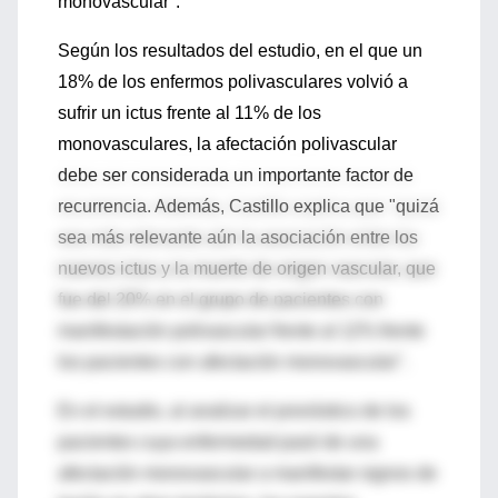
monovascular".
Según los resultados del estudio, en el que un
18% de los enfermos polivasculares volvió a
sufrir un ictus frente al 11% de los
monovasculares, la afectación polivascular
debe ser considerada un importante factor de
recurrencia. Además, Castillo explica que "quizá
sea más relevante aún la asociación entre los
nuevos ictus y la muerte de origen vascular, que
fue del 20% en el grupo de pacientes con
manifestación polivascular frente al 12% frente
los pacientes con afectación monovascular".
En el estudio, al analizar el pronóstico de los
pacientes cuya enfermedad pasó de una
afectación monovascular a manifestar signos de