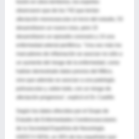
lesión en otros territorios, los expertos
observaron que de los 742 que tenían
afectación monovascular al inicio del estudio, 53
desarrollaron un nuevo ictus, pero 15
desarrollaron un episodio coronario y 14 una
enfermedad arterial periférica. "Una vez más los
marcadores de inflamación se asocian no sólo a
un aumento del riesgo de la enfermedad, como
habían demostrado datos previos del Mítico,
sino que además se asocian a una patología
polivascular y, sobre todo, con un riesgo de
afectación progresiva", explicó el Dr. Castillo
Según los datos ofrecidos por el Grupo de
Estudio de Enfermedades Cerebrovasculares
de la Sociedad Española de Neurología
(GEECV-SEN), un 26% de los españoles que