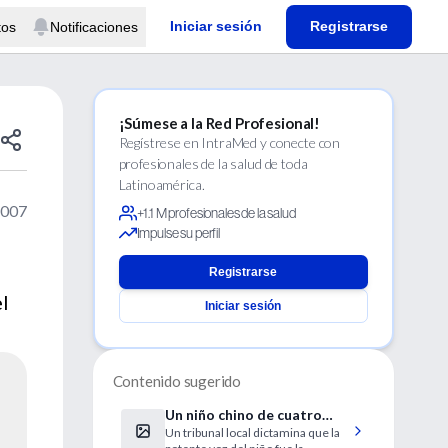
Iniciar sesión
Registrarse
tos
Notificaciones
¡Súmese a la Red Profesional!
Regístrese en IntraMed y conecte con
profesionales de la salud de toda
Latinoamérica.
2007
+1.1 M profesionales de la salud
Impulse su perfil
Registrarse
l
Iniciar sesión
Contenido sugerido
Un niño chino de cuatro
Un tribunal local dictamina que la
años mata a 443 pollos a