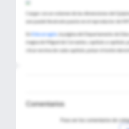
Cargar con un volumen de las dimensiones del Quijote
uno puede llevárselo puesto en el reproductor de MP3
En
Educaragón
, la página del Departamento de Edu
magna de Miguel de Cervantes, capítulo a capítulo, 
clicar encima de cada capítulo, pulsar el botón dere
Comentarios
Para ver los comentarios de coleg