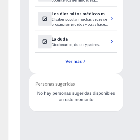
potente voz del niño fue la
gritos
causante de la misteriosa muerte
de las aves.
Los diez mitos médicos más
El saber popular muchas veces se
populares desterrados por
propaga sin pruebas y otras hace
los investigadores
grandes aportes a la salud general.
La duda
Diccionarios, dudas y padres.
Ver más
Personas sugeridas
No hay personas sugeridas disponibles
en este momento