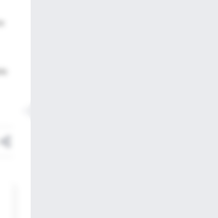
ra
rio