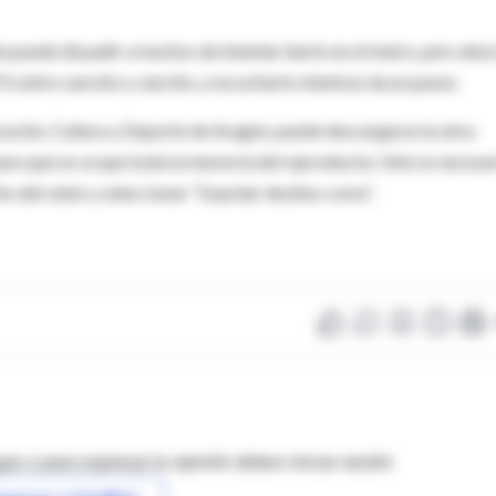
 puede disuadir a muchos de intentar leerlo en el metro, pero aho
, entre canción y canción, y escucharlo mientras da un paseo.
cación, Cultura y Deporte de Aragón, puede descargarse la obra
para que no ocupe toda la memoria del reproductor. Sólo es necesa
cho del ratón y seleccionar “Guardar destino como”.
as o para expresar tu opinión debes iniciar sesión