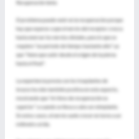
Recuperación lenta
El problema puede venir en la recuperación porque
hay que esperar a que el nervio del receptor crezca
hasta enervar los nervios distales, para lo que se
requiere "un periodo de tiempo bastante alto" ya
que "tiene que subir desde el origen de la pierna
hasta el final".
La experiencia previa con los trasplantes de
brazos ha sido también positiva en este aspecto,
mostrando que "el ritmo de recuperación es
superior" a cuando se lleva a cabo un reimplante.
En estos casos, el nervio suele crecer en torno a un
milímetro al día.