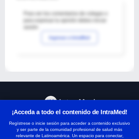
Para ver los comentarios de colegas o
para expresar tu opinión debes iniciar
sesión
Ingresar a IntraMed
¡Acceda a todo el contenido de IntraMed!
Centro de Ayuda
Regístrese o inicie sesión para acceder a contenido exclusivo
y ser parte de la comunidad profesional de salud más
relevante de Latinoamérica. Un espacio para conectar,