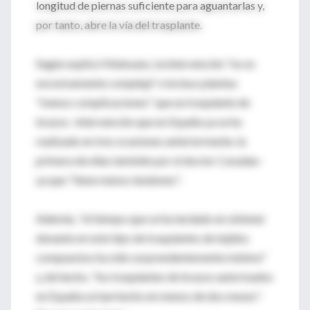
longitud de piernas suficiente para aguantarlas y,
por tanto, abre la vía del trasplante.
Según explicó Matesanz, la intervención "no es
excesivamente compleja" e incluso plantea
"menos complicaciones" que un trasplante de
brazos -intervención que en España ya se ha
realizado en tres ocasiones anteriormente, la
primera de ellas también por el doctor Cavadas-
ya que "tiene menos tendones".
Además, "el tiempo que se ha tardado en obtener
donante en este tipo de trasplantes de tejidos
compuestos ha sido sorprendentemente mínimo"
y, de hecho, "los trasplantes de brazos autorizados
en España se han hecho en menos de dos meses".