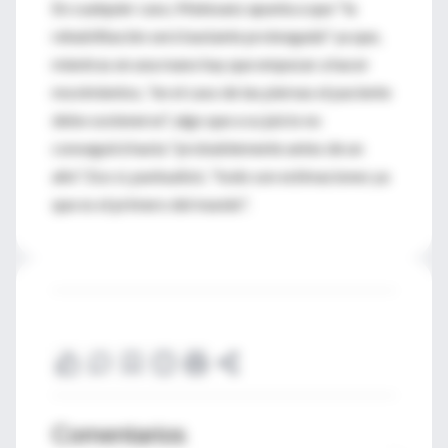
En cualquier caso, Matesanz apunta a que "la
rehabilitación será bastante prolongada" ya que,
mientras en una mano hay que empezar a hacer
movimientos, "en el caso de las piernas el paciente
debe sostenerse", algo que a su juicio no
conseguirá hasta "probablemente antes de un
año". Eso si, puntualizó, "todo son estimaciones ya
que es el primero del mundo".
Comentarios