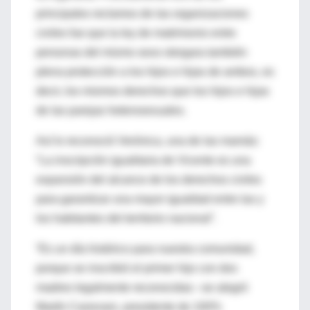
principales reclamos de las organizaciones
civiles fue que la ley de matrimonio entre
personas del mismo sexo otorgara también
plena protección a los hijos e hijas de ambos, es
decir, los mismos derechos que los hijos e hijas
de las parejas heterosexuales.
Así lo reconoció Verónica, una de las mamás:
“La inscripción igualitaria de Vicente es una
expansión del alcance de los derechos civiles
para garantizar una mayor igualdad entre las y
los habitantes del territorio nacional”.
“Es un día histórico para nuestra comunidad,
porque se inscribió el primer hijo con dos
madres legalmente reconocidas –se alegró
Martín Canevaro, presidente de 100%