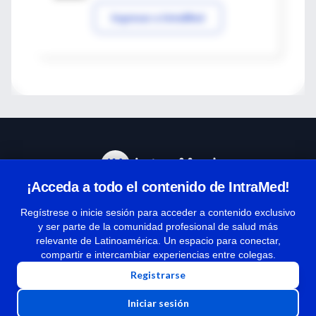
Ingresar a IntraMed
¡Acceda a todo el contenido de IntraMed!
Centro de Ayuda
Regístrese o inicie sesión para acceder a contenido exclusivo
y ser parte de la comunidad profesional de salud más
relevante de Latinoamérica. Un espacio para conectar,
Términos y condiciones
compartir e intercambiar experiencias entre colegas.
| Políticas de privacidad
Registrarse
| Todos los derechos reservados | Copyright 1997-2026
Iniciar sesión