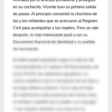
en su cochecito, Vicente tuvo su primera salida
de paseo. Al principio concentró la chochera de
las y los militantes que se acercaron al Registro
Civil para acompañar a las madres. Pero un rato
después, lo más interesante pasó a ser su
Documento Nacional de Identidad y su partida
de nacimiento.
El bebé quedó registrado según el artículo 36,
correspondiente al Capítulo VII/ Nacimientos, de
la ley 26.618, de matrimonio igualitario. La
norma establece que la inscripción de los hijos y
las hijas deberá contener, “en el caso de hijos
de matrimonios entre personas del mismo sexo,
el nombre y apellido de la madre y su cónyuge”.
Y sus mamás volvieron a su casa con su