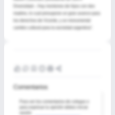
Diversidad–. Hay montones de hijos con dos
madres, lo cual presupone un gran avance para
los derechos de Vicente, y un monumental
cambio cultural para la sociedad argentina”.
Comentarios
Para ver los comentarios de colegas o
para expresar tu opinión debes iniciar
sesión