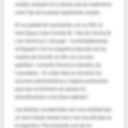
nombre anotado en la libreta roja de matrimonio
como hijo de la pareja legalmente casada.
En su partida de nacimiento y en su DNI, el
nene figura como Vicente M., “hijo de Cecilia M.
y de Verónica F, cónyuge”. “Lamentablemente,
el Registro Civil no respetó la decisión de las
madres de inscribir al niño con sus dos
apellidos –comentó Florencia Gemetro, de
Lesmadres–. En estos días se iniciarán las
acciones administrativas y legales pertinentes
para que se terminen de ajustar los
procedimientos a las leyes vigentes”.
Las familias comaternales son una realidad que
se viene dando desde hace casi una década en
la Argentina. Precisamente uno de los