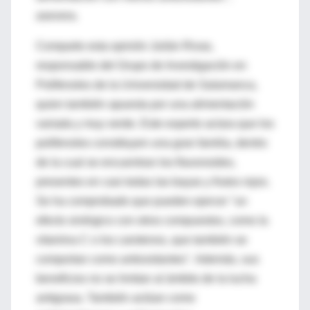
asevera.
Comparte esta opinión Julián Rivas,
responsable del Grupo de Investigación en
Polifenoles de la Universidad de Salamanca,
quien también apuesta por una alimentación
variada y muy verde. Este experto aclara que los
polifenoles constituyen una gran familia, dentro
de la cual se encuentran los flavonoides,
presentes en casi todas las bayas y frutos rojos.
Se ha comprobado que pueden ejercer "un
efecto sinérgico con otros compuestos, como la
vitamina C o los carotenos, que también se
comportan como antioxidantes". Además, sus
beneficios no se limitan al ámbito de la lucha
antigrasa. También actúan como