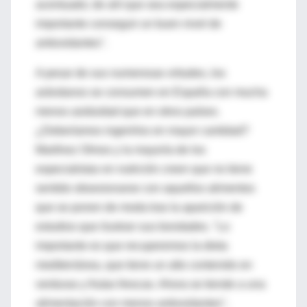
acentuado; de ahí que sea especialmente
importante conseguir un buen nivel de
antioxidantes".
A pesar de sus numerosas virtudes, los
arándanos se consumen en España con mucha
menos asiduidad que en otros países.
¿Deberíamos ingerirlos en mayor cantidad?
Martínez Olmos y la mayoría de los
especialistas en nutrición creen que no tiene
sentido obsesionarse con aquellos alimentos
que se ponen de moda tras la aparición de
estudios que ilustran sus bondades. "Lo
importante es que recuperemos la dieta
mediterránea, que tiene un alto contenido en
verduras y frutas frescas. Ahora se tiende a una
alimentación con menos antioxidantes",