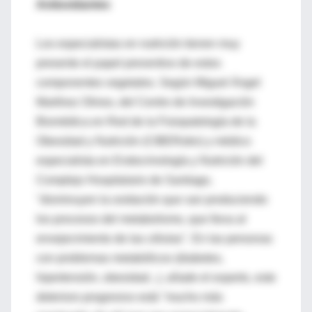
Antioxidantes
Los especialistas en nutrición tienen muy
presente el papel preventivo de estos
componentes vegetales. Según Miguel Ángel
Martínez Olmos, del Centro de Investigación
Biomédica en Red de la Fisiopatología de la
Obesidad y Nutrición (CIBERobn) y médico
especialista en Endocrinología y Nutrición del
Complejo Hospitalario de Santiago,
"disminuyen la oxidación que van produciendo
los procesos del metabolismo, que lleva al
envejecimiento de las células". En las personas
con problemas metabólicos (diabetes,
hipertensión, obesidad...), añade el experto, este
deterioro progresivo está "mucho más