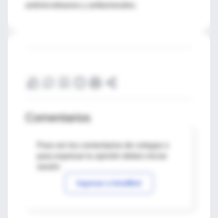
antimicrobianos y antitumorales.
Comentarios
Para ver los comentarios de colegas o
para expresar tu opinión debes iniciar
sesión
Ingresar a IntraMed