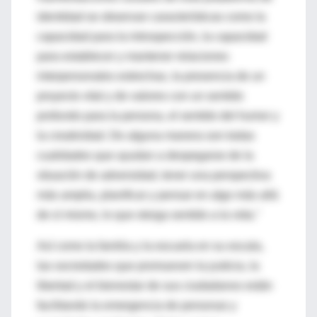
identidad se observan características como la
capacidad para la introspección, la capacidad
para establecer y mantener relaciones
interpersonales estrechas, la presencia de un
proyecto vital y de valores con un sentido
profundo para la persona, el sentido del humor y
la creatividad. De alguna manera son todas
cualidades que ayudan a despegarse de la
situación de adversidad, tener una perspectiva
más amplia, planificar y pensar en algo más allá
de sí mismo, lo que otorga sentido a la vida."
Así como la familia y la escuela en su escala,
las sociedades que promueven la justicia, la
libertad y el bienestar de sus ciudadanos están
facilitando la emergencia de personas y