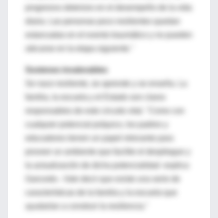
progresivo deterioro en el desempeño de la vida
diaria. Las personas poco resilientes quedan
estancadas en el evento traumático y no pueden
ubicarse en la etapa siguiente."
Sostenes invalorables
Se nace resiliente, se aprende y se enseña. La
familia, la escuela y el Estado son claros
responsables de este circuito vital. "Como con
cualquier potencial psíquico, los padres y
educadores tienen un papel relevante para
proveer un ambiente que facilite el despliegue y
la actualización de dicha potencialidad -explica
Gancedo-. Vale decir que existe una serie de
características de la familia y la escuela que
ayudarían a construir la resiliencia."