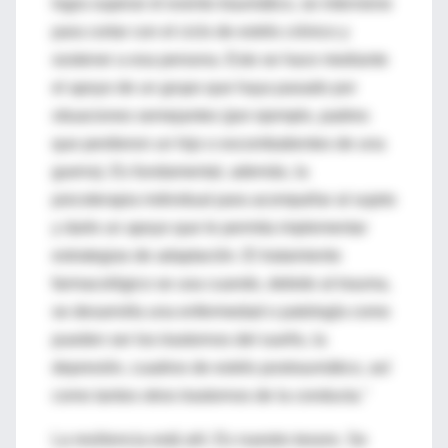
logra superar el evento traumático, se interviene
para cortar con el ciclo de estrés crónico y
sostener a esa persona. Esto se hace mediante
el apoyo de un grupo que haya pasado por
situaciones semejantes (por ejemplo, padres
que perdieron un hijo o excombatientes de una
guerra). Es fundamental, además, la
psicoterapia individual para acompañar al sujeto
y darle un apoyo que le permita implementar
estrategias de adaptación. El tratamiento
farmacológico se usa cuando, debido al trauma,
se desarrolla una enfermedad o patología como
pueden ser los trastornos del sueño, la
depresión, cuadros de estrés postraumático, así
como tantos otros trastornos de la conducta."
La resiliencia está ahí. Es nuestro tesoro. Se