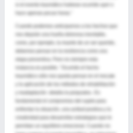
si el evento traumático hubiese ocurrido ayer o
hace apenas pocas horas."
Cuando podemos anticiparnos a los hechos que
nos dejarán una huella dolorosa inevitable,
como, por ejemplo, la muerte de un ser querido,
debemos pensar en la resiliencia como una
etapa preventiva. Pero no siempre esta
instancia es posible. "Ocurrido el hecho
traumático sólo nos queda pensar en el rescate
y la aplicación de los métodos de rehabilitación
y readaptación -detalla la psiquiatra-. Es
fundamental el compromiso del sujeto para
enfrentar la situación, una actitud positiva y la
creatividad para desarrollar estrategias que le
permitan un equilibrio emocional. Cuando no