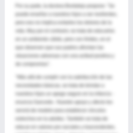
Por su parte, la doctora Bordalejo propone: "Se
puede enseñar a nuestros hijos a ser resilientes,
pero eso no implica evitarles los dolores de la
vida. Muy por el contrario; se trata de educarlos
en un ambiente cálido, pero con límites, en el
que observen que sus padres afrontan las
situaciones adversas con una actitud positiva y
de compromiso".
"Más allá de cumplir con la satisfacción de las
necesidades básicas, se trata de brindar a
nuestros hijos un apego seguro en la infancia -
enuncia Gancedo-. Nuestro apoyo y afecto les
servirá de modelo para establecer vínculos
estrechos en la adultez. También se trata de
educar en valores pro sociales y trascendentes,