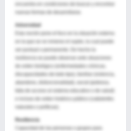
encuentra en condiciones de buscar y encontrar
nuevas formas de desarrollarse.
Adversidad
Esta noción pone el foco en la situación externa
en la que se ve inmerso el sujeto, la cual puede
ser puntual o permanente. De hecho la
resiliencia se puede observar ante situaciones
de orden biológico (enfermedades crónicas,
discapacidades de todo tipo), familiar (violencia,
abandono, disfuncionalidad), social (pobreza,
falta de acceso al sistema educativo o de salud)
e incluso de orden histórico público (catástrofes
naturales o políticas).
Resiliencia
Capacidad de las personas o grupos para