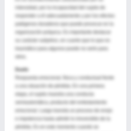
intensidad, por la incapacidad del sujeto de
responder a él adecuadamente y por los efectos
patógenos duraderos que puede provocar en la
organización psíquica. Es importante destacar
su carácter subjetivo, en cuanto que lo que es
traumático para algunos puede no serlo para
otros.
Duelo
Respuesta emocional, física y conductual frente
a una situación de pérdida. En una primera
etapa, el sujeto muestra una conducta
semiautomática, producto del embotamiento
emocional. Luego transita un proceso de enojo
e impotencia hasta admitir lo irreversible de la
pérdida. Es en este momento cuando se