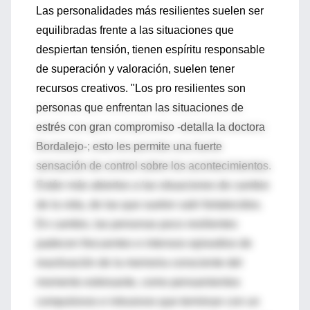
Las personalidades más resilientes suelen ser
equilibradas frente a las situaciones que
despiertan tensión, tienen espíritu responsable
de superación y valoración, suelen tener
recursos creativos. "Los pro resilientes son
personas que enfrentan las situaciones de
estrés con gran compromiso -detalla la doctora
Bordalejo-; esto les permite una fuerte
sensación de control sobre los acontecimientos.
Están más abiertos a las situaciones de cambio
de la vida, de las que suelen salir fortalecidos.
En cambio, las personas poco resilientes
padecen frecuentes e intensos episodios de
reactivación de la memoria consciente del
momento estresante, como pensamientos
compulsivos e intrusivos que terminan con un