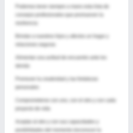
Podemos tener siempre a mano esta lista de
consejos profesionales que promueven la
resiliencia:
Brindar a nuestros hijos y afectos un hogar y
relaciones seguras
Alimentar una actitud de encuentro ante los
demás
Promover la creatividad y las fortalezas
personales
Comprometerse con uno, con el otro y con cada
proyecto de vida
Aceptar al otro y con sus capacidades y
posibilidades del momento (reconocer la