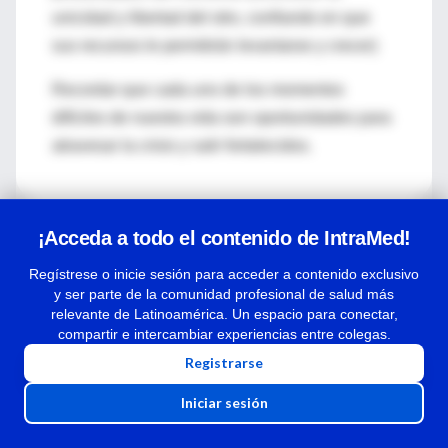
unicidad y libertad del otro, confiando en que
sus recursos le permitirán levantarse y crecer)
Recordar que cada uno de los momentos
difíciles de nuestra vida son oportunidades para
atravesar la crisis y salir fortalecidos.
¡Acceda a todo el contenido de IntraMed!
Regístrese o inicie sesión para acceder a contenido exclusivo
y ser parte de la comunidad profesional de salud más
relevante de Latinoamérica. Un espacio para conectar,
compartir e intercambiar experiencias entre colegas.
Registrarse
Comentarios
Iniciar sesión
Para ver los comentarios de colegas o