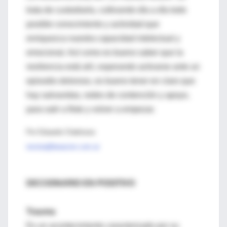
trata de custodiarla, cultivando día a día todo
posible conocimiento y actividad que
enriquezca nuestra capacidad intelectual y
emocional. Así como es bueno saber que la
resiliencia está ahí, esperando activarse ante un
episodio doloroso, es bueno tener en claro que
hay salvavidas, redes de contención y apoyo,
para salir a flote y volver a empezar.
Por Eduardo Chaktoura
revista@lanacion.com.ar
DICCIONARIO EN POSITIVO
Trauma
Es un acontecimiento caracterizado por su