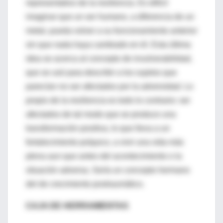
representativo de la resiliencia. Es difícil
imaginar que un ser humano, a diferencia de un
metal, pueda volver a su funcionamiento anterior
sin que nada haya cambiado en él. Esta última
idea se acerca al concepto de invulnerabilidad,
que se usó para describir a los sujetos que
parecían no ser afectados por la adversidad. Lo
propio de la resiliencia es todo lo contrario: ser
afectados de tal modo que se produce una
transformación positiva, lo que lleva a un
fortalecimiento psíquico, a vivir una vida más
plena aun que antes del acontecimiento o la
situación adversa. Sería un concepto hermano
del de crecimiento postraumático.
CAJA DE HERRAMIENTAS