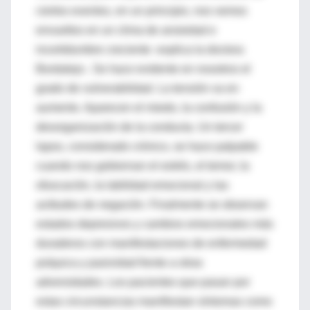
ciertos eventos, en un principio, nos vemos
envueltos en un clima de ansiedad e
incertidumbre creciente -explica la doctora
Bordalejo-. Se hace evidente en nosotros el
grado de vulnerabilidad. La tensión va en
aumento. Aparecen el miedo, la confusión y la
desorganización de la conducta. Un tercer
lapso, considerado crónico, se hace palpable
cuando nos gobiernan el estrés, el temor, la
ofuscación, la labilidad emocional y las
actitudes de negación. Finalmente se observan
estados depresivos y cambios emocionales más
duraderos con manifestaciones de enfermedad
psíquica y pasividad frente a otras
adversidades. Los pacientes que pasan por
estas circunstancias manifiestan síntomas como