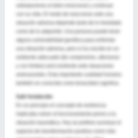
sobreponerse al dolor emocional y continuar
con su vida. El modo de reaccionar ante una
situación adversa depende tanto de lo heredado
como de lo adquirido. Una persona puede tener
alguna vulnerabilidad genética para enfrentar
una situación adversa, pero si ha crecido en un
ambiente adecuado (de compromiso, afectuoso
y con límites) será resiliente ante situaciones
amenazantes. Esta importante cualidad humana
también es conocida como tenacidad cognitiva.
Salir fortalecido
En un principio el concepto de resiliencia
implicaba volver al funcionamiento previo a la
situación traumática. Hoy se prefiere acentuar el
aspecto de transformación positiva como más