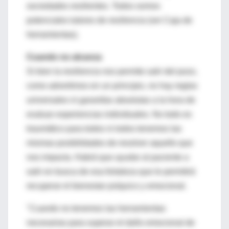
sociedades resilientes. Todos somos
potenciales tutores de resiliencia (ver Caja de
herramientas).
Cuando no alcanza
Si bien la resiliencia nos permite salir del pozo,
como advertimos en un principio, no hay reglas
universales ni garantías absolutas a la hora de
evaluar experiencias individuales. No todo es
traumático para todos ni todos tenemos las
mismas posibilidades de resolver aquello que
nos impacta. Habrá que ayudar al paciente a
salir en busca de esa fortaleza que le permitirá
recuperar el bienestar psíquico y emocional.
"Cuando no tenemos las herramientas
necesarias para superar el daño emocional de