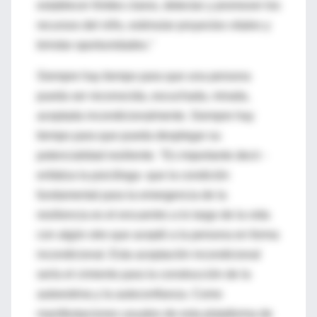
establecer límites claros, detectar y promover los
recursos del niño, estimular proyectos vitales y
brindar oportunidades."
Siempre hay tiempo para que una persona
pueda ser reconocida, escuchada, mirada,
aceptada incondicionalmente. Siempre hay
tiempo para que pueda desplegar su
potencialidad resiliente. "Es importante decir -
enfatiza la psicóloga- que la condición
fundamental para la emergencia de la
resiliencia es el encuentro a lo largo de la vida
con algún otro que aceptó a la persona en forma
incondicional. Esta aceptación incondicional
sería el cimiento para la construcción de la
autoestima y la autoconfianza. Como
manifestaciones usuales de esta plataforma de