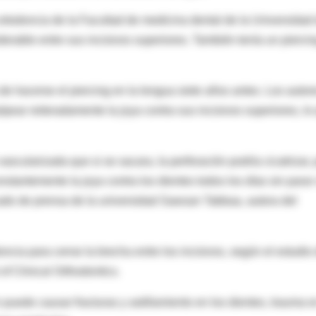
 ortodoncia de la Facultad de medicina dental de la Universidad
erable entre sus incisivos superiores. También tenía un pierci
de hacerse el piercing en la lengua siete años antes. Los autor
lpear reiteradamente la joya contra sus incisivos superiores, lo
ascularizada que si se sacara, la perforación podría cicatrizar, 
tantemente la joya contra los dientes todos los días sin parar
ado de prensa de la universidad Sawsan Tabbaa, autora del
ncia para cerrar la brecha entre los incisivos, según el estudio
of Clinical Orthodontics.
puede causar fracturas y astillamiento en los dientes, trauma e