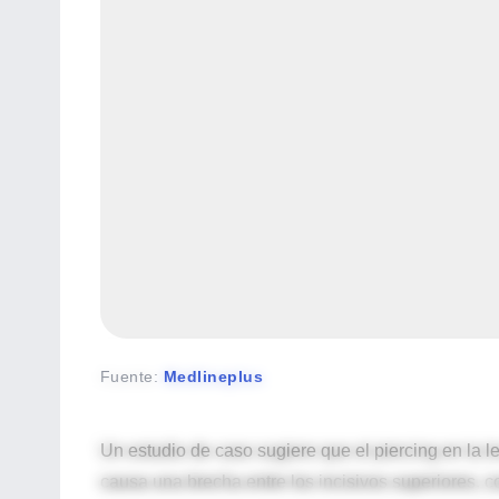
Fuente
:
Medlineplus
Un estudio de caso sugiere que el piercing en la l
causa una brecha entre los incisivos superiores, c