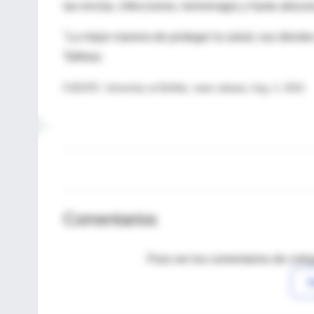
las encías, infecciones, hemorragia y hasta absce
"La mejor manera de proteger la salud, sus dientes
Tabbaa.
FUENTE: University at Buffalo, news release, Aug. 2, 2010.
Comentarios
Para ver los comentarios de coleg
I