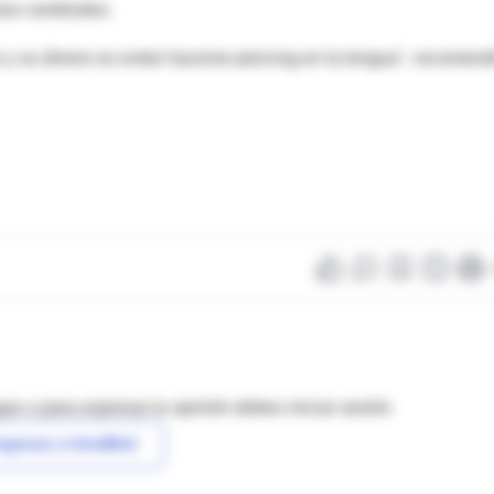
sos cerebrales.
 y su dinero es evitar hacerse piercing en la lengua", recomen
as o para expresar tu opinión debes iniciar sesión
ngresar a IntraMed