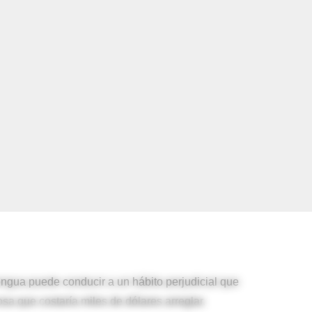
engua puede conducir a un hábito perjudicial que
osa que costaría miles de dólares arreglar.