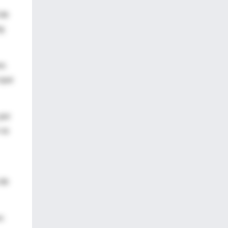
 de
ng
es
 que
por
 va
 de
n