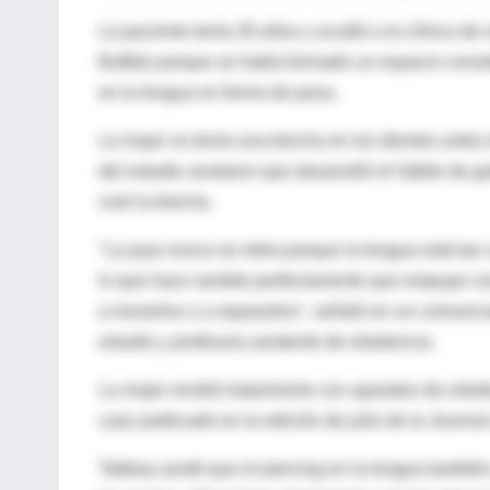
La paciente tenía 26 años y acudió a la clínica de
Buffalo porque se había formado un espacio consid
en la lengua en forma de pesa.
La mujer no tenía una brecha en los dientes antes 
del estudio anotaron que desarrolló el hábito de go
creó la brecha.
"La joya nunca se retira porque la lengua está tan v
lo que hace sentido perfectamente que empujar cons
a moverlos o a separarlos", señaló en un comunic
estudio y profesora asistente de ortodoncia.
La mujer recibió tratamiento con aparatos de ortodo
caso publicado en la edición de julio de la Journal 
Tabbaa anotó que el piercing en la lengua también 