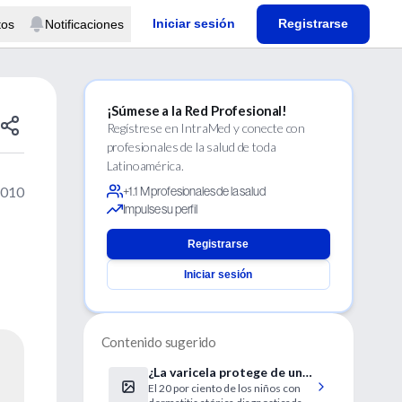
Iniciar sesión
Registrarse
tos
Notificaciones
¡Súmese a la Red Profesional!
Regístrese en IntraMed y conecte con
profesionales de la salud de toda
Latinoamérica.
2010
+1.1 M profesionales de la salud
Impulse su perfil
Registrarse
Iniciar sesión
Contenido sugerido
¿La varicela protege de una
El 20 por ciento de los niños con
enfermedad de la piel?