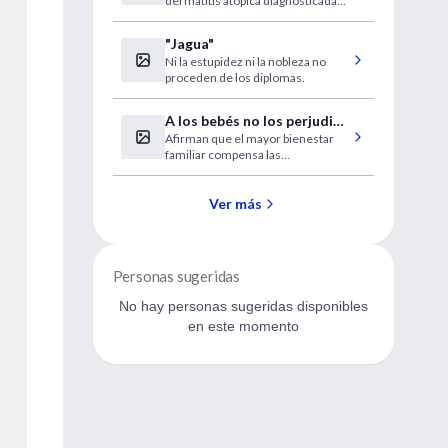
dermatitis atópica diagnosticada
había tenido varicela previamente,
a diferencia del 28 por ciento del
"Jagua"
grupo sin la dermatitis.
Ni la estupidez ni la nobleza no
proceden de los diplomas.
A los bebés no los perjudica
Afirman que el mayor bienestar
que su mamá vuelva al
familiar compensa las
trabajo
desventajas.
Ver más
Personas sugeridas
No hay personas sugeridas disponibles
en este momento