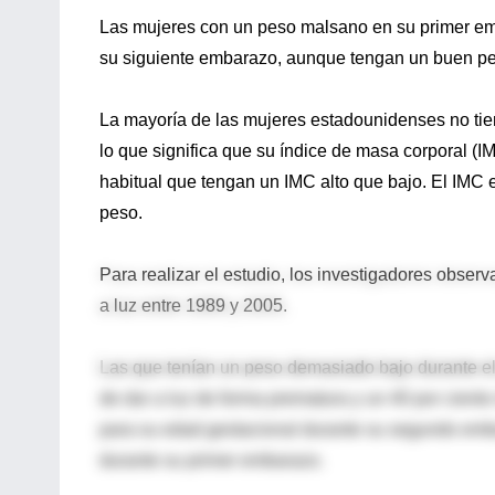
Las mujeres con un peso malsano en su primer emb
su siguiente embarazo, aunque tengan un buen pes
La mayoría de las mujeres estadounidenses no ti
lo que significa que su índice de masa corporal (IM
habitual que tengan un IMC alto que bajo. El IMC e
peso.
Para realizar el estudio, los investigadores obse
a luz entre 1989 y 2005.
Las que tenían un peso demasiado bajo durante el
de dar a luz de forma prematura y un 40 por cien
para su edad gestacional durante su segundo emb
durante su primer embarazo.