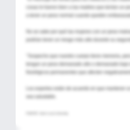
cosas le fueron bien a las madres que tenían un p
a tener un peso normal cuando queden embarazad
No se sabe por qué las mujeres con un peso malsa
podrían tener un riesgo más alto durante su segu
"Sospecho que nuestro cuerpo tiene memoria, pero
tengan un peso demasiado alto o demasiado bajo 
fisiológicos permanentes que afecten negativame
Los expertos están de acuerdo en que mantener u
sea saludable.
FUENTE: Saint Louis University