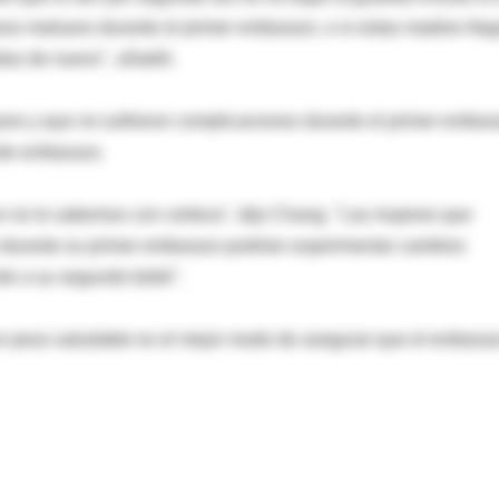
eso malsano durante el primer embarazo, o si estas madres lle
as de nuevo", añadió.
no y que no sufrieron complicaciones durante el primer embar
ndo embarazo.
 no lo sabemos con certeza", dijo Chang. "Las mujeres que
durante su primer embarazo podrían experimentar cambios
nte a su segundo bebé".
n peso saludable es el mejor modo de asegurar que el embara