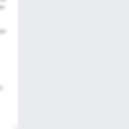
gan
azo
zo