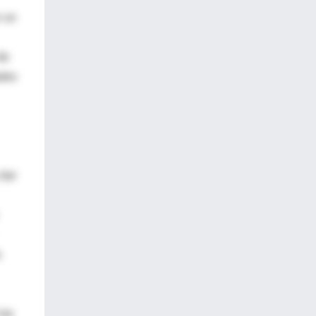
r un
de
ades
dar
a
las