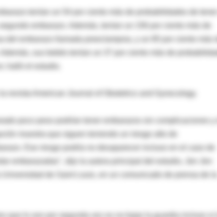
barazo tenían un 54 por ciento más de probabilidades de tene
 segundo embarazo. Además, tenían un 156 por ciento más de
sa del embarazo llamada preeclampsia, y un 85 por ciento más 
. Además, sus bebés tenían un 37 por ciento más de probabilid
, halló el estudio.
 la revista American Journal of Obstetrics and Gynecology.
do poco peso podrían tener embarazos sin complicaciones y 
gación muestra que siguen teniendo un riesgo alto de
razo. Ese riesgo podría no desaparecer incluso en el caso de
 embarazadas", dijo la autora principal del estudio, Jen Jen
 Universidad de Saint Louis, en un comunicado de prensa de l
s que lo son por segunda vez es no bajar la guardia incluso si 