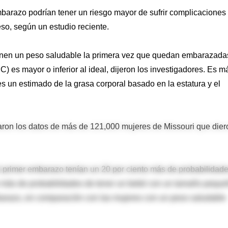
arazo podrían tener un riesgo mayor de sufrir complicaciones
o, según un estudio reciente.
enen un peso saludable la primera vez que quedan embarazada
C) es mayor o inferior al ideal, dijeron los investigadores. Es m
s un estimado de la grasa corporal basado en la estatura y el
rvaron los datos de más de 121,000 mujeres de Missouri que dier
 primer embarazo tenían un 20 por ciento más de probabilidad
to más de probabilidades de tener un bebé con un tamaño pequ
arazo, en comparación con las mujeres con un peso saludable