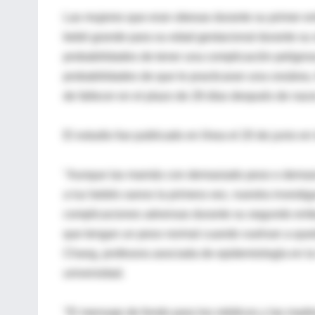
Las mujeres que eran obesas durante su primer em
bebé grande para su edad gestacional durante su
probabilidades de tener una complicación peligro
probabilidades de que le practicaran una cesárea
de fallecer en el plazo de 28 días después de nacer
El estudio fue publicado en línea el 20 de junio en
"Aunque las mamás con demasiado peso o demasia
a luz bebés sanos la primera vez, nuestra investi
complicaciones adversas durante su segundo emba
que tengan un peso normal cuando vuelvan a quedar
Chang, profesora asociada de epidemiología en la
universidad.
"El mensaje de fondo para los médicos y las madre