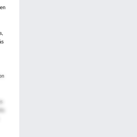
 en
s,
ás
on
es
eño