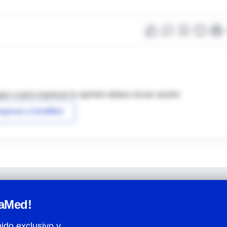
as o para expresar tu opinión debes iniciar sesión
ngresar a IntraMed
raMed!
ido exclusivo y