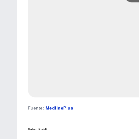
Fuente
:
MedlinePlus
Robert Preidt