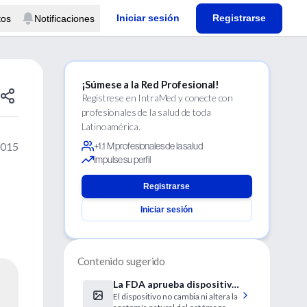
Iniciar sesión
Registrarse
tos
Notificaciones
¡Súmese a la Red Profesional!
Regístrese en IntraMed y conecte con
profesionales de la salud de toda
Latinoamérica.
2015
+1.1 M profesionales de la salud
Impulse su perfil
Registrarse
Iniciar sesión
Contenido sugerido
La FDA aprueba dispositivo
El dispositivo no cambia ni altera la
de balón gástrico temporal