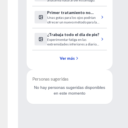
anatomía natural del estómago.
para tratar la obesidad
Primer tratamiento no
Unas gotas para los ojos podrían
quirúrgico para las
ofrecer un nuevo método para la
cataratas
investigación.
¿Trabaja todo el día de pie?
Experimentar fatiga en las
extremidades inferiores a diario
podría tener consecuencias a
largo plazo.
Ver más
Personas sugeridas
No hay personas sugeridas disponibles
en este momento