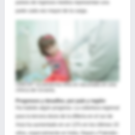
países de ingresos medios representan una
parte cada vez mayor de la carga.
UNICEF Ucrania
Una niña es vacunada en una
clínica de Ucrania.
Progresos y desafíos, por país y región
Ha habido algún progreso. La cobertura regional
para la tercera dosis de la difteria en el sur de
Asia ha aumentado en un 12% en los últimos 10
años, especialmente en India, Nepal y Pakistán.