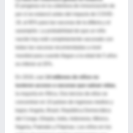
El progreso en la cobertura de inmunización de
por sí se estancó antes del impacto de COVID-
19, al 85% para las vacunas de la difteria y el
sarampión. La probabilidad de que un niño
nacido hoy esté completamente vacunado con
todas las vacunas recomendadas a nivel
mundial para cuando llegue a la edad de 5 años
es inferior al 20%.
En 2019, casi
14 millones de niños no
tuvieron acceso a vacunas que salvan vidas
,
la mayoría en África. Dos tercios de ellos se
concentran en 10 países de ingresos medios y
bajos: Angola, Brasil, República Democrática
del Congo, Etiopía, India, Indonesia, México,
Nigeria, Pakistán y Filipinas. Los niños en los