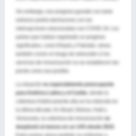
Sin embargo, ese progreso ganado con tanto
esfuerzo podría deshacerse con las
interrupciones relacionadas con COVID-19. Los
países que habían registrado un progreso
significativo, como Etiopía y Pakistán, ahora
también corren el riesgo de retroceder si los
servicios de inmunización no se restablecen tan
pronto como sea posible.
La situación
es especialmente preocupante
para América Latina y el Caribe
, donde la
cobertura históricamente alta se ha reducido en
la última década. En Brasil, Bolivia, Haití y
Venezuela, la cobertura de inmunización
se
desplomó al menos en un 14% desde 2010
.
Estos países ahora también se enfrentan a