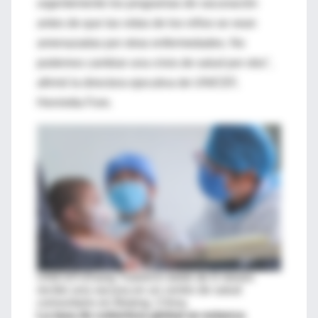
urgentemente los programas de vacunación
antes de que las vidas de los niños se vean
amenazadas por otras enfermedades. No
podemos cambiar una crisis de salud por otra",
afirmó la directora ejecutiva de UNICEF,
Henrietta Fore.
UNICEF/Zhang Yuwei
Un bebé de 6 meses
recibe una vacuna en un centro de salud
comunitario en Beijing, China.
La tasa de cobertura global se estanca