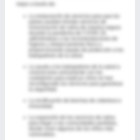
mejor a través de:
La restauración de servicios para que los
países puedan brindar servicios de
inmunización de rutina de manera segura
durante la pandemia de COVID-19,
adhiriéndose a las recomendaciones de
higiene y distanciamiento físico y
proporcionando equipo de protección a los
trabajadores de la salud.
La ayuda a los trabajadores de la salud a
comunicarse activamente con los
cuidadores para explicar cómo se han
reconfigurado los servicios para garantizar
la seguridad.
La rectificación de brechas de cobertura e
inmunidad.
La expansión de los servicios de rutina
para llegar a las comunidades perdidas,
donde viven algunos de los niños más
vulnerables.