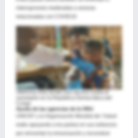
interrupciones moderadas a severas
relacionadas con COVID19.
OMS
Una niña recibe una vacuna contra el
sarampión en la República Democrática del
Congo
Ayuda de las agencias de la ONU
UNICEF y la Organización Mundial de l Salud
están apoyando a los países en sus esfuerzos
por reinventar la inmunización y reconstruir