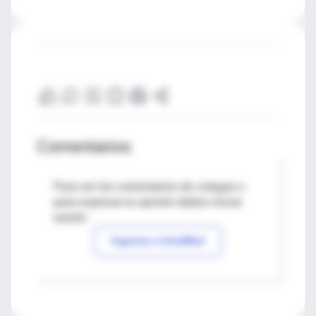
Comentarios
Para ver los comentarios de colegas o
para expresar tu opinión debes iniciar
sesión
Ingresar a IntraMed