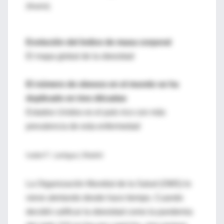
(Madrid).
Evolución del índice de masa corporal
El mapa global de la obesidad
El número de obesos en el mundo se ha
duplicado en tres décadas
Estados Unidos es el país rico con más
prevalencia de esta enfermedad
Isabel F. Lantigua | Madrid
La Organización Mundial de la Salud (OMS) lo
viene alertando desde hace tiempo. Cuando
decidió calificar la obesidad como la pandemia