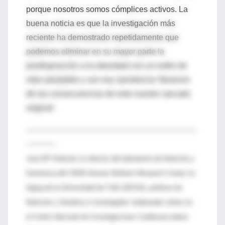
porque nosotros somos cómplices activos. La
buena noticia es que la investigación más
reciente ha demostrado repetidamente que
podemos eliminar en su mayor parte la
predisposición a la obesidad con un estilo de
vida saludable y con esa 'penitencia' librarnos
de las consecuencias de este nuestro 'pecado
original'.
--------------------------------------------------------------------
------------
Jose Mª Ordovás es director del laboratorio de Nutrición y
Genómica del USDA-Human Nutrition Research Center on
Aging de la Universidad de Tufts (EEUU), profesor de
Nutrición y Genética e investigador colaborador sénior en
el Centro Nacional de Investigaciones Cardiovasculares