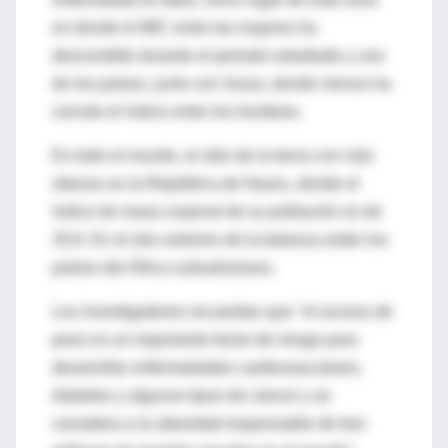
en donde el IMC entre las mujeres ha
descendido durante el periodo estudiado y uno
de los países, junto con Suiza, donde menos ha
crecido el índice entre los hombres.
En todo el mundo, el sitio de la tierra con más
obesos es la República de Nauru, donde el
índice de masa corporal de su población es de
33,9. En el otro extremo de la balanza están los
países del África subsahariana.
Los investigadores recuerdan que "el exceso de
peso es un importante factor de riesgo para
desarrollar enfermedades cardiovasculares,
diabetes y algunos tipos de cáncer y se
considera a la obesidad responsable de tres