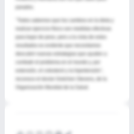
parados.
"Todos sabemos que los cambios en la dieta y
realizar ejercicio físico son medidas efectivas
para bajar de peso, pero a la vista de estos
resultados es evidente que necesitamos
descubrir nuevas estrategias que ayuden a
combatir el problema en el mundo y, por
extensión, el colesterol y la hipertensión",
reconoce el doctor Gretchen Stevens, de la
Organización Mundial de la Salud.