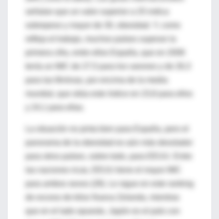
señalan que un valor superior a 25 indica
sobrepeso y mayor de 30, obesidad. Y, como
refleja el trabajo, muchos países superan la
primera cifra, entre ellos España, que en 2008
tenía un IMC de 27,5 para los varones y de 26,3
para las féminas, por encima de la media
mundial, que sitúa este índice en 23,8 para ellos
y 24,1 para ellas.
La situación no pinta bien para España, pero el
panorama de la obesidad es aún más desolador
para otros países, sobre todo, para EEUU. Entre
las naciones ricas, EEUU tiene el mayor IMC
para ambos sexos (28). Le sigue en este ranking
de exceso de kilos Nueva Zelanda, mientras
que en el lado opuesto, Japón es el país con