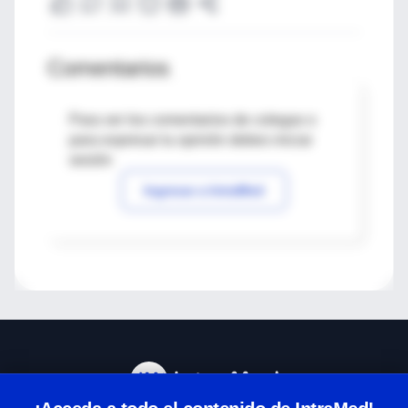
Comentarios
Para ver los comentarios de colegas o
para expresar tu opinión debes iniciar
sesión
Ingresar a IntraMed