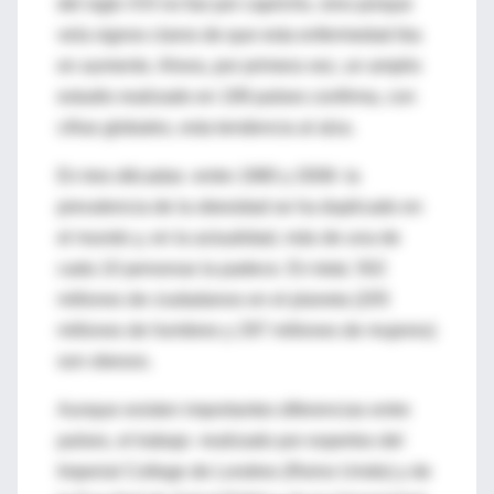
del siglo XXI no fue por capricho, sino porque
veía signos claros de que esta enfermedad iba
en aumento. Ahora, por primera vez, un amplio
estudio realizado en 199 países confirma, con
cifras globales, esta tendencia al alza.
En tres décadas -entre 1980 y 2008- la
prevalencia de la obesidad se ha duplicado en
el mundo y, en la actualidad, más de una de
cada 10 personas la padece. En total, 502
millones de ciudadanos en el planeta (205
millones de hombres y 297 millones de mujeres)
son obesos.
Aunque existen importantes diferencias entre
países, el trabajo -realizado por expertos del
Imperial College de Londres (Reino Unido) y de