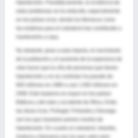
hipertensión. Paradójicamente, la incidencia de
estos problemas se ha reducido, especialmente
en los países ricos, donde los fármacos como
las estatinas para el colesterol han contribuido a
mantenerlos a raya.
No obstante, pese a esta mejoría, el crecimiento
de la población y el aumento de la esperanza de
vida hacen que la cifra de personas que tienen
hipertensión y no se controlan ha pasado de
600 millones en 1980 a casi 1.000 millones en
2008. Este trastorno es mayor en los países
Bálticos y del este y occidente de África. Entre
las áreas ricas, Portugal, Finlandia y Noruega
son los que muestran peores niveles de
hipertensión. En cuanto al colesterol, Islandia,
Andorra y Alemania son los que salen peor