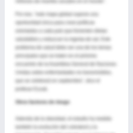
millones de muertes anuales en el mundo".
Por eso, "este mapa global supone una
oportunidad única para crear políticas
orientadas a cada país que fomenten dietas
saludables y reduzcan la ingesta de sal. Este
problema de salud debe ser una de los temas
principales que se traten en el próximo
encuentro de la Asamblea General de Naciones
Unidas sobre enfermedades no transmisibles,
que se celebrará en septiembre", dice el
profesor Ezzati.
Otros factores de riesgo
Además de la obesidad, el estudio ha medido
también la evolución del colesterol y la