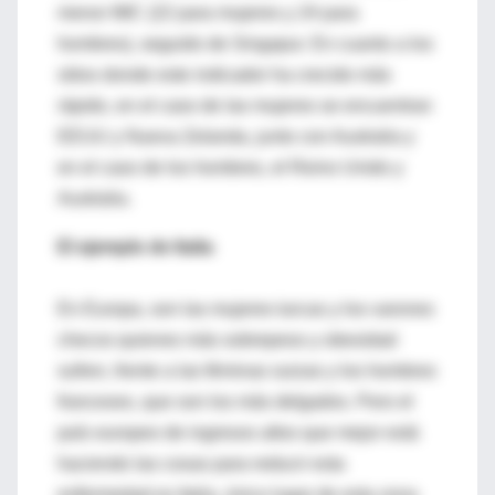
menor IMC (22 para mujeres y 24 para
hombres), seguido de Singapur. En cuanto a los
sitios donde este indicador ha crecido más
rápido, en el caso de las mujeres se encuentran
EEUU y Nueva Zelanda, junto con Australia y
en el caso de los hombres, el Reino Unido y
Australia.
El ejemplo de Italia
En Europa, son las mujeres turcas y los varones
checos quienes más sobrepeso y obesidad
sufren, frente a las féminas suizas y los hombres
franceses, que son los más delgados. Pero el
país europeo de ingresos altos que mejor está
haciendo las cosas para reducir esta
enfermedad es Italia, único lugar de esta zona