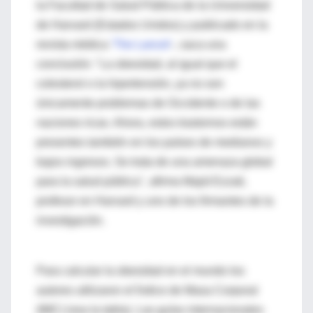
la Facultad de Salud Pública de la Universidad
de Harvard (Estados Unidos) y publicado en la
revista médica
'The Lancet'
-, saca una
conclusión: "La obesidad, al igual que el
colesterol o la hipertensión, ya no son
únicamente problemas de Occidente o de las
naciones ricas. Ahora, estos trastornos están
presentes también en los países de medianos y
bajos ingresos. Se trata de una amenaza global
para la salud pública", afirma Majid Ezzati,
profesor en Harvard y uno de los firmantes de la
investigación.
Para calcular la obesidad en el mundo los
autores utilizaron el Índice de Masa Corporal
(IMC) (vea la tabla). Las guías internacionales