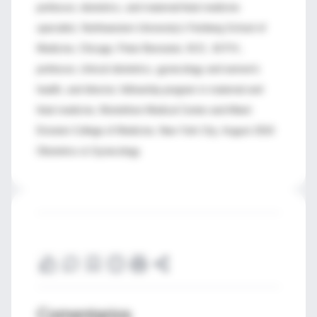
professor, obstetrics, and maternal-fetal medicine
specialist, Northwestern University's Feinberg School of
Medicine, Chicago; Peter Bernstein, M.D., M.P.H.,
professor, clinical obstetrics, gynecology and women's
health, and director, fellowship program in maternal and
fetal medicine, Montefiore Medical Center and Albert
Einstein College of Medicine, New York City; August 2010
Obstetrics & Gynecology
Comentarios