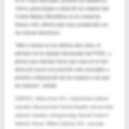
El Dr. Peter Bernstein, profesor de obstetricia
clínica, ginecología y salud de las mujeres del
Centro Médico Montefiore en la ciudad de
Nueva York, afirmó estar muy complacido con
las nuevas directrices.
"Más o menos en los últimos diez años, el
péndulo se ha alejado demasiado del PVDC, y
pienso que intentan hacer que vaya en la otra
dirección hacia una posición más razonable, y
ponerlo a disposición de las mujeres a las que
les interese", señaló.
FUENTES: Jeffrey Ecker, M.D., maternal-fetal medicine
specialist, Massachusetts General Hospital, and associate
professor, obstetrics and gynecology, Harvard School of
Medicine, Boston; William Grobman, M.D., associate