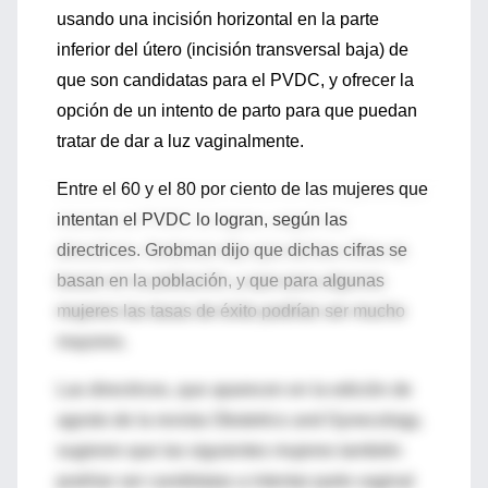
usando una incisión horizontal en la parte
inferior del útero (incisión transversal baja) de
que son candidatas para el PVDC, y ofrecer la
opción de un intento de parto para que puedan
tratar de dar a luz vaginalmente.
Entre el 60 y el 80 por ciento de las mujeres que
intentan el PVDC lo logran, según las
directrices. Grobman dijo que dichas cifras se
basan en la población, y que para algunas
mujeres las tasas de éxito podrían ser mucho
mayores.
Las directrices, que aparecen en la edición de
agosto de la revista Obstetrics and Gynecology,
sugieren que las siguientes mujeres también
podrían ser candidatas a intentar parto vaginal