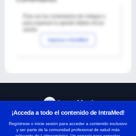
Para ver los comentarios de colegas o
para expresar tu opinión debes iniciar
sesión
Ingresar a IntraMed
¡Acceda a todo el contenido de IntraMed!
Centro de Ayuda
Regístrese o inicie sesión para acceder a contenido exclusivo
y ser parte de la comunidad profesional de salud más
relevante de Latinoamérica. Un espacio para conectar,