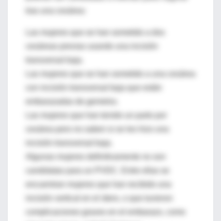
tras una cesárea:
Las mujeres que se han sometido a dos
cesáreas previas usando una incisión
transversal baja.
Las mujeres que se han sometido a una cesárea
con incisión transversal baja que están
embarazadas de gemelos.
Las mujeres que han tenido un parto por
cesárea pero no saben si se les hizo una
incisión transversal baja.
Algunas mujeres definitivamente no son
candidatas para un PVDC. Entre ellas se
encuentran mujeres que han recibido una
incisión vertical en el útero, o que tuvieron
complicaciones graves en el embarazo, como