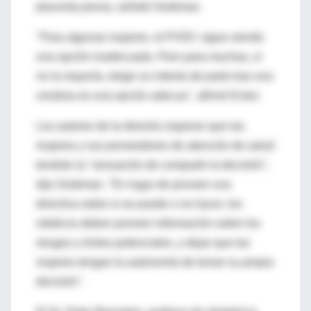
placenta previa, señaló Grobman.
"Para algunas mujeres, el PVDC sigue siendo
una opción inadecuada. Pero para muchas, si
no la mayoría, elegir un intento de parto tras una
cesárea es una opción adecua", afirmó Ecker.
Los autores de la directriz esperan que las
mujeres y sus proveedores de atención de salud
tendrán la "sensación de compartir la decisión",
dijo Grobman. "En lugar de proveer una
directiva sobre si se puede o no hacer, los
médicos deben proveer información sobre los
riesgos y éxitos potenciales, y dejar que las
mujeres tengan la autonomía de tomar su propia
decisión".