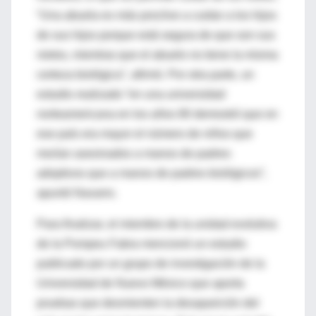
“Una abuela es más proclive a cuidar a los hijos
de sus hijos porque está segura de que son sus
nietos, mientras que el abuelo no tiene la misma
certeza biológica”, afirmó. Por otra parte, un
estudio realizado “en una universidad
norteamericana en los años 80 demostró que en
ese país era mayor el número de niños que
morían asesinados a manos de padres
adoptivos que a manos de padres biológicos”,
apuntó Navarro.
Para finalizar, el miembro de la unidad evolutiva
de la Pompeu Fabra mencionó un estudio
publicado por un grupo de investigación de la
Universidad de Nuevo México que aporta
pruebas que desmienten la desaparición del