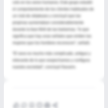
celo en los seres humanos. Este grupo estudió
el comportamiento de los clientes habituales de
un club de striptease y concluyó que las
propinas aumentaban considerablemente
durante la fase fértil de las bailarinas, “lo que
significa que hay unas señales que emiten las
mujeres que los hombres reconocen”, señaló.
“El sexo es mucho más complicado, antiguo y
relevante de lo que sospechamos y configura
nuestra sociedad”, concluyó Navarro.