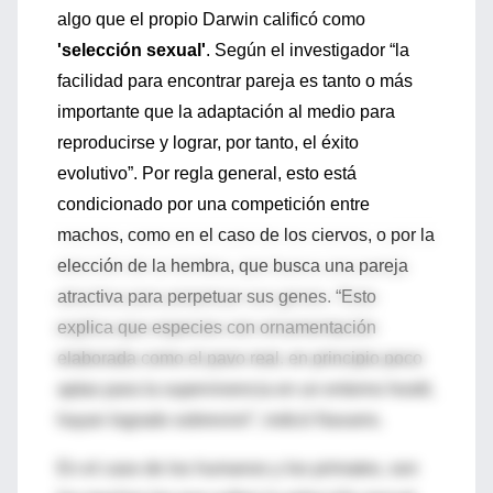
algo que el propio Darwin calificó como
'selección sexual'
. Según el investigador “la
facilidad para encontrar pareja es tanto o más
importante que la adaptación al medio para
reproducirse y lograr, por tanto, el éxito
evolutivo”. Por regla general, esto está
condicionado por una competición entre
machos, como en el caso de los ciervos, o por la
elección de la hembra, que busca una pareja
atractiva para perpetuar sus genes. “Esto
explica que especies con ornamentación
elaborada como el pavo real, en principio poco
aptas para la supervivencia en un entorno hostil,
hayan logrado sobrevivir”, indicó Navarro.
En el caso de los humanos y los primates, son