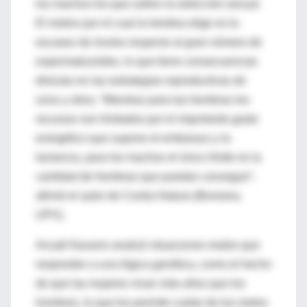
los machos los que sufren la selección sexual.
El motivo por el cual la hembra elige es la
escasez de óvulos respecto al gran número de
espermatozoides, lo que tiene consecuencias
directas en las estrategias reproductivas de
unos y otros. “Mientras para las hembras los
recursos son limitados por el importante gasto
energético que supone el embarazo y la
lactancia, para los machos el único límite es la
cantidad de hembras que puedan conseguir”,
afirmó el autor de Contra Natura (Bromera,
UPV).
Arcadi Navarro analizó situaciones reales que
responden a una lógica genética, como el hecho
de que las mujeres vivan más años que los
hombres, lo que les permite cuidar de los nietos.