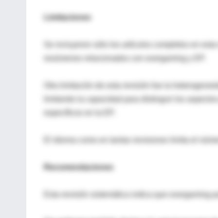
Limitaciones
Se incluyeron sólo los artículos completos en esta 
resúmenes relacionados con exergaming y EP.
Otra limitación de esta revisión fue la heterogene
limitando la capacidad para distinguir los aspectos
específicos en la EP.
El idioma como en tantas revisiones limita el núme
Recomendaciones
Esta revisión sistemática indica que exergaming p