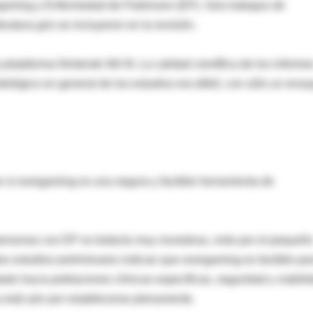
rgaming y Enfermedad de Parkinson (EP). Seis trabajos de
eratura gris se incluyeron en la revisión.
plataforma Nintendo Wii fit. La calidad científica de los informe
ológico en general de los estudios era débil, con sólo un ensa
ar si exergaming es una segura y factible herramienta de
ersonas con EP es todavía muy novedosa, visto por el pequeñ
os estudios preliminares indican que exergaming es factible pa
o hacia poblaciones clínicas específicas, seguridad y viabili
a está aún por establecerse plenamente.