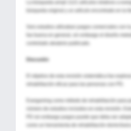
La búsqueda arrojó 1121 artículos relativos a exe
búsqueda original y un artículo encontrado en la lit
Seis estudios utilizaban juegos comerciales con la 
fue buena en general, sin embargo el diseño metod
controlado aleatorio publicado.
Discusión
El objetivo de esta revisión sistemática fue explor
rehabilitación eficaz para las personas con PD.
Exergaming como método de rehabilitación para p
número de estudios incluidos en esta revisión. Est
PD sin embargo juegos puede que deba ser adaptad
como un herramienta de rehabilitación domiciliari