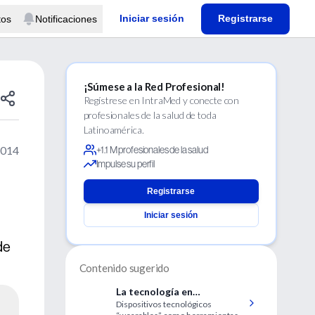
Iniciar sesión
Registrarse
tos
Notificaciones
¡Súmese a la Red Profesional!
Regístrese en IntraMed y conecte con
profesionales de la salud de toda
Latinoamérica.
2014
+1.1 M profesionales de la salud
Impulse su perfil
Registrarse
Iniciar sesión
de
Contenido sugerido
La tecnología en
Dispositivos tecnológicos
indumentarias en el