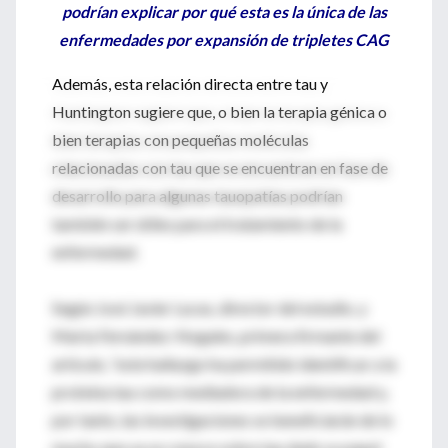
podrían explicar por qué esta es la única de las
enfermedades por expansión de tripletes CAG
Además, esta relación directa entre tau y
Huntington sugiere que, o bien la terapia génica o
bien terapias con pequeñas moléculas
relacionadas con tau que se encuentran en fase de
desarrollo para algunas tauopatías podrían
también ser útiles para el tratamiento de la
enfermedad.
Según José Javier Lucas, director del estudio, y
Marta Fernández-Nogales, primera firmante del
artículo, “este hallazgo ha permitido identificar a la
proteína tau como mediadora de la enfermedad y,
por tanto, las investigaciones se beneficiarán de lo
mucho que ya se conoce sobre tau dado su papel