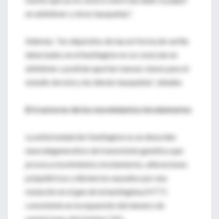
en alzhéimer y otras tauopatías”.
Además, “los depósitos de tau en forma de varilla
detectados en el huntington no se conocían en
alzhéimer y podrían aportar nuevas claves para el
estudio de esta y las demás tauopatías”, añaden.
El trastorno de los movimientos involuntarios
La enfermedad de Huntington es un desorden
neurodegenerativo de transmisión genética que
provoca movimientos involuntarios, alteraciones
psiquiátricas y demencia causados por una
mutación en el gen de la huntingtina (HTT)
consistente en la expansión del número de
repeticiones del triplete CAG.