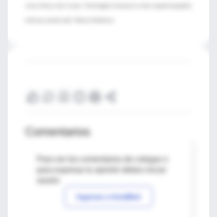
Jesús Avila y José J Lucas. “Huntington’s disease is a four-repeat tauopathy
with tau nuclear rods”. Nature Medicine.
Comentarios
Para ver los comentarios de colegas o
para expresar tu opinión debes iniciar
sesión
Ingresar a IntraMed