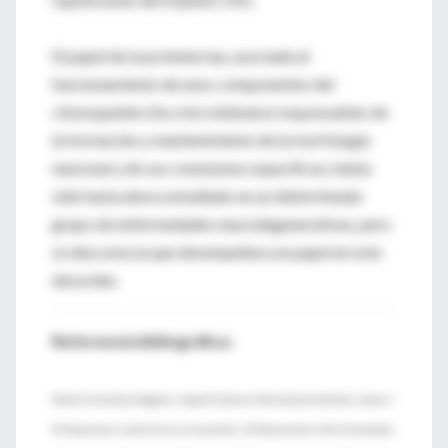
El papel de la proteína tau, asociada al
funcionamiento de unos componentes del
citoesqueleto (los microtúbulos) responsables de
la formación y mantenimiento de la morfología
neuronal y de sus conexiones específicas, había
sido hasta ahora estudiado en un determinado
grupo de enfermedades neurodegenerativas, pero
se desconocía que desempeñara un papel en este
desorden.
Referencia bibliográfica:
Marta Fernández-Nogales, Jorge R Cabrera, María Santos-Galindo, Jeroen J
M Hoozemans, Isidro Ferrer, Annemieke J M Rozemuller, Félix Hernández,