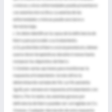
crónicas y otras enfermedades puede presentarse
con anemia microcítica. La anemia de las
enfermedades crónicas puede asociarse a
ferremia baja.
c. Se debe identificar la causa de la deficiencia de
hierro para proceder a su tratamiento.
d. Es preferible el hierro oral al parenteral y deben
usarse dosis terapéuticas durante 6 meses hasta
restaurar los depósitos de hierro.
5. Existen varias opciones para monitorear la
respuesta al tratamiento: la más útil es la
determinación seriada de Hb. La Hb aumenta
1g/dL por semana en respuesta al tratamiento con
hierro. Por lo tanto, las anemias graves por
deficiencia de hierro pueden ser corregidas en 2 a
3 meses. Cualquier desviación de esta respuesta