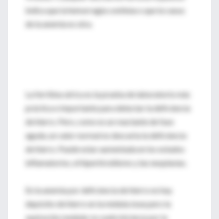
indica que la hemorragia continúa o que la causa
de la anemia es otra.
La ferritina sérica es la prueba de laboratorio más
práctica e importante para detectar la deficiencia
de hierro. Pero, como es un reactante de fase
aguda, un valor normal no descarta la deficiencia
de hierro. Puede estar aumentada en los estados
inflamatorios, el hipertiroidismo y las neoplasias.
En la anemia por deficiencia de hierro no hay
depósito de hierro en la médula ósea pero la
aspiración medular no suele iniciarse por la