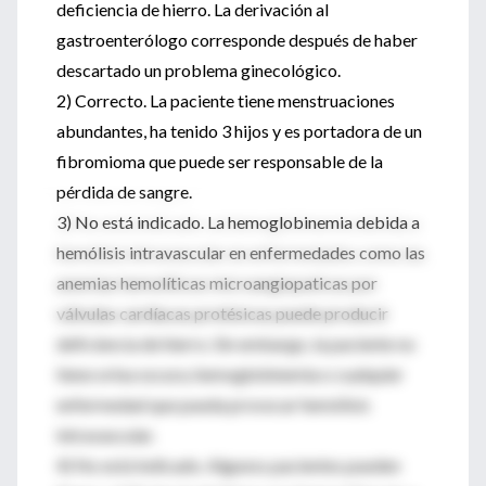
deficiencia de hierro. La derivación al
gastroenterólogo corresponde después de haber
descartado un problema ginecológico.
2) Correcto. La paciente tiene menstruaciones
abundantes, ha tenido 3 hijos y es portadora de un
fibromioma que puede ser responsable de la
pérdida de sangre.
3) No está indicado. La hemoglobinemia debida a
hemólisis intravascular en enfermedades como las
anemias hemolíticas microangiopaticas por
válvulas cardíacas protésicas puede producir
deficiencia de hierro. Sin embargo, la paciente no
tiene orina oscura, hemoglobinemia o cualquier
enfermedad que pueda provocar hemólisis
intravascular.
4) No está indicado. Algunos pacientes pueden