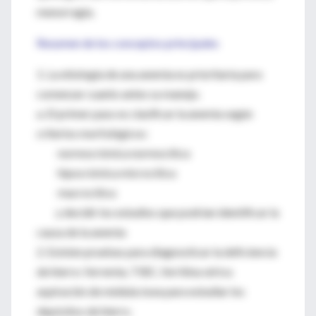
menorragia.
Resumen de los conceptos principales
1. La etiología de una anemia es prioritaria para
comenzar cuanto antes su manejo.
a. El primer paso es clasificar la anemia según
criterios morfológicos:
normocrómica normocítica
hipocrómica microcítica
macrocítica
y decidir los estudios que podrían identificar la
causa de la anemia
2. Existen pruebas para diagnosticar la deficiencia
de hierro: ferremia, TIBC, ferritina sérica
aspiración de médula ósea para estudiar los
depósitos de hierro.