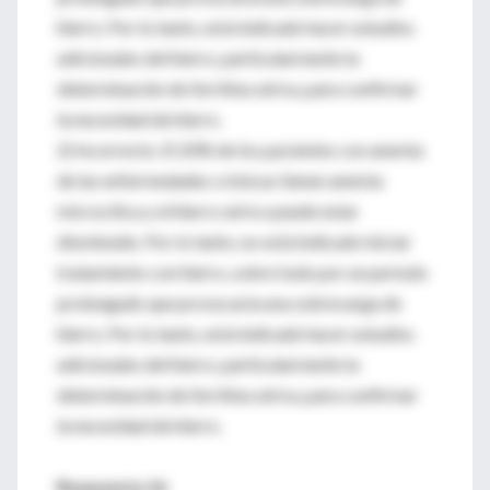
hierro. Por lo tanto, está indicado hacer estudios
adicionales del hierro, particularmente la
determinación de ferritina sérica, para confirmar
la necesidad de hierro.
2) Incorrecto. El 20% de los pacientes con anemia
de las enfermedades crónicas tienen anemia
microcítica y el hierro sérico puede estar
disminuido. Por lo tanto, no está indicado iniciar
tratamiento con hierro, sobre todo por un período
prolongado que provocaría una sobrecarga de
hierro. Por lo tanto, está indicado hacer estudios
adicionales del hierro, particularmente la
determinación de ferritina sérica, para confirmar
la necesidad de hierro.
Respuesta 16