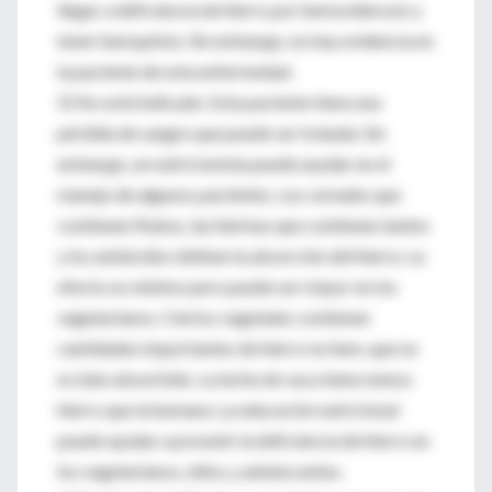
llegar a deficiencia de hierro por hemosiderosis y
tener hemoptisis. Sin embargo, no hay evidencia en
la paciente de esta enfermedad.
5) No está indicado. Esta paciente tiene una
pérdida de sangre que puede ser tratada. Sin
embargo, un nutricionista puede ayudar en el
manejo de algunos pacientes. Los cereales que
contienen fitatos, las hierbas que contienen tanino
y los antiácidos inhiben la absorción del hierro; su
efecto es mínimo pero puede ser máyor en los
vegetarianos. Ciertos vegetales contienen
cantidades importantes de hierro no hem, que no
es bien absorbido. La leche de vaca tiene menos
hierro que la humana. La educación nutricional
puede ayudar a prevenir la deficiencia de hierro en
los vegetarianos, niños y adolescentes.