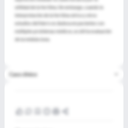
utilidad de la ferritina. Sin embargo, cuando la
interpretación de la ferritina sérica y otros
estudios del hierro es dudosa en pacientes con
múltiples problemas médicos, es útil la evaluación
de la médula ósea.
Caso clínico