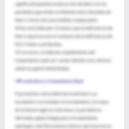
significativamente la absorción de hierro en los
pacientes que están recibiendo dosis elevadas de
hierro. Sería solo una medida coadyuvante.
4) No está indicado. A menos que la deficiencia de
hierro aparezca en el contexto de la deficiencia de
B12, folato o piridoxina.
5) Correcto. La falta de cumplimiento del
tratamiento suele ser común debido a los efectos
adversos gastrointestinales.
⇒Pronóstico y tratamiento final
El pronóstico de la deficiencia de hierro es
excelente si es tratada correctamente y la causa
de la hemorragia se soluciona. La paciente es
derivada a ginecología para el tratamiento
quirúrgico del fibromioma uterino que le provoca