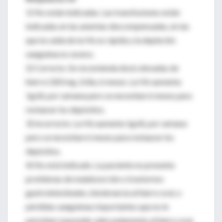
1) No están indicadas. Las transfusiones están
indicadas en las anemias descompensadas, en las
que la caída de la Hb es rápida y la depleción
sanguínea es severa.
2) Correcto. Se recomienda dosis elevadas de
hierro (320 mg, 2/día, 6 meses. La Hb aumenta
1g/dL por semana pero se necesitan 6 meses para
restaurar los depósitos.
3) Incorrecto. La Hb aumenta 1g/dL por semana
pero se necesitan 6 meses para restaurar los
depósitos.
4) No está indicado. La paciente no presenta
problemas de malabsorción o trastornos
gastrointestinales, intolerancia al hierro oral, o
pérdidas sanguíneas importantes que no le
permitan responder adecuadamente al hierro oral.