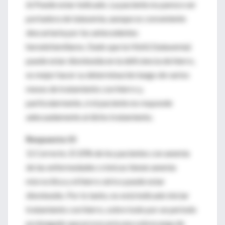
6) Puede estar indicado. La paciente no parece ser
portadora de talasemia, aunque es conveniente
descartarla por los antecedentes
heredofamiliares. Dado que la HbA2 (talasemia)
puede estar disminuida en la deficiencia de hierro,
es mejor hacer su determinación luego de varios
meses de tratamiento con hierro y,
particularmente, si el paciente no responde
adecuadamente al dicho tratamiento.
Respuesta 15
1) Correcto. El 20% de los pacientes con anemia
de las enfermedades crónicas tienen anemia
microcítica y el hierro sérico puede estar
disminuido. Por lo tanto, no está indicado iniciar
tratamiento con hierro, sobre todo por un período
prolongado que provocaría una sobrecarga de