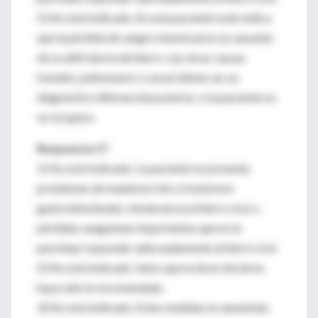
5) No está indicado. En esta paciente todo indica
que la pérdida de sangre menstrual es la causante
de su deficiencia de hierro. Las otras causas
(renales, pulmonares o raras) deben ser un
diagnóstico diferencial posterior, si la paciente no
se recupera.
Respuesta 17
1) No está indicado. La paciente no presenta
problemas de malabsorción o trastornos
gastrointestinales, intolerancia al hierro oral, o
pérdidas sanguíneas importantes que no le
permitan responder adecuadamente al hierro oral.
2) No está indicado. Salvo que la dosis inicial no
haya sido la recomendada.
3) No está indicado. Estas medidas no aumentan