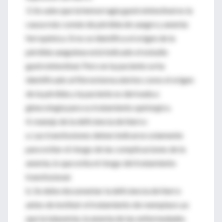
3. Se sabe que la hemorragia gastrointestinal es la
causa más común de pérdida de sangre y anemia
ferropénica. Si no se identifica el origen de la
pérdida sanguínea está indicado el estudio
gastrointestinal. Pero en la paciente se ha
identificado al fibromioma uterino como el origen
de la pérdida y la paciente es derivada a
ginecología para su tratamiento quirúrgico.
4. manejo de la deficiencia de hierro:
a. Las transfusiones deben indicarse solamente
para evitar el riesgo de las complicaciones de la
anemia, lo que evita el riesgo del tratamiento
transfusional.
b. Se debe documentar la deficiencia de hierro
antes de instituir el tratamiento de reemplazo ya
que la talasemia, la anemia de las enfermedades