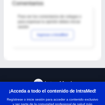
Comentarios
Para ver los comentarios de colegas o
para expresar tu opinión debes iniciar
sesión
Ingresar a IntraMed
¡Acceda a todo el contenido de IntraMed!
Centro de Ayuda
Regístrese o inicie sesión para acceder a contenido exclusivo
y ser parte de la comunidad profesional de salud más