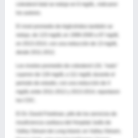
colesterol total se redujo en 6 mg/dL, indicaron
los autores.
El nivel promedio de triglicéridos también se
redujo, de 123 mg/dL en 1999-2000 a 97 mg/dL
en 2013-2014, con una reducción de 13 mg/dL
desde 2011-2012.
Los niveles promedio de colesterol LDL "malo"
cayeron de 126 mg/dL a 111 mg/dL durante el
periodo de estudio, con una reducción de 4
mg/dL entre 2011-2012 y 2013-2014, reportaron
los CDC.
El Dr. David Friedman, jefe de los servicios de
insuficiencia cardiaca del Hospital Judío de
Valley Stream de Long Island, en Valley Stream,