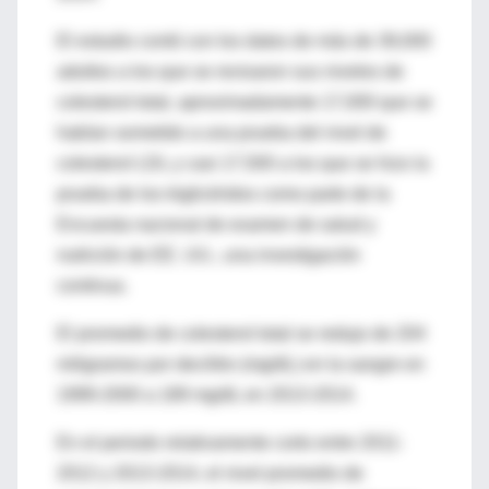
El estudio contó con los datos de más de 39,000
adultos a los que se revisaron sus niveles de
colesterol total, aproximadamente 17,000 que se
habían sometido a una prueba del nivel de
colesterol LDL y casi 17,500 a los que se hizo la
prueba de los triglicéridos como parte de la
Encuesta nacional de examen de salud y
nutrición de EE. UU., una investigación
continua.
El promedio de colesterol total se redujo de 204
miligramos por decilitro (mg/dL) en la sangre en
1999-2000 a 189 mg/dL en 2013-2014.
En el periodo relativamente corto entre 2011-
2012 y 2013-2014, el nivel promedio de