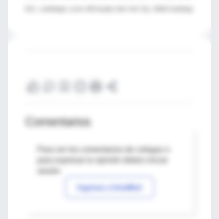
M.D., cardiologist, Lenox Hill Hospital, New York City; JAMA Cardiology
Comentarios
Para ver los comentarios de colegas o
para expresar tu opinión debes iniciar
sesión
Ingresar a IntraMed