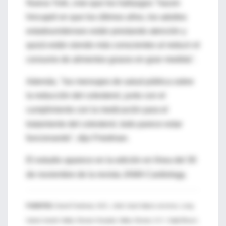
Nueva York, cree que los hallazgos "hacen
hincapié en que los últimos años, los adultos
estadounidenses están prestando atención y
quizá están siendo más conscientes al reducir el
consumo de alimentos grasos en gran medida".
Además, "los mensajes de salud pública sobre
la reducción del colesterol, junto con el
cumplimiento con la medicación para el
tratamiento del colesterol, todo parece estar
funcionando", dijo Friedman.
El estudio aparece en la edición en línea del 30
de noviembre de la revista JAMA Cardiology.
FUENTES:
David Friedman, M.D., chief, heart failure services, Long
Island Jewish Valley Stream Hospital, Valley Stream, N.Y.; Satjit Bhusri,