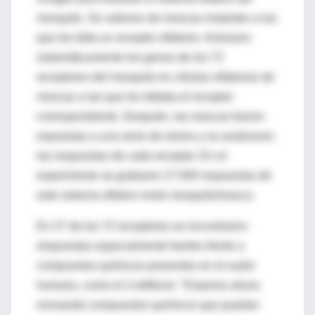
mosquito. Se valieron de moscas mutantes a las
que les falta un receptor olfatorio. Activaron
sistemáticamente los genes de los 72
receptores del mosquito en células olfatorias de
moscas a las que les faltaba el receptor
correspondiente. Después, las moscas fueron
expuestas a una serie de olores y se analizaron
las respuestas de cada receptor. En el
experimento se grabaron 27.000 respuestas de
este sistema olfativo mixto mosquito/mosca.
En 27 de los 72 receptores se encontraron
respuestas especialmente fuertes frente a
compuestos químicos presentes en el sudor
humano, como el 2-etilfenol. "Estamos ahora
revisando compuestos químicos que puedan