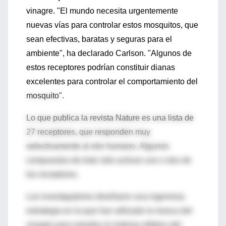
vinagre. "El mundo necesita urgentemente
nuevas vías para controlar estos mosquitos, que
sean efectivas, baratas y seguras para el
ambiente", ha declarado Carlson. "Algunos de
estos receptores podrían constituir dianas
excelentes para controlar el comportamiento del
mosquito".
Lo que publica la revista Nature es una lista de
27 receptores, que responden muy
selectivamente al olor humano. Algunos
compuestos de éste sólo activan uno o dos de
los receptores.
Los investigadores diseñaron una ingeniosa
estrategia en la que han utilizado la mosca del
vinagre para estudiar el sistema olfativo del