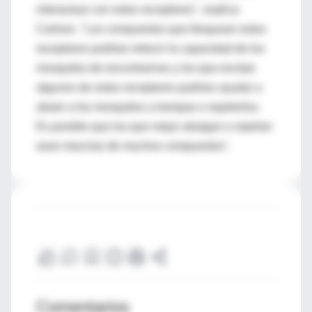
interactuar con estos receptores", explica
Carlson. "Los compuestos que bloquean estos
receptores podrían reducir la capacidad de los
mosquitos de encontrarnos y los que excitan
algunos de estos receptores podrían ayudar a
atraer a los mosquitos a trampas o repelerlos.
Es posible que los que mejor atraigan o repelan
sean mezclas de muchos compuestos".
Comentarios