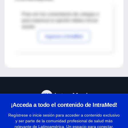
Para ver los comentarios de colegas o
para expresar tu opinión debes iniciar
sesión
Ingresar a IntraMed
¡Acceda a todo el contenido de IntraMed!
Centro de Ayuda
Regístrese o inicie sesión para acceder a contenido exclusivo
y ser parte de la comunidad profesional de salud más
relevante de Latinoamérica. Un espacio para conectar,