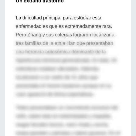
Un extraño trastorno
La dificultad principal para estudiar esta
enfermedad es que es extremadamente rara.
Pero Zhang y sus colegas lograron localizar a
tres familias de la etnia Han que presentaban
una herencia autosómica dominante de la
hipertricosis terminal generalizada. En total, 16
individuos estaban afectados. Además,
localizaron a un varón de 31 años que
presentaba el mismo trastorno aunque en su
caso apareció de forma espontánea.
Todos presentaban un crecimiento excesivo del
vello, sobre todo en extremidades y espalda,
rasgos faciales toscos, nariz chata y ancha,
orejas grandes y peludas y labios gruesos. En el