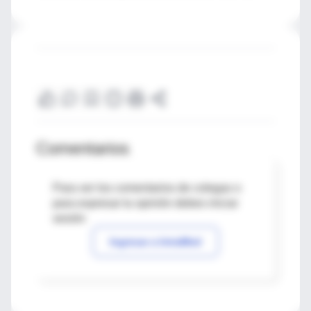
Comentarios
Para ver los comentarios de colegas o
para expresar tu opinión debes iniciar
sesión
Ingresar a IntraMed