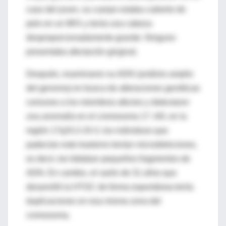
caso del joven, su cuerpo estaba cubierto de
pelo en un 96% y tenía una cabeza
desproporcionadamente grande. Ninguno
presentaba afectación gingival.
Después, examinaron su ADN (análisis amplio
del genoma) en busca de alteraciones genéticas
comunes a los miembros afectos y detectaron
una anomalía en el cromosoma 17. Allí, en la
región 17q24.2-24-3, los individuos que
padecían este trastorno tenían microdeleciones,
es decir, les faltaban pequeños fragmentos de
ADN. En cambio, el varón de 31 años que
desarrolló la HTGC de forma espontánea tenía
duplicaciones en esa misma zona del
cromosoma.