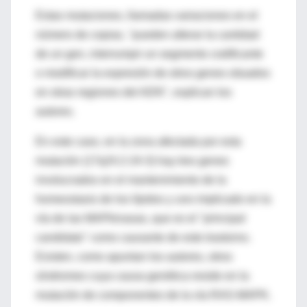
Estas mutaciones, llamadas variaciones en el
número de copias, "pueden alterar la cantidad
de un gen, interrumpir un segmento codificante
o modificar la expresión de otros genes situados
en otras regiones del ADN", explican los
autores.
En este caso, en la zona afectada por esta
mutación (17q24.2-24-3) hay tres genes
involucrados en el mantenimiento de la
homeostasis de los lípidos y uno implicado en la
vía de las MAPkinasas, que es el "principal
candidato" como causante de este trastorno.
Existen, como apuntan los autores, otros
síndromes cuya causa genética reside en la
mutación de componentes de la vía RAS-MAPK.