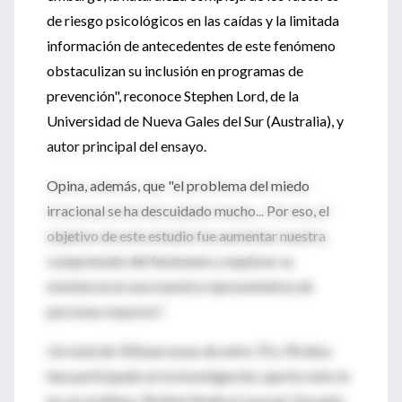
de riesgo psicológicos en las caídas y la limitada
información de antecedentes de este fenómeno
obstaculizan su inclusión en programas de
prevención", reconoce Stephen Lord, de la
Universidad de Nueva Gales del Sur (Australia), y
autor principal del ensayo.
Opina, además, que "el problema del miedo
irracional se ha descuidado mucho... Por eso, el
objetivo de este estudio fue aumentar nuestra
comprensión del fenómeno y explorar su
existencia en una muestra representativa de
personas mayores".
Un total de 500 personas de entre 70 y 90 años
han participado en la investigación, que ha visto la
luz en el último 'British Medical Journal'. Durante