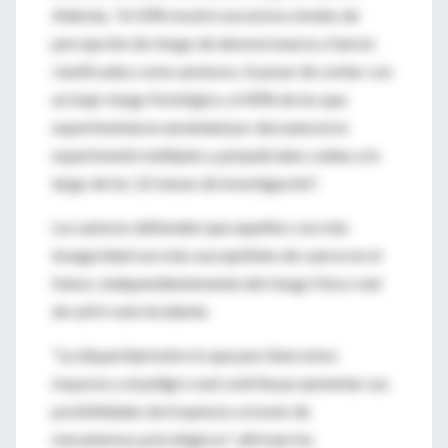
Además, "el 10% mostró excesivos niveles de
percepción de riesgo de desmoronarse y fueron
clasificados como ansiosos. A pesar de contar con
un bajo riesgo fisiológico, el 40% de los que
experimentaron ansiedad por desvanecerse
experimentó múltiples y perjudiciales caídas a lo
largo de los 12 meses de investigación".
Los autores defienden que aquéllos con más
inseguridad son más susceptibles de caerse en el
futuro, independientemente del riesgo físico real
de sufrir este incidente.
"La disparidad entre lo que perciben estos
mayores y el peligro real contribuye aumentar sus
posibilidades de tropiezos a través de
mecanismos psicológicos", afirman los