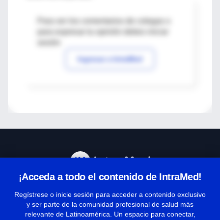
Para ver los comentarios de colegas o
para expresar tu opinión debes iniciar
sesión
Ingresar a IntraMed
¡Acceda a todo el contenido de IntraMed!
Centro de Ayuda
Regístrese o inicie sesión para acceder a contenido exclusivo
y ser parte de la comunidad profesional de salud más
relevante de Latinoamérica. Un espacio para conectar,
Términos y condiciones