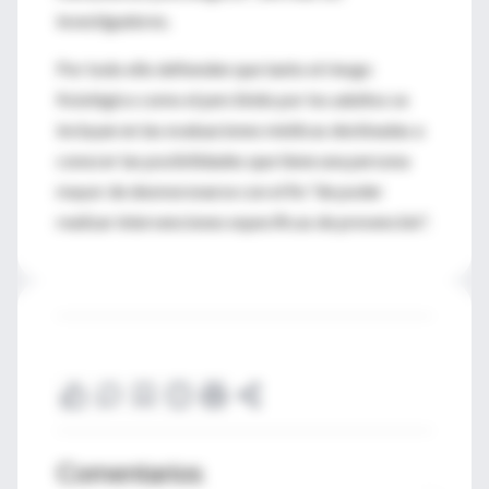
investigadores.
Por todo ello defienden que tanto el riesgo
fisiológico como el percibido por los adultos se
incluyan en las evaluaciones médicas destinadas a
conocer las posibilidades que tiene una persona
mayor de desmoronarse con el fin "de poder
realizar intervenciones específicas de prevención".
Comentarios