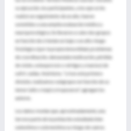
su ejecución, los participantes, a los que se les
realizó un seguimiento de un año, fueron
sometidos a una amplia evaluación médica y
neuropsicológica. Se llevaron a cabo dos grupos
en función de si tenían un bajo o un alto riesgo
fisiológico (por la propia inmovilidad, problemas
de coordinación, demasiada medicación, pérdida
de visión, osteoporosis o vértigos y mareos) de
sufrir caídas. Asimismo, "y tras esta primera
división, realizamos subgrupos en función de su
temor (alto o bajo) a tropezarse", agregan los
autores.
Los datos revelan que, aproximadamente, una
tercera parte de la población estudiada bien
subestima o sobreestima su riesgo de caerse.