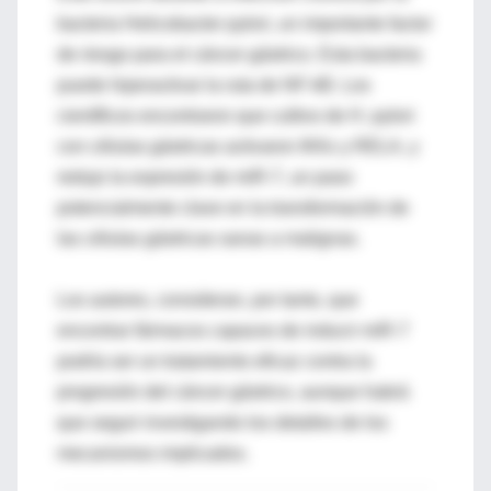
bacteria Helicobacter pylori, un importante factor
de riesgo para el cáncer gástrico. Esta bacteria
puede hiperactivar la ruta de NF-kB. Los
científicos encontraron que cultivo de H. pylori
con células gástricas activaron IKKε y RELA, y
redujo la expresión de miR-7, un paso
potencialmente clave en la transformación de
las células gástricas sanas a malignas.
Los autores, consideran, por tanto, que
encontrar fármacos capaces de inducir miR-7
podría ser un tratamiento eficaz contra la
progresión del cáncer gástrico, aunque habrá
que seguir investigando los detalles de los
mecanismos implicados.