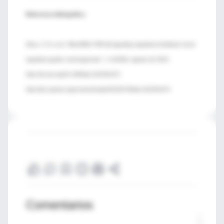
Referencia bibliográfica:
Zhao, X.-D. et al. “MicroRNA-7/NF-κB signaling regulatory feedback circuit
regulates gastric carcinogenesis”. J. Cell Biol, agosto de 2015.
http://dx.doi.org/10.1083/jcb.201501073
http://jcb.rupress.org/content/early/2015/07/30/jcb.201501073
Comentarios