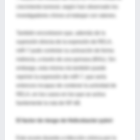
crecimiento tumoral, según han observado los
investigadores chinos al trabajar con ratones.
También encontraron que, además de la
supresión directa de la expresión de RELA,
miR-7 pudo controlar su activación de forma
indirecta, a través de una quinasa (IKKε). Sin
embargo, esta misma vía también puede
reprimir la expresión de miR-7, que sería
entonces incapaz de contener la actividad de
RELA, en los casos en los que se activa
fuertemente la ruta de NF-kB.
El factor de riesgo de Helicobacter pylori
Esto ocurre durante a infección crónica por la