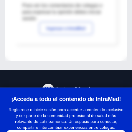
Para ver los comentarios de colegas o
para expresar tu opinión debes iniciar
sesión
Ingresar a IntraMed
¡Acceda a todo el contenido de IntraMed!
Centro de Ayuda
Regístrese o inicie sesión para acceder a contenido exclusivo
y ser parte de la comunidad profesional de salud más
relevante de Latinoamérica. Un espacio para conectar,
Términos y condiciones
compartir e intercambiar experiencias entre colegas.
| Políticas de privacidad