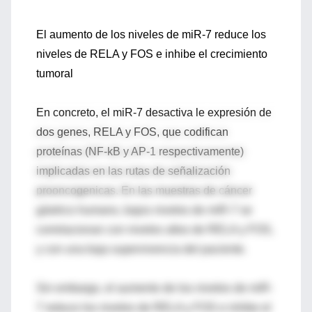
El aumento de los niveles de miR-7 reduce los
niveles de RELA y FOS e inhibe el crecimiento
tumoral
En concreto, el miR-7 desactiva le expresión de
dos genes, RELA y FOS, que codifican
proteínas (NF-kB y AP-1 respectivamente)
implicadas en las rutas de señalización
prooncogenicas. En las muestras de cáncer
gástrico humano, bajos niveles de miR-7 se
correlacionan con niveles altos de RELA y FOS,
y con una baja supervivencia del paciente.
Sin embargo, el aumento de los niveles de miR-
7 reduce los niveles de RELA y FOS e inhibe el