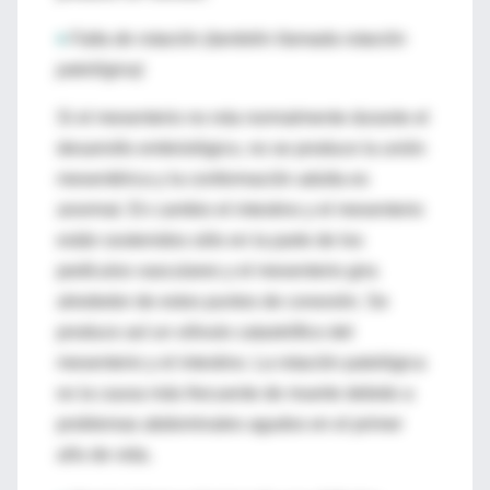
♦
Falta de rotación (también llamada rotación
patológica)
Si el mesenterio no rota normalmente durante el
desarrollo embriológico, no se produce la unión
mesentérica y la conformación adulta es
anormal. En cambio el intestino y el mesenterio
están sostenidos sólo en la parte de los
pedículos vasculares y el mesenterio gira
alrededor de estos puntos de conexión. Se
produce así un vólvulo catastrófico del
mesenterio y el intestino. La rotación patológica
es la causa más frecuente de muerte debido a
problemas abdominales agudos en el primer
año de vida.