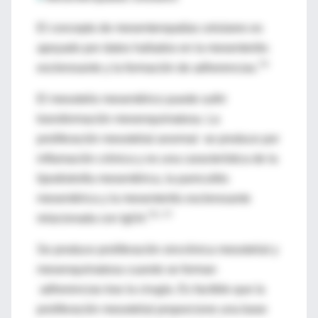
El concepto de mesenteropatías celulares es
apoyado por datos hallados en la mesenteritis
74
esclerosante y la formación de adherencias.
El mesotelio mesentérico puede sufrir
transformación mesenquimatosa. La
proliferación mesotelial anormal se produce por
inflamación crónica y es una característica de la
lipodistrofia mesentérica, la paniculitis
mesentérica y la mesenteritis esclerosante
75–77
relacionada con IgG4.
Se produce proliferación sincrónica mesotelial y
mesenquimatosa cuando se forman
adherencias tras la cirugía. Es factible que la
proliferación mesotelial proporcione una base