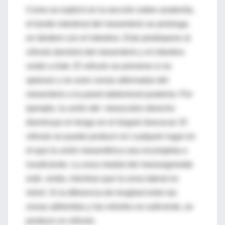
Como se explicó en la sección sobre anatomía,
el borde intestinal del mesenterio se prolonga
en tándem con el intestino. Esto predispone al
vólvulo (torsión) del mesenterio y el intestino
unido a éste. El vólvulo se previene si se
aplanan y se unen zonas alternadas del
mesenterio a la pared abdominal posterior. Por
ejemplo, la unión del mesocolon derecho
disminuye el riesgo en el ángulo ileocecal. El
vólvulo se puede producir en cualquier lugar en
el que la unión mesentérica sea incompleta o
insuficiente. La zona medial del mesosigmoide
está unida, mientras que la zona lateral es
móvil. Si la diferencia de longitud entre las
zonas adheridas y las móviles es suficiente, se
produce un vólvulo.