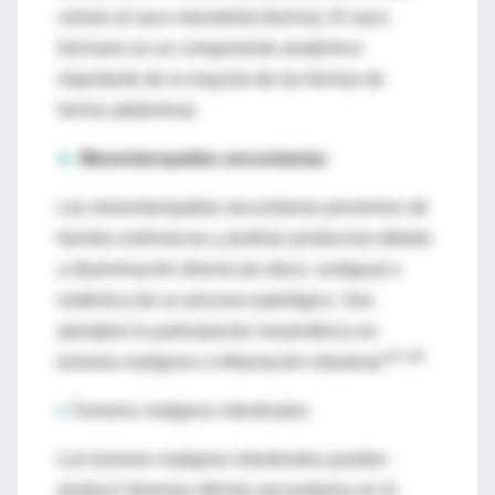
celular al saco mesotelial (hernia). El saco
herniario es un componente anatómico
importante de la mayoría de las formas de
hernia abdominal.
►
Mesenteropatías secundarias
Las mesenteropatías secundarias provienen de
fuentes extrínsecas y podrían producirse debido
a diseminación directa (es decir, contigua) o
sistémica de un proceso patológico. Son
ejemplos la participación mesentérica en
64–69
tumores malignos o inflamación intestinal.
♦
Tumores malignos intestinales
Los tumores malignos intestinales pueden
producir diversos efectos secundarios en el