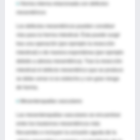
♦
Hernia interna relacionada con defectos
mesentéricos
Los defectos mesentéricos pueden constituir
vías para la hernia intestinal. Ésta puede surgir
tras una operación (por ejemplo la resección
intestinal) o de manera espontánea (por ejemplo
debido a atresia mesentérica). Tras la resección
intestinal el defecto mesentérico que se produce
se debe cerrar si es estrecho y con gran riesgo
de hernia.
♦
Mesenteropatías vasculares
Las mesenteropatías vasculares se encuentran
entre los trastornos mesentéricos más
frecuentes e incluyen la oclusión aguda de la