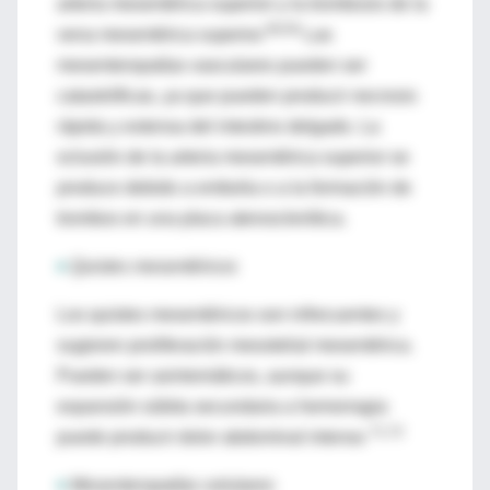
arteria mesentérica superior y la trombosis de la
58,59
vena mesentérica superior.
Las
mesenteropatías vasculares pueden ser
catastróficas, ya que pueden producir necrosis
rápida y extensa del intestino delgado. La
oclusión de la arteria mesentérica superior se
produce debido a embolia o a la formación de
trombos en una placa aterosclerótica.
♦
Quistes mesentéricos
Los quistes mesentéricos son infrecuentes y
sugieren proliferación mesotelial mesentérica.
Pueden ser asintomáticos, aunque su
expansión súbita secundaria a hemorragia
71,72
puede producir dolor abdominal intenso
♦
Mesenteropatías celulares