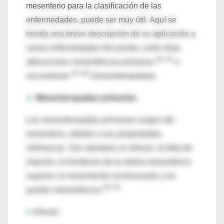
mesenterio para la clasificación de las
enfermedades, puede ser muy útil. Aquí se
brinda una breve descripción de su aplicación a
varias enfermedades frecuentes, entre ellas
58–63
alteraciones mesentéricas primarias
y
64–69
secundarias
(mesenteropatías).
►
Mesenteropatías primarias
Las mesenteropatías primarias surgen del
mesenterio, debido a sus propiedades
intrínsecas. Son ejemplos el vólvulo, la falta de
rotación, la trombosis de la arteria mesentérica
superior, la mesenteritis esclerosante y los
58–63
quistes mesentéricos.
♦
Vólvulo