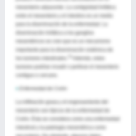
mesenterio adyacente. La contigüidad linfática
entre el mesenterio y el intestino es un medio
para la diseminación de la enfermedad. La
diseminación linfática a los ganglios
mesentéricos se cree que es un mecanismo
importante para la diseminación sistémica de
78
los tumores intestinales.
Además, estos
tumores podrían invadir o perforar el mesenterio
contiguo o cercano.
♦
Enfermedad de Crohn
La infiltración grasa y el engrosamiento del
mesenterio son típicos de la enfermedad de
Crohn. Ésta se considera como una enfermedad
intestinal y la patología mesentérica como
secundaria. No obstante, algunos datos