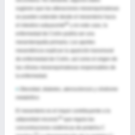
sugieren que las alteraciones mesenquimatosas
se pueden extender desde el mesenterio hacia
80
el intestino subyacente
y en este caso, la
enfermedad de Crohn podría ser una
mesenteropatía primaria. Los aportes
mesentéricos explican la aparición transmural
de enfermedad de Crohn, así como el origen de
las células mesenquimatosas responsables de
la enfermedad.
♦
Obesidad, diabetes, aterosclerosis y síndrome
metabólico
El mesenterio es el mayor contribuyente a la
83
adiposidad visceral,
que regula las
concentraciones sistémicas de proteína C
49